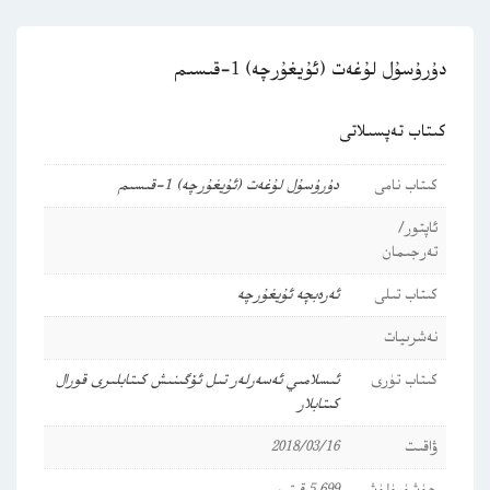
دۇرۇسۇل لۇغەت (ئۇيغۇرچە) 1-قىسىم
كىتاب تەپسىلاتى
كىتاب نامى
دۇرۇسۇل لۇغەت (ئۇيغۇرچە) 1-قىسىم
ئاپتور/
تەرجىمان
كىتاب تىلى
ئەرەبچە
ئۇيغۇرچە
نەشرىيات
كىتاب تۈرى
ئىسلامىي ئەسەرلەر
تىل ئۆگىنىش كىتابلىرى
قورال
كىتابلار
ۋاقىت
2018/03/16