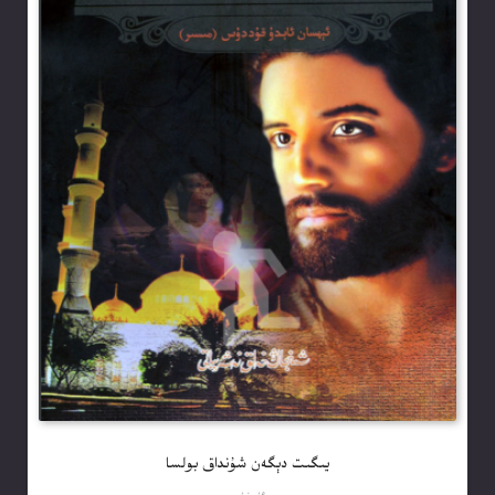
يىگىت دېگەن شۇنداق بولسا