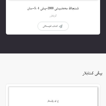
شىنجاڭ مەدەنىيىتى 2000-يىلى 4 ،5-سان
ئۇيغۇر
كىتاب تەپسىلاتى
يېڭى كىتابلار