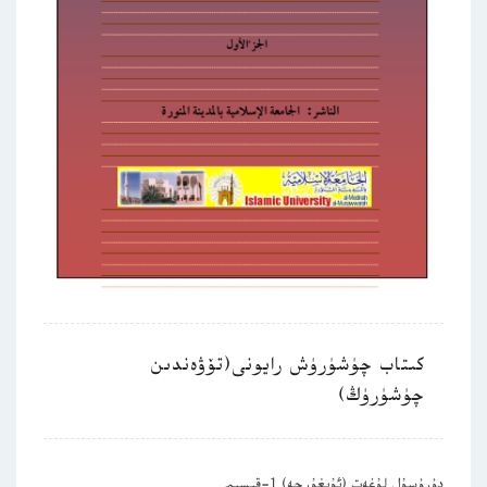
كىتاب چۈشۈرۈش رايونى(تۆۋەندىن
چۈشۈرۈڭ)
دۇرۇسۇل لۇغەت (ئۇيغۇرچە) 1-قىسىم