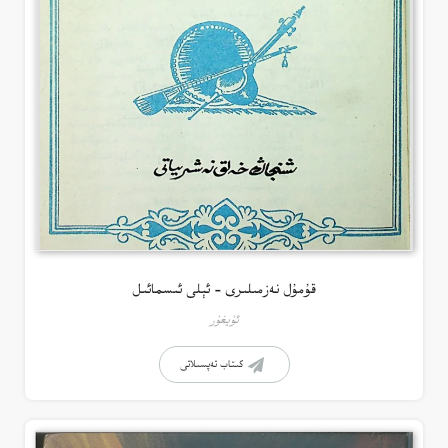
قۇمۇل نەزمىلىرى – ئېلى ئىسمائىل
ئۇيغۇر
كىتاب تەپسىلاتى