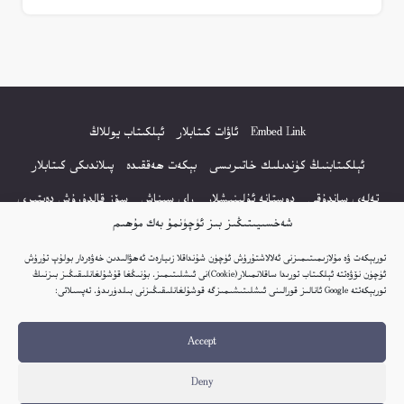
Embed Link
ئاۋات كىتابلار
ئېلكىتاب يوللاڭ
ئېلكىتابنىڭ كۈندىلىك خاتىرىسى
بېكەت ھەققىدە
پىلاندىكى كىتابلار
تەلەي ساندۇقى
دوستانە ئۇلىنىشلار
راي سىناش
سۆز قالدۇرۇش دەپتىرى
شەخسىيىتىڭىز بىز ئۈچۈنمۇ بەك مۇھىم
كۆپ سورالغان سۇئاللار
كىتاب تىزىملىكى
مەخپىيەتلىك باياناتى
توربېكەت ۋە مۇلازىمىتىمىزنى ئەلالاشتۇرۇش ئۈچۈن شۇنداقلا زىيارەت ئەھۋالىدىن خەۋەردار بولۇپ تۇرۇش
نەشىر ھوقۇقى باياناتى
ئۈچۈن نۆۋەتتە ئېلكىتاب تورىدا ساقلانمىلار(Cookie)نى ئىشلىتىمىز. بۇنىڭغا قۇشۇلغانلىقىڭىز بىزنىڭ
توربېكەتتە Google ئانالىز قورالىنى ئىشلىتىشىمىزگە قوشۇلغانلىقىڭىزنى بىلدۈرىدۇ. تەپسىلاتى:
© 2017-2026 تور بېكەتنىڭ بارلىق ھوقۇقى ئېلكىتاب تورى غا مەنسۇپ.
Accept
تور بېكەت ھەققىدە تەكلىپ - پىكىر بولسا، تۆۋەندىكى ئېلخەت ئارقىلىق بېكەت
باشلىقى بىلەن بىۋاستە ئالاقە قىلىڭ: elkitabtori@gmail.com
Deny
ھەر كۈنى يېڭى كىتابلار قوشۇلىۋاتىدۇ...