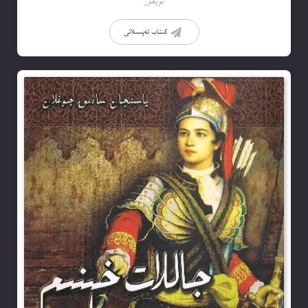
ئۇيغۇر
كىتاب تەپسىلاتى