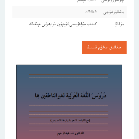
چۈشۈرۈلۈشى
5,699 قېتىم
باشقۇرغۇچى
elkitab
مۇقاۋا
كىتاب مۇقاۋىسى ئۈچۈن بۇ يەرنى چىكىڭ
خاتالىق مەلۇم قىلىڭ