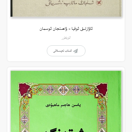
ئاۋازلىق ئوقيا – ۋاھىتجان ئوسمان
ئۇيغۇر
كىتاب تەپسىلاتى