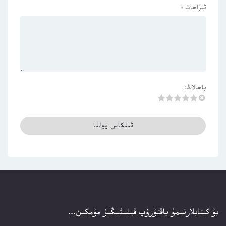
ئىزاھات
*
باھالاڭ:
بۇ كىتابلارنىمۇ ياقتۇرۇپ قېلىشىڭىز مۇمكىن...