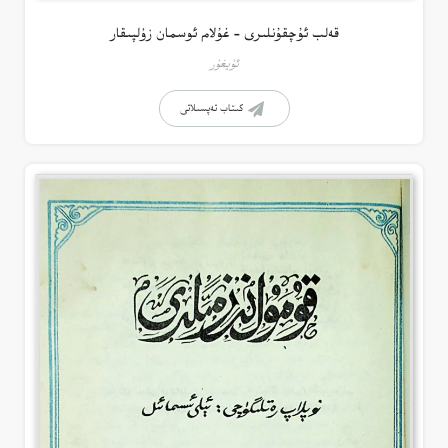
قەلب ئۇچقۇنلىرى – غۇلام ئوسمان زۇلپىقار
ئۇيغۇر
كىتاب تەپسىلاتى