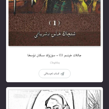
جاللات خېنىم (1) – سۈزۈك سىكان نۇسخا
Choghluq
كىتاب تەپسىلاتى