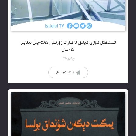
ئىستىقلال ئاۋازى ئايلىق ئاخبارات ژۇرنىلى 2022-يىل دېكابىر
29-سان
Choghluq
كىتاب تەپسىلاتى