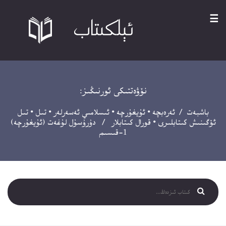
☰
نۆۋەتتىكى ئورنىڭىز:
باشبەت
/
ئەرەبچە
•
ئۇيغۇرچە
•
ئىسلامىي ئەسەرلەر
•
تىل
•
تىل
ئۆگىنىش كىتابلىرى
•
قورال كىتابلار
/ دۇرۇسۇل لۇغەت (ئۇيغۇرچە)
1-قىسىم