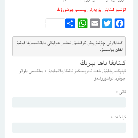
ئۇشبۇ كىتابنى بۇ يەرنى بېسىپ چۈشۈرۈڭ
WhatsApp
Share
Email
Twitter
Facebook
كىتابلارنى چۈشۈرۈش ئارقىلىق 
نەشىر ھوقۇقى باياناتى
مىزغا قوشۇ
لغان بولىسىز.
كىتابغا باھا بېرىڭ
ئېلېكتىرونلۇق خەت ئادرېسىڭىز ئاشكارىلانمايدۇ.
*
بەلگىسى بارلار
چوقۇم تولدۇرۇلىدۇ
ئاتى
*
ئېلخەت
*