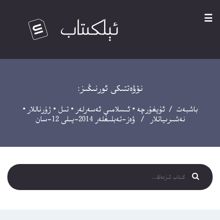
☰
نۆۋەتتىكى ئورنىڭىز:
باشبەت
/
ئۇيغۇرچە
•
ئىسلامىي ئەسەرلەر
•
تىل
•
ژۇرناللار
•
نەشىرىياتلار
/ ۋەز-تەبلىغلەر 2014-يىلى 12-سان