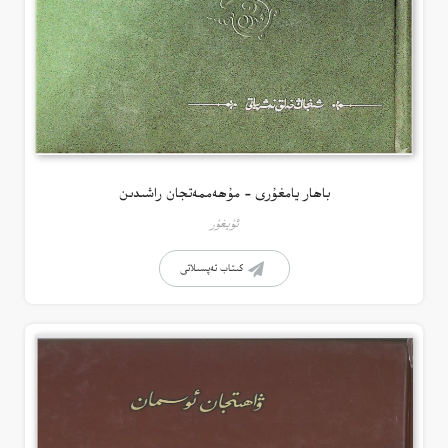
باھار يامغۇرى – مۇھەممەتجان راشىدىن
ئۇيغۇر
كىتاب تەپسىلاتى