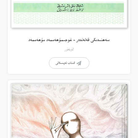
سەھنىدىكى قەلەندەر – غوجىمۇھەممەد مۇھەممەد
ئۇيغۇر
كىتاب تەپسىلاتى