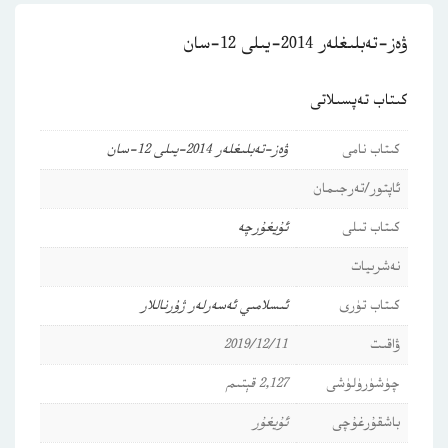
ۋەز-تەبلىغلەر 2014-يىلى 12-سان
كىتاب تەپسىلاتى
كىتاب نامى
ۋەز-تەبلىغلەر 2014-يىلى 12-سان
ئاپتور/تەرجىمان
كىتاب تىلى
ئۇيغۇرچە
نەشرىيات
كىتاب تۈرى
ئىسلامىي ئەسەرلەر
ژۇرناللار
ۋاقىت
2019/12/11
چۈشۈرۈلۈشى
2,127 قېتىم
باشقۇرغۇچى
ئۇيغۇر