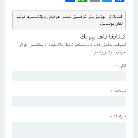
كىتابلارنى چۈشۈرۈش ئارقىلىق 
نەشىر ھوقۇقى باياناتى
مىزغا قوشۇ
لغان بولىسىز.
كىتابغا باھا بېرىڭ
ئېلېكتىرونلۇق خەت ئادرېسىڭىز ئاشكارىلانمايدۇ.
*
بەلگىسى بارلار
چوقۇم تولدۇرۇلىدۇ
ئاتى
*
ئېلخەت
*
ئىزاھات
*