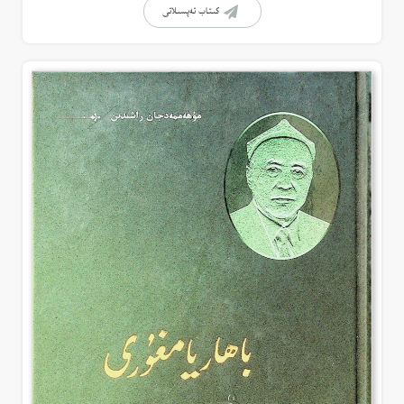
كىتاب تەپسىلاتى