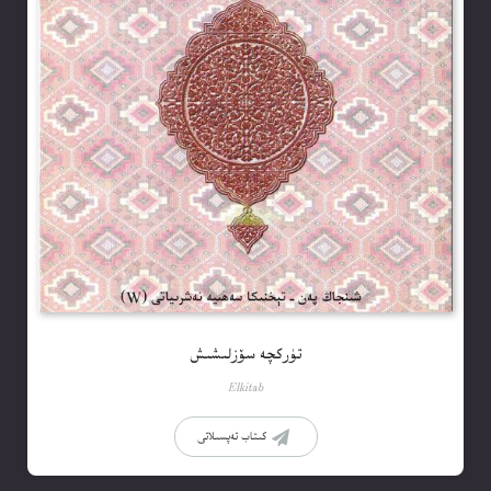
تۈركچە سۆزلىشىش
Elkitab
كىتاب تەپسىلاتى