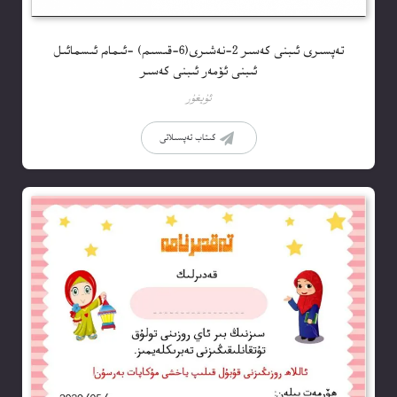
تەپسىرى ئىبنى كەسىر 2-نەشىرى(6-قىسىم) -ئىمام ئىسمائىل
ئىبنى ئۆمەر ئىبنى كەسىر
ئۇيغۇر
كىتاب تەپسىلاتى