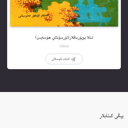
تىللا يوپۇرماقلار(تۇرسۇنئاي ھۈسەيىن)
Elkitab
كىتاب تەپسىلاتى
يېڭى كىتابلار