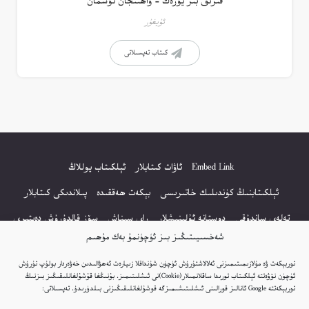
قىرىق بىر يۈرەك – ۋاھىتجان ئوسمان
ئۇيغۇر
كىتاب تەپسىلاتى
Embed Link
ئاۋات كىتابلار
ئېلكىتاب يوللاڭ
ئېلكىتابنىڭ كۈندىلىك خاتىرىسى
بېكەت ھەققىدە
پىلاندىكى كىتابلار
تەلەي ساندۇقى
دوستانە ئۇلىنىشلار
راي سىناش
سۆز قالدۇرۇش دەپتىرى
شەخسىيىتىڭىز بىز ئۈچۈنمۇ بەك مۇھىم
كۆپ سورالغان سۇئاللار
كىتاب تىزىملىكى
مەخپىيەتلىك باياناتى
توربېكەت ۋە مۇلازىمىتىمىزنى ئەلالاشتۇرۇش ئۈچۈن شۇنداقلا زىيارەت ئەھۋالىدىن خەۋەردار بولۇپ تۇرۇش
نەشىر ھوقۇقى باياناتى
ئۈچۈن نۆۋەتتە ئېلكىتاب تورىدا ساقلانمىلار(Cookie)نى ئىشلىتىمىز. بۇنىڭغا قۇشۇلغانلىقىڭىز بىزنىڭ
توربېكەتتە Google ئانالىز قورالىنى ئىشلىتىشىمىزگە قوشۇلغانلىقىڭىزنى بىلدۈرىدۇ. تەپسىلاتى: