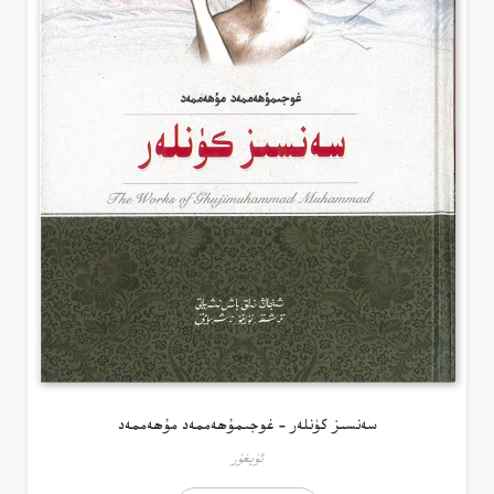
سەنسىز كۈنلەر – غوجىمۇھەممەد مۇھەممەد
ئۇيغۇر