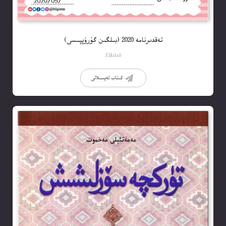
تەقدىرنامە 2020 (بىلگىن گۇرۇپپىسى)
Elkitab
كىتاب تەپسىلاتى