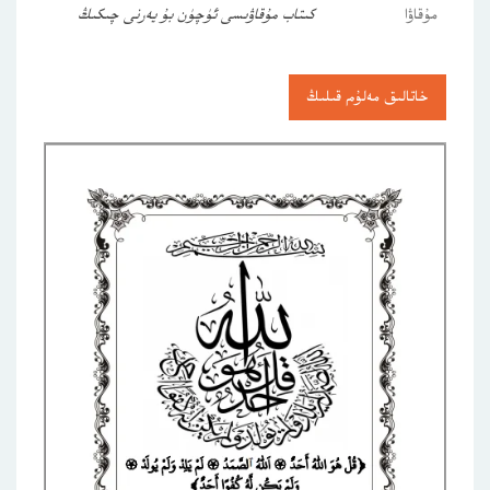
مۇقاۋا
كىتاب مۇقاۋىسى ئۈچۈن بۇ يەرنى چىكىڭ
خاتالىق مەلۇم قىلىڭ