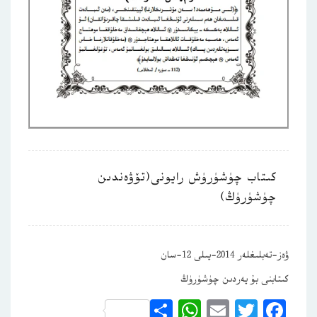
كىتاب چۈشۈرۈش رايونى(تۆۋەندىن
چۈشۈرۈڭ)
ۋەز-تەبلىغلەر 2014-يىلى 12-سان
كىتابنى بۇ يەردىن چۈشۈرۈڭ
WhatsApp
Share
Email
Twitter
Facebook