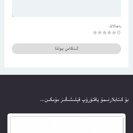
باھالاڭ:
بۇ كىتابلارنىمۇ ياقتۇرۇپ قېلىشىڭىز مۇمكىن...