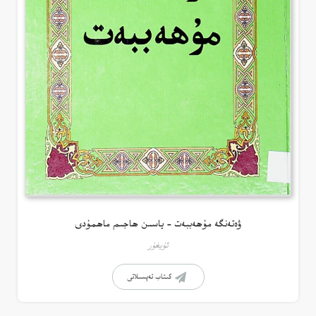
ۋەتەنگە مۇھەببەت – ياسىن ھاجىم ماھمۇدى
ئۇيغۇر
كىتاب تەپسىلاتى