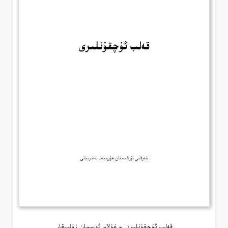
قەلب ئۇچقۇنلىرى – غۇلام ئوسمان زۇلپىقار