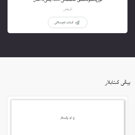
ئۇيغۇر
كىتاب تەپسىلاتى
يېڭى كىتابلار