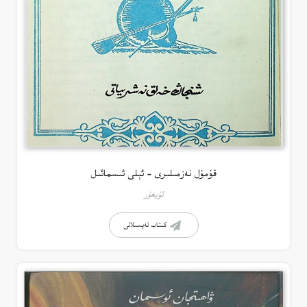
قۇمۇل نەزمىلىرى – ئېلى ئىسمائىل
ئۇيغۇر
كىتاب تەپسىلاتى