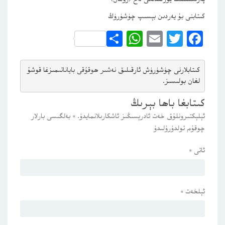
كىتابنى بۇ يەردىن بېسىپ چۈشۈرۈڭ
WhatsApp
Share
Email
Twitter
Facebook
كىتابلارنى چۈشۈرۈش ئارقىلىق 
نەشىر ھوقۇقى باياناتى
مىزغا قوشۇ
لغان بولىسىز.
كىتابغا باھا بېرىڭ
ئېلېكتىرونلۇق خەت ئادرېسىڭىز ئاشكارىلانمايدۇ.
*
بەلگىسى بارلار
چوقۇم تولدۇرۇلىدۇ
ئاتى
*
ئېلخەت
*