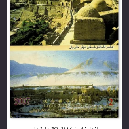
تۇرپانشۇناسلىق تەتقىقاتى2007-يىلى2-سان