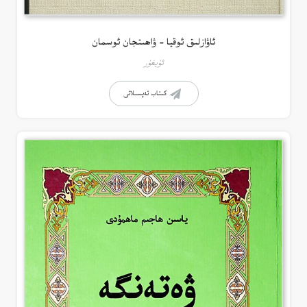
ئاۋازلىق ئوقيا – ۋاھىتجان ئوسمان
ئۇيغۇر
كىتاب تەپسىلاتى