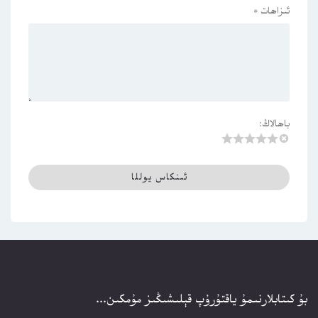
ئىزاھات
*
باھالاڭ:
بۇ كىتابلارنىمۇ ياقتۇرۇپ قېلىشىڭىز مۇمكىن...