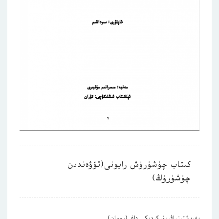
كىتاب چۈشۈرۈش رايونى(تۆۋەندىن
چۈشۈرۈڭ)
پەرىشتىنىڭ يۈركىدىكى داغ (رومان)