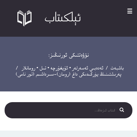
☰
نۆۋەتتىكى ئورنىڭىز:
باشبەت
/
ئەدەبىي ئەسەرلەر
•
ئۇيغۇرچە
•
تىل
•
رومانلار
/
پەرىشتىنىڭ يۈركىدىكى داغ (رومان)-سىرداشىم (تور نامى)