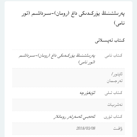
پەرىشتىنىڭ يۈركىدىكى داغ (رومان)-سىرداشىم (تور
نامى)
كىتاب تەپسىلاتى
كىتاب نامى
پەرىشتىنىڭ يۈركىدىكى داغ (رومان)-سىرداشىم
(تور نامى)
ئاپتور/
تەرجىمان
كىتاب تىلى
ئۇيغۇرچە
نەشرىيات
كىتاب تۈرى
ئەدەبىي ئەسەرلەر
رومانلار
ۋاقىت
2018/03/08