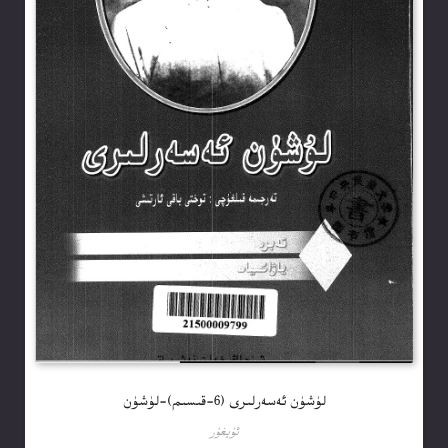
لۈشۈن ئەسەرلىرى (6-قىسىم)-لۈشۈن
ئۇيغۇر