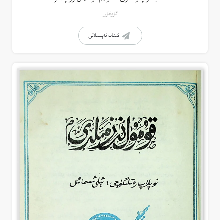
ئۇيغۇر
كىتاب تەپسىلاتى