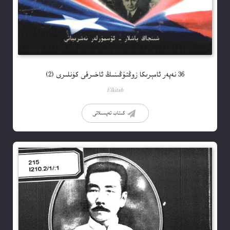
36 نەپەر ئامېرىكا زوڭتۇڭىنىڭ ئاخىرقى كۈنلىرى (2)
Elkitab
كىتاب تەپسىلاتى