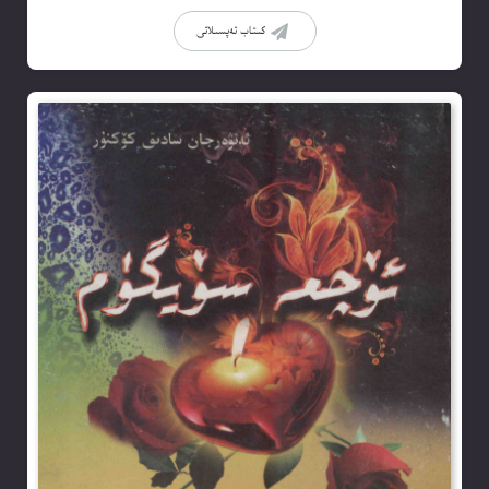
كىتاب تەپسىلاتى