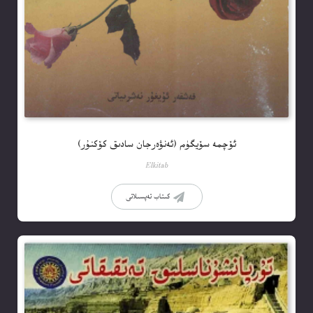
ئۆچمە سۆيگۈم (ئەنۋەرجان سادىق كۆكنۇر)
Elkitab
كىتاب تەپسىلاتى