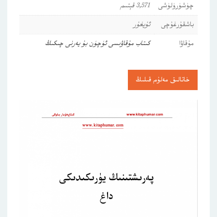
چۈشۈرۈلۈشى
3,571 قېتىم
باشقۇرغۇچى
ئۇيغۇر
مۇقاۋا
كىتاب مۇقاۋىسى ئۈچۈن بۇ يەرنى چىكىڭ
خاتالىق مەلۇم قىلىڭ