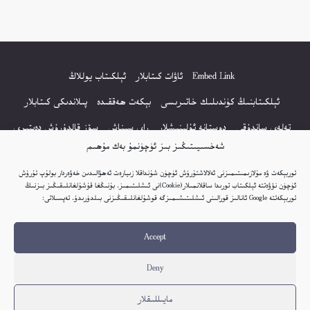
Embed Link
ئاۋات كىتابلار
ئېلكىتاب يوللاڭ
ئېلكىتابنىڭ كۈندىلىك خاتىرىسى
بېكەت ھەققىدە
پىلاندىكى كىتابلار
تەلەي ساندۇقى
دوستانە ئۇلىنىشلار
راي سىناش
سۆز قالدۇرۇش دەپتىرى
شەخسىيىتىڭىز بىز ئۈچۈنمۇ بەك مۇھىم
كۆپ سورالغان سۇئاللار
كىتاب تىزىملىكى
مەخپىيەتلىك باياناتى
توربېكەت ۋە مۇلازىمىتىمىزنى ئەلالاشتۇرۇش ئۈچۈن شۇنداقلا زىيارەت ئەھۋالىدىن خەۋەردار بولۇپ تۇرۇش
نەشىر ھوقۇقى باياناتى
ئۈچۈن نۆۋەتتە ئېلكىتاب تورىدا ساقلانمىلار(Cookie)نى ئىشلىتىمىز. بۇنىڭغا قۇشۇلغانلىقىڭىز بىزنىڭ
توربېكەتتە Google ئانالىز قورالىنى ئىشلىتىشىمىزگە قوشۇلغانلىقىڭىزنى بىلدۈرىدۇ. تەپسىلاتى:
© 2017-2026 تور بېكەتنىڭ بارلىق ھوقۇقى ئېلكىتاب تورى غا مەنسۇپ.
Accept
تور بېكەت ھەققىدە تەكلىپ - پىكىر بولسا، تۆۋەندىكى ئېلخەت ئارقىلىق بېكەت
باشلىقى بىلەن بىۋاستە ئالاقە قىلىڭ: elkitabtori@gmail.com
Deny
ھەر كۈنى يېڭى كىتابلار قوشۇلىۋاتىدۇ...
مايىللىقلار