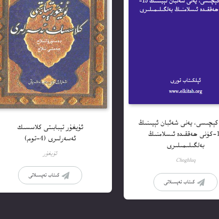
 كېچىسى، يەنى شەئبان ئېيىنىڭ
ئۇيغۇر تېبابىتى كلاسسىك
15-كۈنى ھەققىدە ئىسلامنىڭ
ئەسەرلىرى (4-توم)
بەلگىلىمىلىرى
ئۇيغۇر
Choghluq
كىتاب تەپسىلاتى
كىتاب تەپسىلاتى