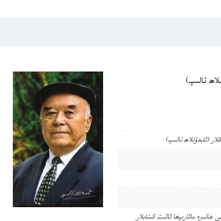
لاھ تالىپ)
ار (ئابدۇللاھ تالىپ)
ي خاتىرە
مائارىپغا ئائىت كىتابلار