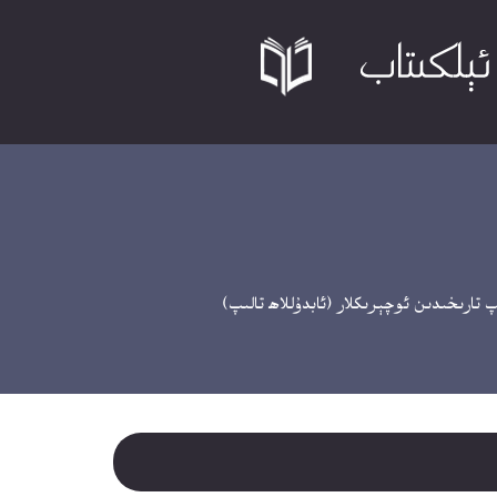
تارىخىدىن ئوچېرىكلار (ئابدۇللاھ تالىپ)