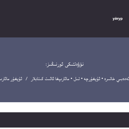
نۆۋەتتىكى ئورنىڭىز:
دەبىي خاتىرە
•
ئۇيغۇرچە
•
تىل
•
مائارىپغا ئائىت كىتابلار
/ ئۇيغۇر مائارىپ 