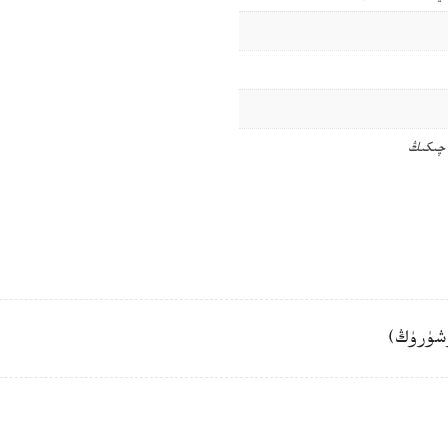
 چىكىڭ
شۈرۈڭ)