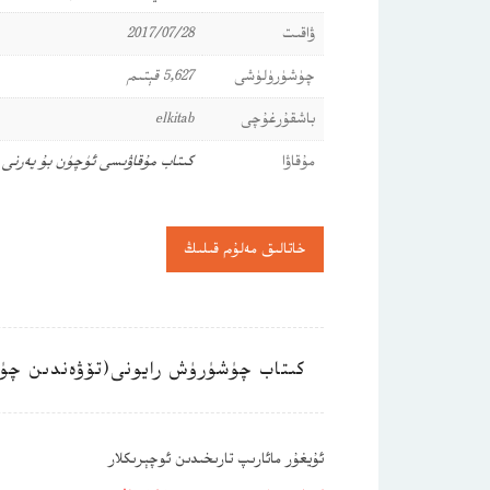
ۋاقىت
2017/07/28
چۈشۈرۈلۈشى
5,627 قېتىم
باشقۇرغۇچى
elkitab
مۇقاۋا
كىتاب مۇقاۋىسى ئۈچۈن بۇ يەرنى
خاتالىق مەلۇم قىلىڭ
كىتاب چۈشۈرۈش رايونى(تۆۋەندىن چۈ
ئۇيغۇر مائارىپ تارىخىدىن ئوچېرىكلار