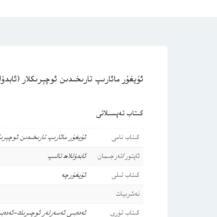
ئۇيغۇر مائارىپ تارىخىدىن ئوچېرىكلار (ئابدۇل
كىتاب تەپسىلاتى
كىتاب نامى
ئۇيغۇر مائارىپ تارىخىدىن ئوچېرىكل
ئاپتور/تەرجىمان
ئابدۇللاھ تالىپ
كىتاب تىلى
ئۇيغۇرچە
نەشرىيات
كىتاب تۈرى
ئەدەبىي ئەسەرلەر
ئوچىرىك-ئەدەبى