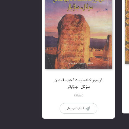
ئۇيغۇر كىلاسسىك ئەدەبىياتىدىن
سۇئال-جاۋابلار
Elkitab
كىتاب تەپسىلاتى