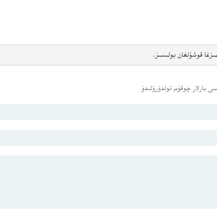
ىزغا قوشۇلغان بولىسىز.
ى بارلار چوقۇم تولدۇرۇلىدۇ