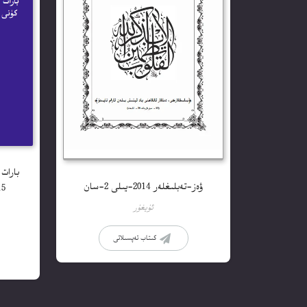
بارات
ۋەز-تەبلىغلەر 2014-يىلى 2-سان
ئۇيغۇر
كىتاب تەپسىلاتى