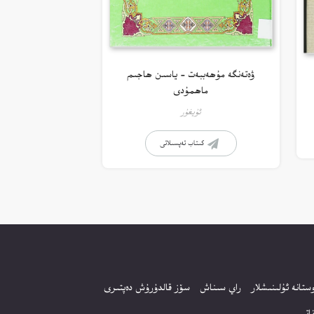
ۋەتەنگە مۇھەببەت – ياسىن ھاجىم
ماھمۇدى
ئۇيغۇر
كىتاب تەپسىلاتى
ستانە ئۇلىنىشلار
راي سىناش
سۆز قالدۇرۇش دەپتىرى
اتى