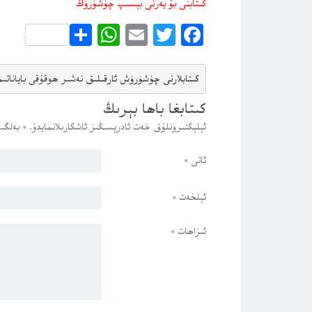
كىتابنى بۇ يەرنى بېسىپ چۈشۈرۈڭ
WhatsApp
Share
Email
Twitter
Facebook
كىتابلارنى چۈشۈرۈش ئارقىلىق 
نەشىر ھوقۇقى باياناتى
م
كىتابغا باھا بېرىڭ
ئېلېكتىرونلۇق خەت ئادرېسىڭىز ئاشكارىلانمايدۇ.
*
بەلگىس
ئاتى
*
ئېلخەت
*
ئىزاھات
*