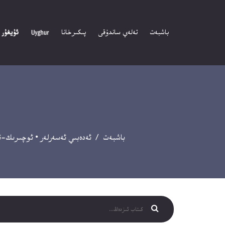
باشبەت
تەلەي ساندۇقى
پىكىرخانا
باشبەت
/
ئەدەبىي ئەسەرلەر
•
ئوچىرىك-ئە