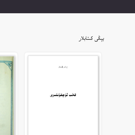
يېڭى كىتابلار