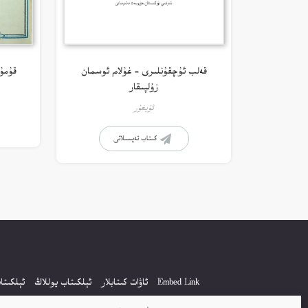
قەلب ئۇچقۇنلىرى – غۇلام ئوسمان
قۇمۇ
زۇلپىقار
ئۇيغۇر
كىتاب تەپسىلاتى
Embed Link
ئاۋات كىتابلار
ئېلكىتاب يوللاڭ
ئېلكىتا
كۆپ