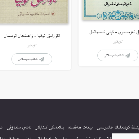
ل نەزمىلىرى – ئېلى ئىسمائىل
ئاۋازلىق ئوقيا – ۋاھىتجان ئوسمان
ئۇيغۇر
ئۇيغۇر
كىتاب تەپسىلاتى
كىتاب تەپسىلاتى
بنىڭ كۈندىلىك خاتىرىسى
بېكەت ھەققىدە
پىلاندىكى كىتابلار
تەلەي ساندۇقى
دو
 سورالغان سۇئاللار
كىتاب تىزىملىكى
مەخپىيەتلىك باياناتى
نەشىر ھوقۇقى بايان