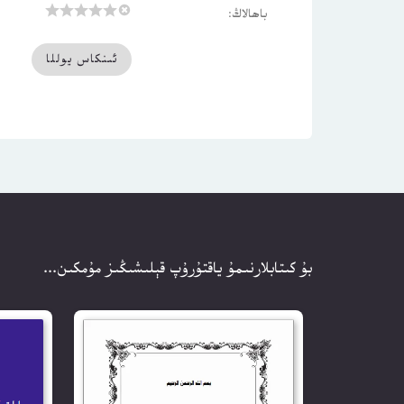
باھالاڭ:
بۇ كىتابلارنىمۇ ياقتۇرۇپ قېلىشىڭىز مۇمكىن...