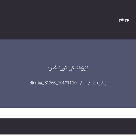
نۆۋەتتىكى ئورنىڭىز:
باشبەت
/ / 20171110_ditalim_81266