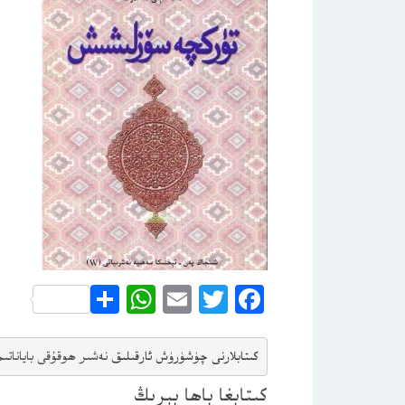
WhatsApp
Share
Email
Twitter
Facebook
كىتابلارنى چۈشۈرۈش ئارقىلىق 
نەشىر ھوقۇقى باياناتى
م
كىتابغا باھا بېرىڭ