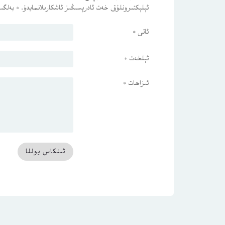
ئېلېكتىرونلۇق خەت ئادرېسىڭىز ئاشكارىلانمايدۇ.
*
بەلگىس
ئاتى
*
ئېلخەت
*
ئىزاھات
*