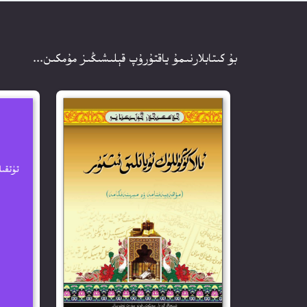
بۇ كىتابلارنىمۇ ياقتۇرۇپ قېلىشىڭىز مۇمكىن...