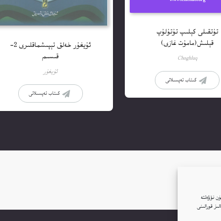
تۇتقىلى كېلىپ تۇتۇلۇپ
قېلىش(مامۇت غازى)
ئۇيغۇر خەلق تېپىشماقلىرى 2-
قىسىم
Choghluq
ئۇيغۇر
كىتاب تەپسىلاتى
كىتاب تەپسىلاتى
ن نۆۋەتتە
ار(Cookie)نى ئىشلىتىمىز. بۇنىڭغا قۇشۇلغانلىقىڭىز بىزنىڭ توربېكەتتە Google ئانالىز قورالىنى