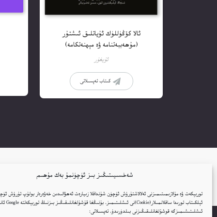
ئالا كۆڭۈللۈك ئۇياتلىق ئىشتۇر
(مۇھەببەتنامە ۋە مېھنەتكامە)
ئۇيغۇر
كىتاب تەپسىلاتى
شەخسىيىتىڭىز بىز ئۈچۈنمۇ بەك مۇھىم
توربېكەت ۋە مۇلازىمىتىمىزنى ئەلالاشتۇرۇش ئۈچۈن شۇنداقلا زىيارەت ئەھۋالىدىن خەۋەردار بولۇپ تۇرۇش ئۈچۈ
ئېلكىتاب تورىدا ساقلانمىل
ئىشلىتىشىمىزگە قوشۇلغانلىقىڭىزنى بىلدۈرىدۇ. تەپسىلاتى: