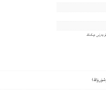
ۇ يەرنى چىكىڭ
شۈرۈڭ)