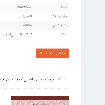
ۋاقىت
2018/01/01
چۈشۈرۈلۈشى
608 قېتىم
باشقۇرغۇچى
elkitab
مۇقاۋا
كىتاب مۇقاۋىسى ئۈچۈن ب
خاتالىق مەلۇم قىلىڭ
كىتاب چۈشۈرۈش رايونى(تۆۋەندىن چۈ