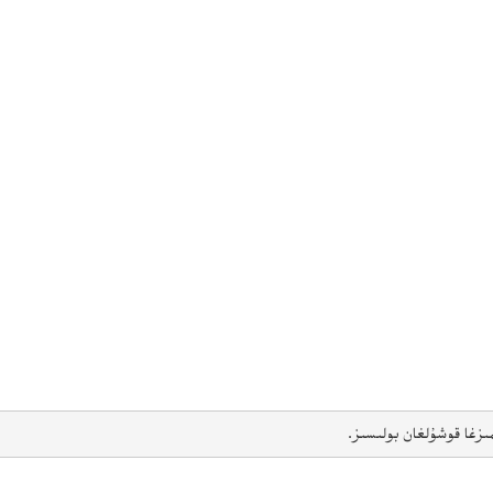
ىزغا قوشۇلغان بولىسىز.