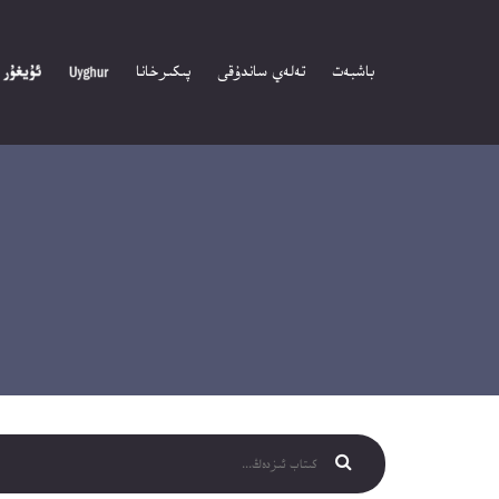
باشبەت
تەلەي ساندۇقى
پىكىرخانا