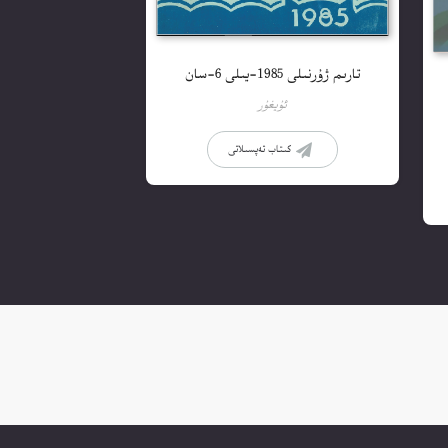
تارىم ژۇرنىلى 1985-يىلى 6-سان
ئۇيغۇر
كىتاب تەپسىلاتى