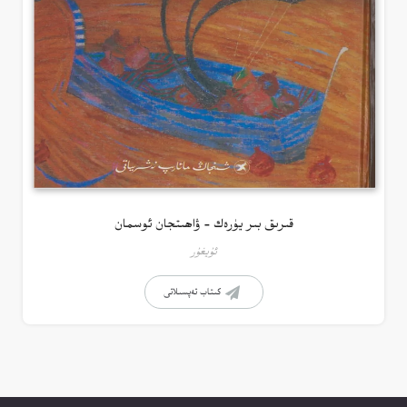
قىرىق بىر يۈرەك – ۋاھىتجان ئوسمان
ئۇيغۇر
كىتاب تەپسىلاتى