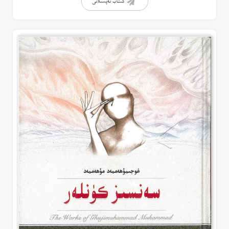
كىتاب تەپسىلاتى