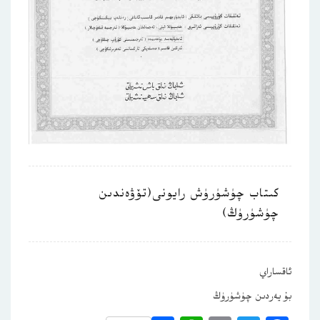
كىتاب چۈشۈرۈش رايونى(تۆۋەندىن
چۈشۈرۈڭ)
ئاقساراي
بۇ يەردىن چۈشۈرۈڭ