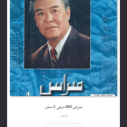
مىراس2001-يىلى 5-سان
ئۇيغۇر