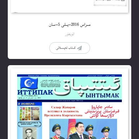
مىراس 2016-يىلى 5-سان
ئۇيغۇر
كىتاب تەپسىلاتى