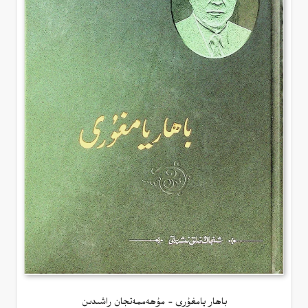
باھار يامغۇرى – مۇھەممەتجان راشىدىن