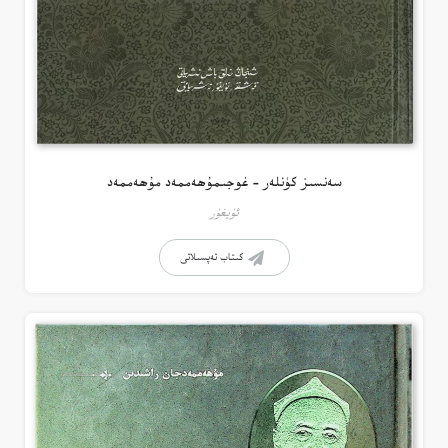
سەنسىز كۈنلەر – غوجىمۇھەممەد مۇھەممەد
ئۇيغۇر
كىتاب تەپسىلاتى