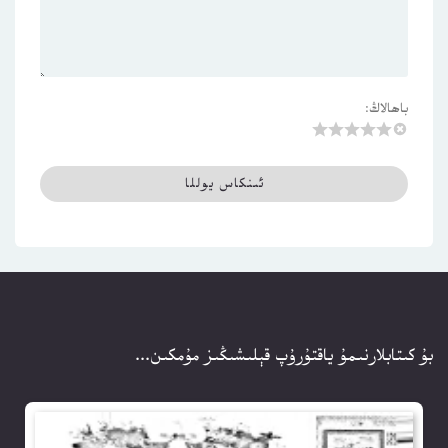
باھالاڭ:
بۇ كىتابلارنىمۇ ياقتۇرۇپ قېلىشىڭىز مۇمكىن...