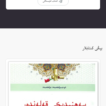
كىتاب تەپسىلاتى
يېڭى كىتابلار