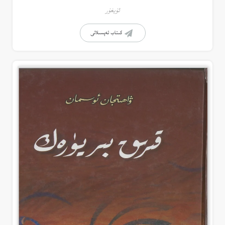
ئۇيغۇر
كىتاب تەپسىلاتى