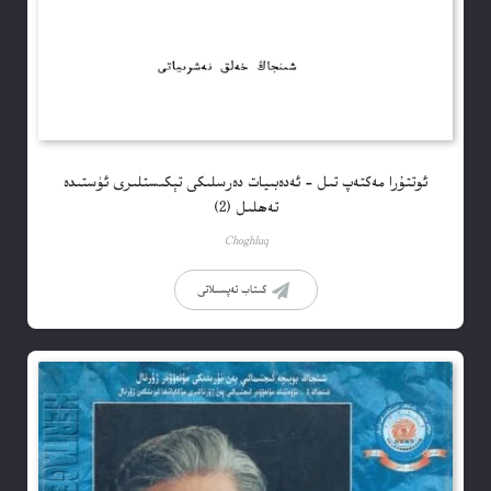
ئوتتۇرا مەكتەپ تىل – ئەدەبىيات دەرسلىكى تېكىستلىرى ئۈستىدە
تەھلىل (2)
Choghluq
كىتاب تەپسىلاتى