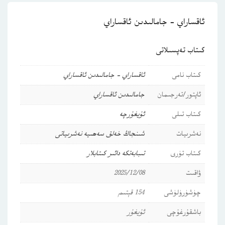
ئاقساراي – جامالىدىن ئاقساراي
كىتاب تەپسىلاتى
كىتاب نامى
ئاقساراي – جامالىدىن ئاقساراي
ئاپتور/تەرجىمان
جامالىدىن ئاقساراي
كىتاب تىلى
ئۇيغۇرچە
نەشرىيات
شىنجاڭ خەلق سەھىيە نەشرىياتى
كىتاب تۈرى
تىبابەتكە دائىر كىتابلار
ۋاقىت
2025/12/08
چۈشۈرۈلۈشى
154 قېتىم
باشقۇرغۇچى
ئۇيغۇر