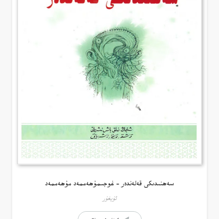
سەھنىدىكى قەلەندەر – غوجىمۇھەممەد مۇھەممەد
ئۇيغۇر