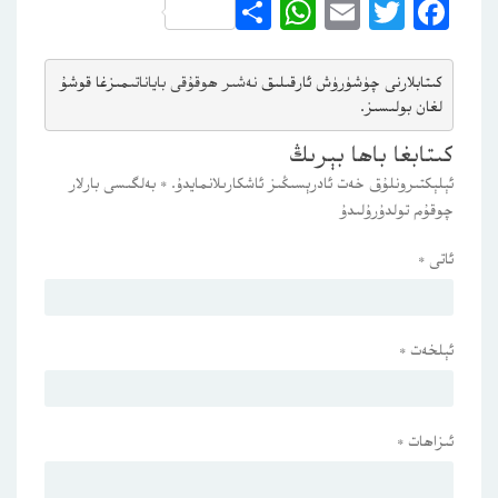
WhatsApp
Share
Email
Twitter
Facebook
كىتابلارنى چۈشۈرۈش ئارقىلىق 
نەشىر ھوقۇقى باياناتى
مىزغا قوشۇ
لغان بولىسىز.
كىتابغا باھا بېرىڭ
ئېلېكتىرونلۇق خەت ئادرېسىڭىز ئاشكارىلانمايدۇ.
*
بەلگىسى بارلار
چوقۇم تولدۇرۇلىدۇ
ئاتى
*
ئېلخەت
*
ئىزاھات
*