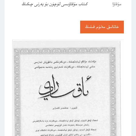
مۇقاۋا
كىتاب مۇقاۋىسى ئۈچۈن بۇ يەرنى چىكىڭ
خاتالىق مەلۇم قىلىڭ