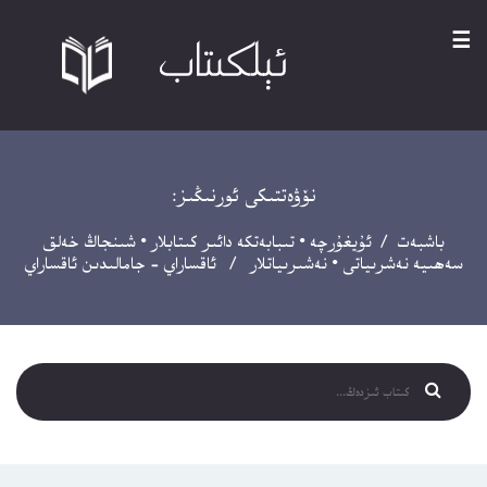
☰
نۆۋەتتىكى ئورنىڭىز:
باشبەت
/
ئۇيغۇرچە
•
تىبابەتكە دائىر كىتابلار
•
شىنجاڭ خەلق
سەھىيە نەشرىياتى
•
نەشىرىياتلار
/ ئاقساراي – جامالىدىن ئاقساراي