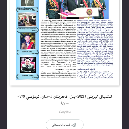
ئىتتىپاق گېزىتى (2021-يىل، قەھرىتان 1-سان، ئومۇمىي 879-
سان)
Choghluq
كىتاب تەپسىلاتى