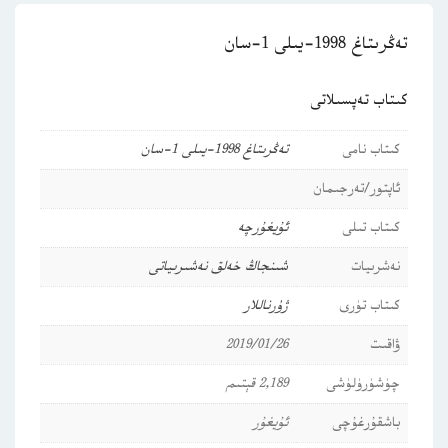
تەڭرىتاغ 1998-يىلى 1-سان
كىتاب تەپسىلاتى
كىتاب نامى
تەڭرىتاغ 1998-يىلى 1-سان
ئاپتور/تەرجىمان
كىتاب تىلى
ئۇيغۇرچە
نەشرىيات
شىنجاڭ خەلق نەشىرىياتى
كىتاب تۈرى
ژۇرناللار
ۋاقىت
2019/01/26
چۈشۈرۈلۈشى
2,189 قېتىم
باشقۇرغۇچى
ئۇيغۇر