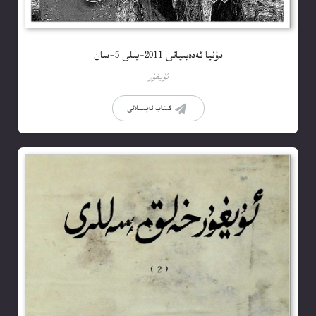
دۇنيا ئەدەبىياتى 2011-يىلى 5-سان
ئۇيغۇر
كىتاب تەپسىلاتى