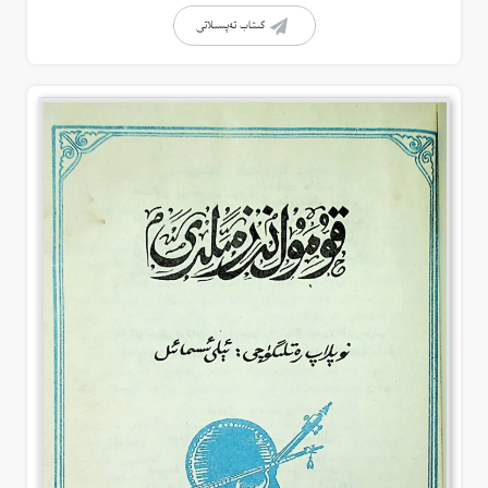
كىتاب تەپسىلاتى