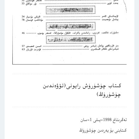
كىتاب چۈشۈرۈش رايونى(تۆۋەندىن
چۈشۈرۈڭ)
تەڭرىتاغ 1998-يىلى 1-سان
كىتابنى بۇ يەردىن چۈشۈرۈڭ