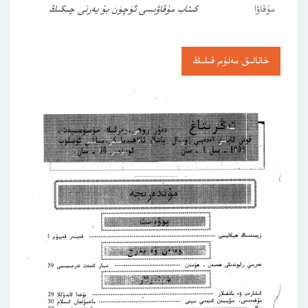
مۇقاۋا
كىتاب مۇقاۋىسى ئۈچۈن بۇ يەرنى چىكىڭ
خاتالىق مەلۇم قىلىڭ