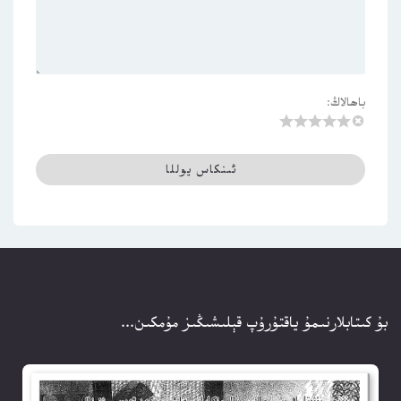
باھالاڭ:
بۇ كىتابلارنىمۇ ياقتۇرۇپ قېلىشىڭىز مۇمكىن...