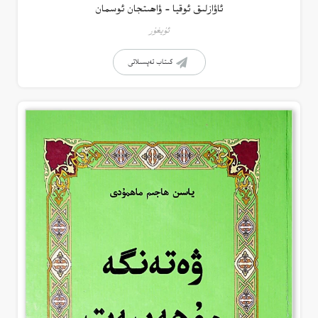
ئاۋازلىق ئوقيا – ۋاھىتجان ئوسمان
ئۇيغۇر
كىتاب تەپسىلاتى