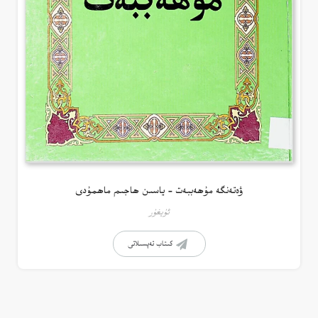
ۋەتەنگە مۇھەببەت – ياسىن ھاجىم ماھمۇدى
ئۇيغۇر
كىتاب تەپسىلاتى