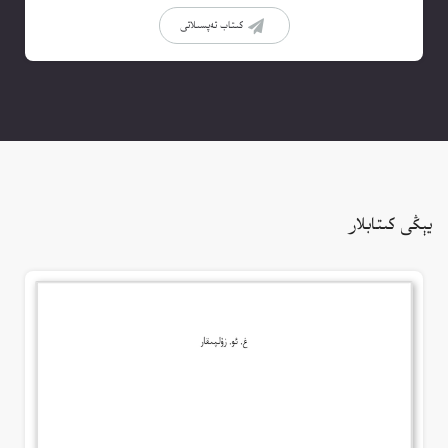
كىتاب تەپسىلاتى
يېڭى كىتابلار