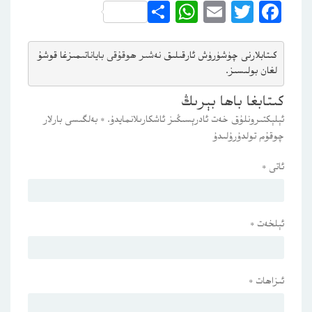
WhatsApp
Share
Email
Twitter
Facebook
كىتابلارنى چۈشۈرۈش ئارقىلىق 
نەشىر ھوقۇقى باياناتى
مىزغا قوشۇ
لغان بولىسىز.
كىتابغا باھا بېرىڭ
ئېلېكتىرونلۇق خەت ئادرېسىڭىز ئاشكارىلانمايدۇ.
*
بەلگىسى بارلار
چوقۇم تولدۇرۇلىدۇ
ئاتى
*
ئېلخەت
*
ئىزاھات
*