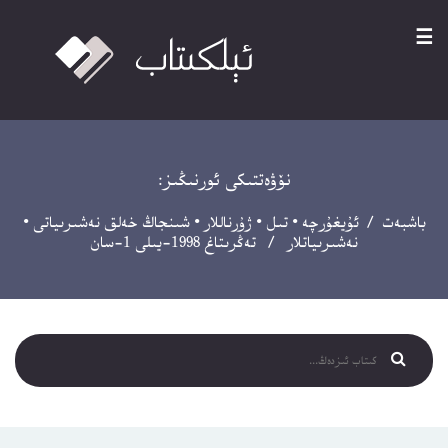
☰
نۆۋەتتىكى ئورنىڭىز:
باشبەت
/
ئۇيغۇرچە
•
تىل
•
ژۇرناللار
•
شىنجاڭ خەلق نەشىرىياتى
•
نەشىرىياتلار
/ تەڭرىتاغ 1998-يىلى 1-سان