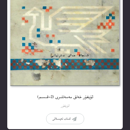
ئۇيغۇر خەلق مەسەللىرى (2-قىسىم)
ئۇيغۇر
كىتاب تەپسىلاتى