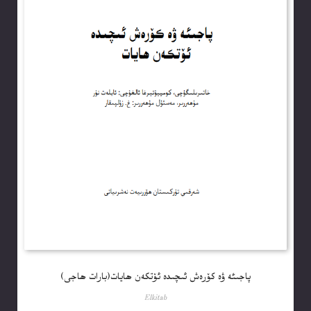
پاجىئە ۋە كۆرەش ئىچىدە ئۆتكەن ھايات(بارات ھاجى)
Elkitab