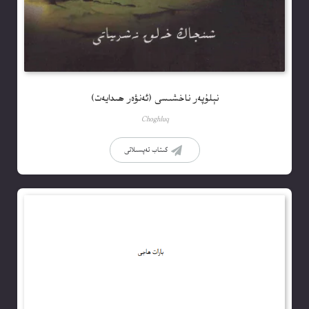
نېلۇپەر ناخشىسى (ئەنۋەر ھىدايەت)
Choghluq
كىتاب تەپسىلاتى