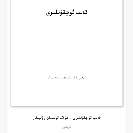
قەلب ئۇچقۇنلىرى – غۇلام ئوسمان زۇلپىقار
ئۇيغۇر