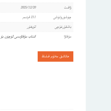
ۋاقىت
2025/12/20
چۈشۈرۈلۈشى
211 قېتىم
باشقۇرغۇچى
ئۇيغۇر
مۇقاۋا
كىتاب مۇقاۋىسى ئۈچۈن بۇ 
خاتالىق مەلۇم قىلىڭ