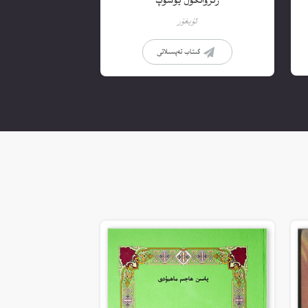
رىزۋانگۈل يۈسۈپ
ئۇيغۇر
كىتاب تەپسىلاتى