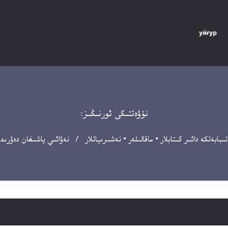
نۆۋەتتىكى ئورنىڭىز:
تىبابەتكە دائىر كىتابلار
•
ماقالىلەر
•
نەشىرىياتلار
/ نەۋائىي ياشىغان دەۋرىدىك