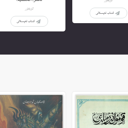
تاسىر(-ئەنگلىيە)
ئۇيغۇر
ئۇيغۇر
كىتاب تەپسىلاتى
كىتاب تەپسىلاتى