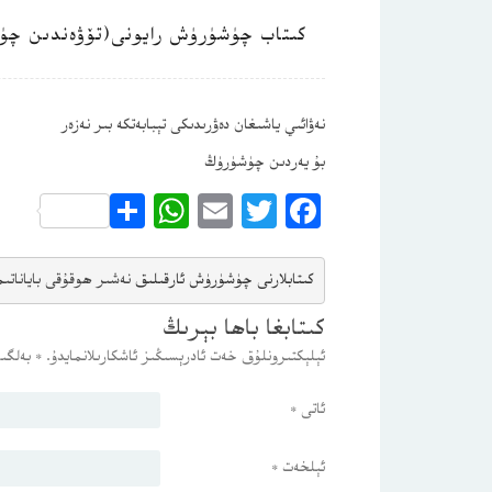
كىتاب چۈشۈرۈش رايونى(تۆۋەندىن چۈ
نەۋائىي ياشىغان دەۋرىدىكى تېبابەتكە بىر نەزەر
بۇ يەردىن چۈشۈرۈڭ
WhatsApp
Share
Email
Twitter
Facebook
كىتابلارنى چۈشۈرۈش ئارقىلىق 
نەشىر ھوقۇقى باياناتى
م
كىتابغا باھا بېرىڭ
ئېلېكتىرونلۇق خەت ئادرېسىڭىز ئاشكارىلانمايدۇ.
*
بەلگىس
ئاتى
*
ئېلخەت
*