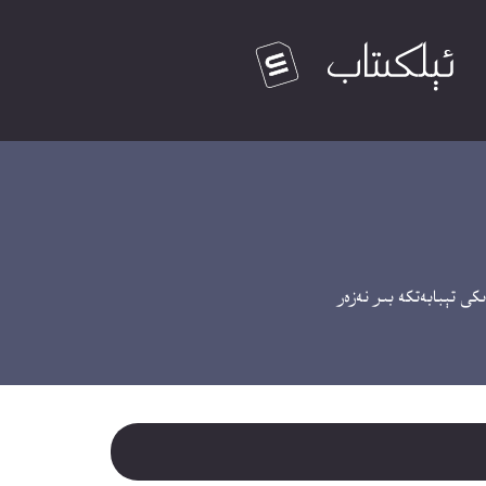
ى تېبابەتكە بىر نەزەر