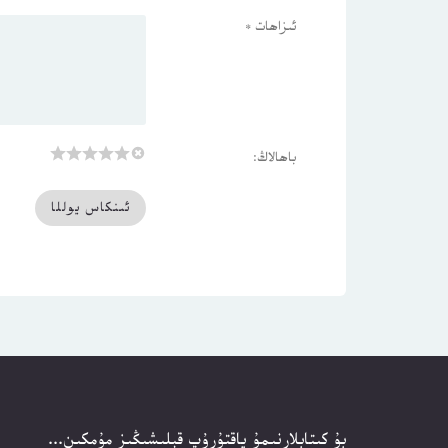
ئىزاھات
*
باھالاڭ:
بۇ كىتابلارنىمۇ ياقتۇرۇپ قېلىشىڭىز مۇمكىن...