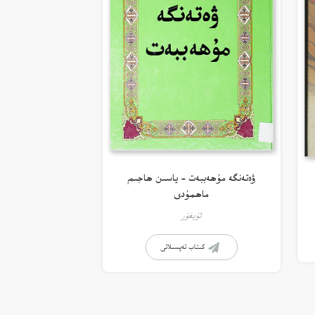
ۋەتەنگە مۇھەببەت – ياسىن ھاجىم
ماھمۇدى
ئۇيغۇر
كىتاب تەپسىلاتى