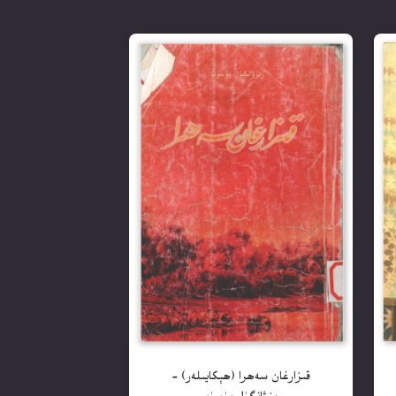
قىزارغان سەھرا (ھېكايىلەر) –