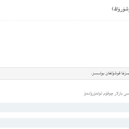
شۈرۈڭ)
ىزغا قوشۇلغان بولىسىز.
ى بارلار چوقۇم تولدۇرۇلىدۇ