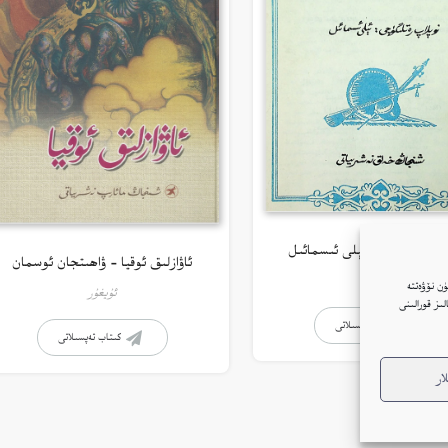
ل نەزمىلىرى – ئېلى ئىسمائىل
ئاۋازلىق ئوقيا – ۋاھىتجان ئوسمان
ئۇيغۇر
ن نۆۋەتتە
ئۇيغۇر
ار(Cookie)نى ئىشلىتىمىز. بۇنىڭغا قۇشۇلغانلىقىڭىز بىزنىڭ توربېكەتتە Google ئانالىز قورالىنى
كىتاب تەپسىلاتى
كىتاب تەپسىلاتى
ار