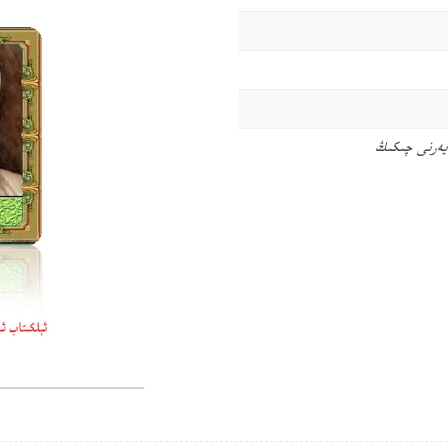
يەرنى چىكىڭ