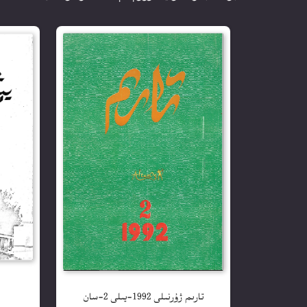
ي
تارىم ژۇرنىلى 1992-يىلى 2-سان