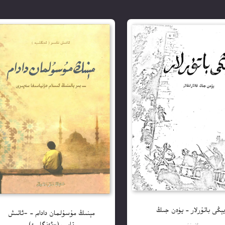
ېڭى باتۇرلار – يۈەن جىڭ
مېنىڭ مۇسۇلمان دادام – -ئاتىش