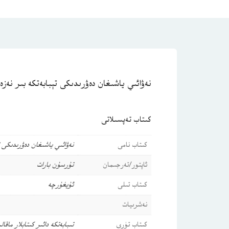
نەۋائىي ياشىغان دەۋرىدىكى تېبابەتكە بىر نەزە
كىتاب تەپسىلاتى
كىتاب نامى
نەۋائىي ياشىغان دەۋرىدىكى ت
ئاپتور/تەرجىمان
تۇرسۇن بارات
كىتاب تىلى
ئۇيغۇرچە
نەشرىيات
كىتاب تۈرى
تىبابەتكە دائىر كىتابلار
ماقال