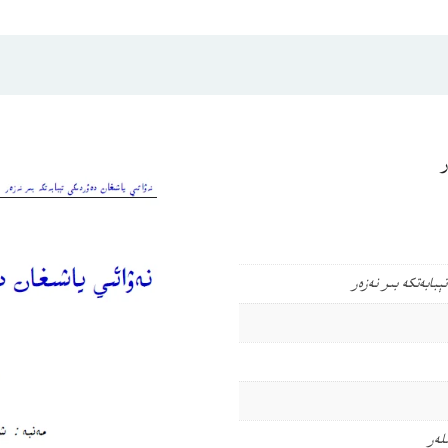
ر
ېبابەتكە بىر نەزەر
ىلەر