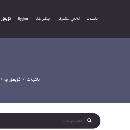
باشبەت
تەلەي ساندۇقى
پىكىرخانا
باشبەت
/
ئۇيغۇرچە
•