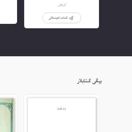
ئۇيغۇر
كىتاب تەپسىلاتى
يېڭى كىتابلار