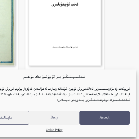
شەخسىيىتىڭىز بىز ئۈچۈنمۇ بەك مۇھىم
قەلب ئۇچقۇنلىرى – غۇلام ئوسمان
قۇمۇ
زۇلپىقار
توربېكەت ۋە مۇلازىمىتىمىزنى ئەلالاشتۇرۇش ئۈچۈن شۇنداقلا زىيارەت ئەھۋالىدىن خەۋەردار بولۇپ تۇرۇش ئۈچۈ
ئۇيغۇر
ئېلكىتاب تورىدا ساقلانمىل
ئىشلىتىشىمىزگە قوشۇلغانلىقىڭىزنى بىلدۈرىدۇ. تەپسىلاتى:
كىتاب تەپسىلاتى
Accept
Deny
مايىللىقل
Cookie Policy