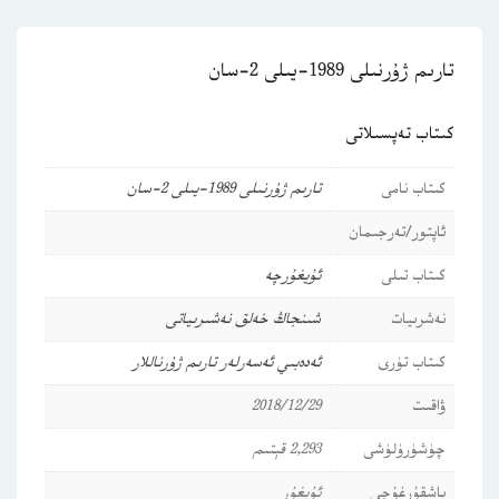
تارىم ژۇرنىلى 1989-يىلى 2-سان
كىتاب تەپسىلاتى
كىتاب نامى
تارىم ژۇرنىلى 1989-يىلى 2-سان
ئاپتور/تەرجىمان
كىتاب تىلى
ئۇيغۇرچە
نەشرىيات
شىنجاڭ خەلق نەشىرىياتى
كىتاب تۈرى
ئەدەبىي ئەسەرلەر
تارىم
ژۇرناللار
ۋاقىت
2018/12/29
چۈشۈرۈلۈشى
2,293 قېتىم
باشقۇرغۇچى
ئۇيغۇر