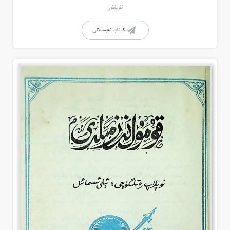
ئۇيغۇر
كىتاب تەپسىلاتى