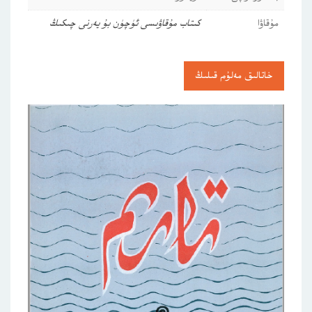
مۇقاۋا
كىتاب مۇقاۋىسى ئۈچۈن بۇ يەرنى چىكىڭ
خاتالىق مەلۇم قىلىڭ