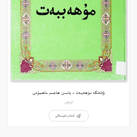
ۋەتەنگە مۇھەببەت – ياسىن ھاجىم ماھمۇدى
ئۇيغۇر
كىتاب تەپسىلاتى