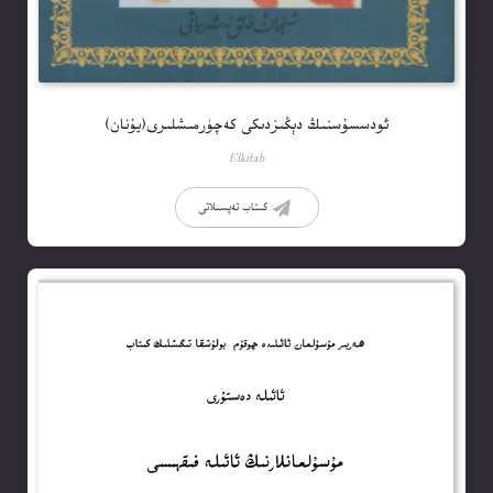
ئودسسۇسنىڭ دېڭىزدىكى كەچۈرمىشلىرى(يۇنان)
Elkitab
كىتاب تەپسىلاتى