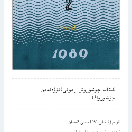
كىتاب چۈشۈرۈش رايونى(تۆۋەندىن
چۈشۈرۈڭ)
تارىم ژۇرنىلى 1989-يىلى 2-سان