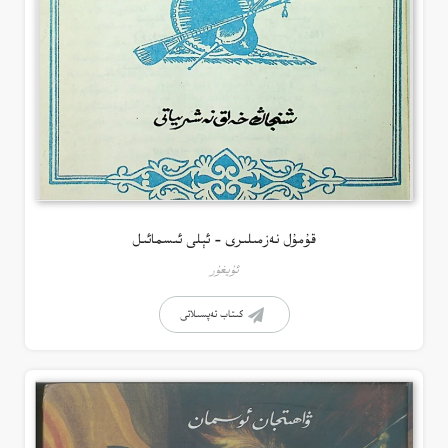
قۇمۇل نەزمىلىرى – ئېلى ئىسمائىل
ئۇيغۇر
كىتاب تەپسىلاتى