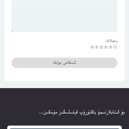
باھالاڭ:
بۇ كىتابلارنىمۇ ياقتۇرۇپ قېلىشىڭىز مۇمكىن...