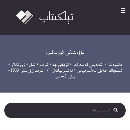
☰
نۆۋەتتىكى ئورنىڭىز:
باشبەت
/
ئەدەبىي ئەسەرلەر
•
ئۇيغۇرچە
•
تارىم
•
تىل
•
ژۇرناللار
•
شىنجاڭ خەلق نەشىرىياتى
•
نەشىرىياتلار
/ تارىم ژۇرنىلى 1989-
يىلى 2-سان