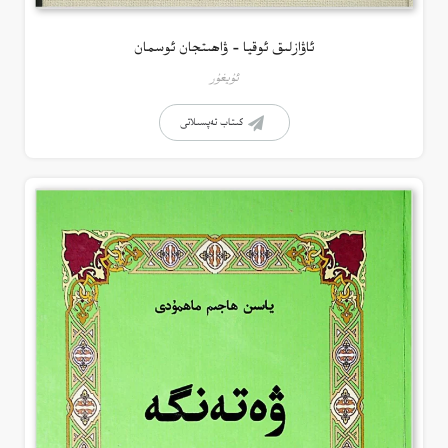
ئاۋازلىق ئوقيا – ۋاھىتجان ئوسمان
ئۇيغۇر
كىتاب تەپسىلاتى