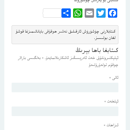
كىتابنى بۇ يەردىن چۈشۈرۈڭ
WhatsApp
Share
Email
Twitter
Facebook
كىتابلارنى چۈشۈرۈش ئارقىلىق 
نەشىر ھوقۇقى باياناتى
مىزغا قوشۇ
لغان بولىسىز.
كىتابغا باھا بېرىڭ
ئېلېكتىرونلۇق خەت ئادرېسىڭىز ئاشكارىلانمايدۇ.
*
بەلگىسى بارلار
چوقۇم تولدۇرۇلىدۇ
ئاتى
*
ئېلخەت
*
ئىزاھات
*