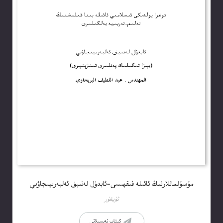
مۇسۇلمانلارنىڭ ئائىلە فىقھىسى-ئابدۇل لەتىيف ئەلبەرىيىجاۋىي
ئۇيغۇر
كىتاب تەپسىلاتى