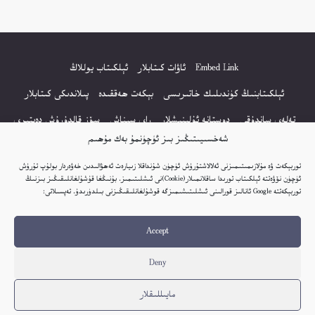
Embed Link
ئاۋات كىتابلار
ئېلكىتاب يوللاڭ
ئېلكىتابنىڭ كۈندىلىك خاتىرىسى
بېكەت ھەققىدە
پىلاندىكى كىتابلار
تەلەي ساندۇقى
دوستانە ئۇلىنىشلار
راي سىناش
سۆز قالدۇرۇش دەپتىرى
شەخسىيىتىڭىز بىز ئۈچۈنمۇ بەك مۇھىم
كۆپ سورالغان سۇئاللار
كىتاب تىزىملىكى
مەخپىيەتلىك باياناتى
توربېكەت ۋە مۇلازىمىتىمىزنى ئەلالاشتۇرۇش ئۈچۈن شۇنداقلا زىيارەت ئەھۋالىدىن خەۋەردار بولۇپ تۇرۇش
نەشىر ھوقۇقى باياناتى
ئۈچۈن نۆۋەتتە ئېلكىتاب تورىدا ساقلانمىلار(Cookie)نى ئىشلىتىمىز. بۇنىڭغا قۇشۇلغانلىقىڭىز بىزنىڭ
توربېكەتتە Google ئانالىز قورالىنى ئىشلىتىشىمىزگە قوشۇلغانلىقىڭىزنى بىلدۈرىدۇ. تەپسىلاتى:
© 2017-2026 تور بېكەتنىڭ بارلىق ھوقۇقى ئېلكىتاب تورى غا مەنسۇپ.
Accept
تور بېكەت ھەققىدە تەكلىپ - پىكىر بولسا، تۆۋەندىكى ئېلخەت ئارقىلىق بېكەت
باشلىقى بىلەن بىۋاستە ئالاقە قىلىڭ: elkitabtori@gmail.com
Deny
ھەر كۈنى يېڭى كىتابلار قوشۇلىۋاتىدۇ...
مايىللىقلار