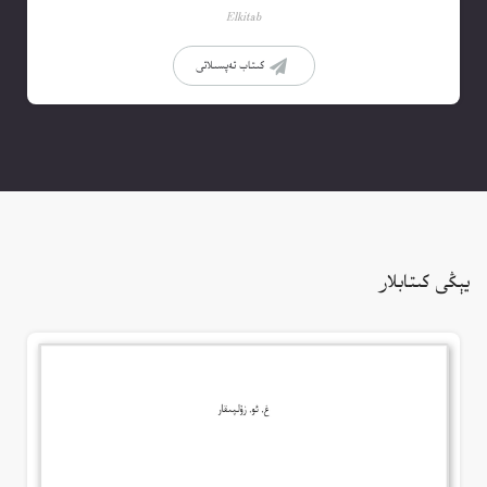
Elkitab
كىتاب تەپسىلاتى
يېڭى كىتابلار