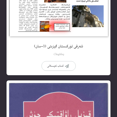
شەرقى تۈركىستان گېزىتى (1-سان)
Choghluq
كىتاب تەپسىلاتى