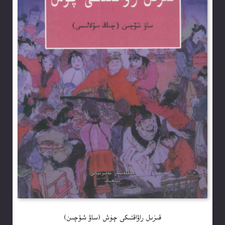
قىزىل راۋاقتىكى چۈش (ساۋ شۆچىن)