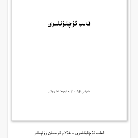
قەلب ئۇچقۇنلىرى – غۇلام ئوسمان زۇلپىقار