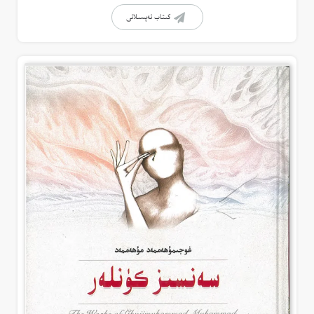
كىتاب تەپسىلاتى