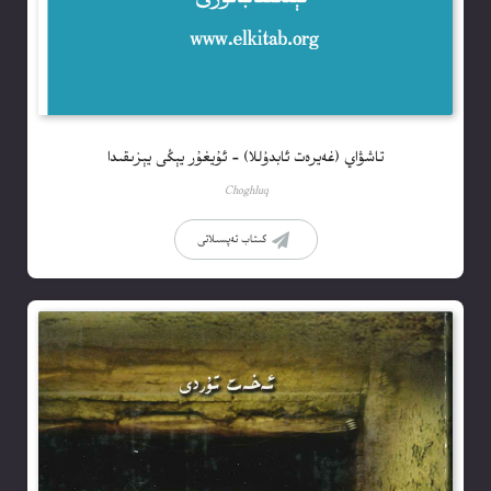
تاشۋاي (غەيرەت ئابدۇللا) – ئۇيغۇر يېڭى يېزىقىدا
Choghluq
كىتاب تەپسىلاتى