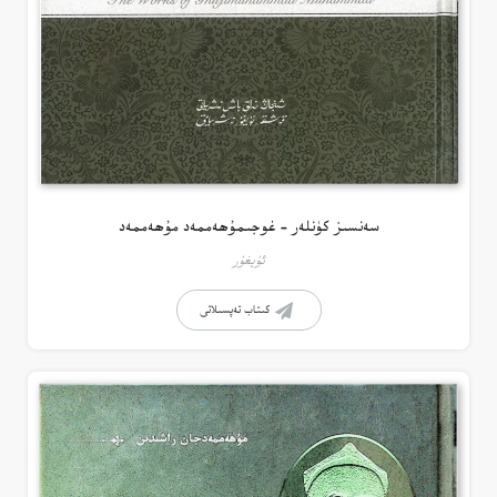
سەنسىز كۈنلەر – غوجىمۇھەممەد مۇھەممەد
ئۇيغۇر
كىتاب تەپسىلاتى