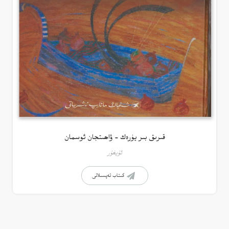
قىرىق بىر يۈرەك – ۋاھىتجان ئوسمان
ئۇيغۇر
كىتاب تەپسىلاتى