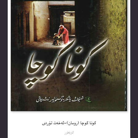
كونا كوچا (رومان)-ئەخەت تۇردى
ئۇيغۇر