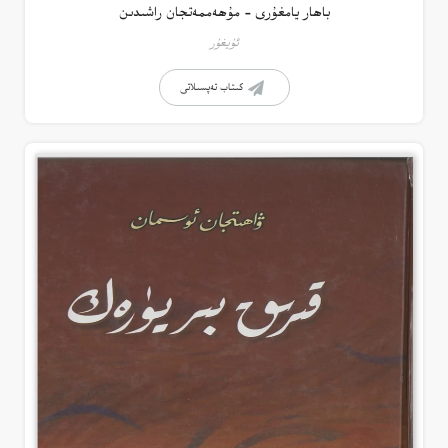
باھار يامغۇرى – مۇھەممەتجان راشىدىن
ئۇيغۇر
كىتاب تەپسىلاتى