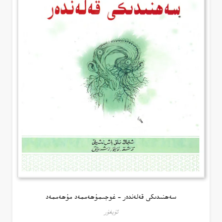
سەھنىدىكى قەلەندەر – غوجىمۇھەممەد مۇھەممەد
ئۇيغۇر