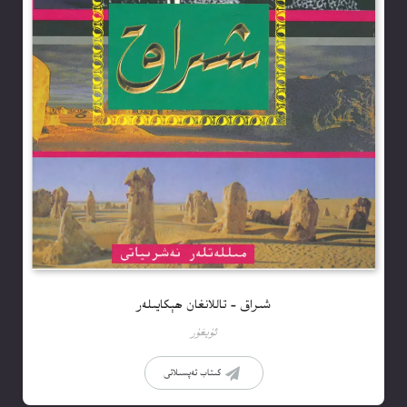
شىراق – تاللانغان ھېكايىلەر
ئۇيغۇر
كىتاب تەپسىلاتى