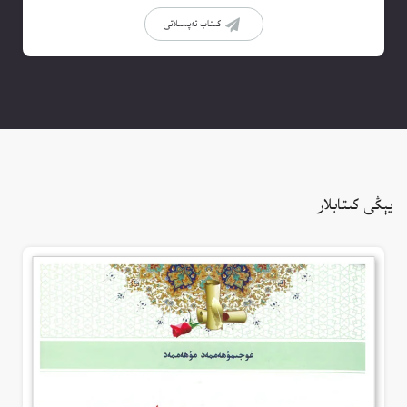
كىتاب تەپسىلاتى
يېڭى كىتابلار