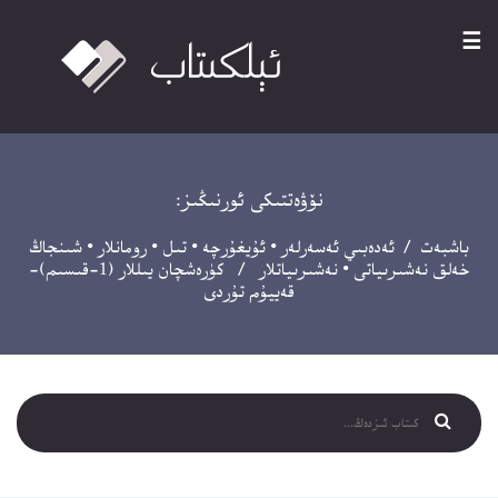
☰
نۆۋەتتىكى ئورنىڭىز:
باشبەت
/
ئەدەبىي ئەسەرلەر
•
ئۇيغۇرچە
•
تىل
•
رومانلار
•
شىنجاڭ
خەلق نەشىرىياتى
•
نەشىرىياتلار
/ كۈرەشچان يىللار (1-قىسىم)-
قەييۇم تۇردى