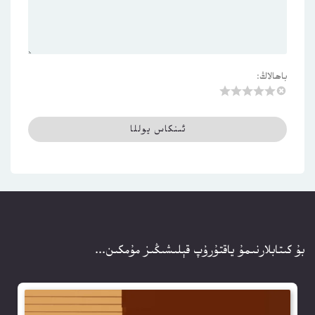
باھالاڭ:
بۇ كىتابلارنىمۇ ياقتۇرۇپ قېلىشىڭىز مۇمكىن...