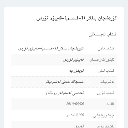
كۈرەشچان يىللار (1-قىسىم)-قەييۇم تۇردى
كىتاب تەپسىلاتى
كىتاب نامى
كۈرەشچان يىللار (1-قىسىم)-قەييۇم تۇردى
ئاپتور/تەرجىمان
قەييۇم تۇردى
كىتاب تىلى
ئۇيغۇرچە
نەشرىيات
شىنجاڭ خەلق نەشىرىياتى
كىتاب تۈرى
ئەدەبىي ئەسەرلەر
رومانلار
ۋاقىت
2019/06/06
چۈشۈرۈلۈشى
2,926 قېتىم
باشقۇرغۇچى
ئۇيغۇر