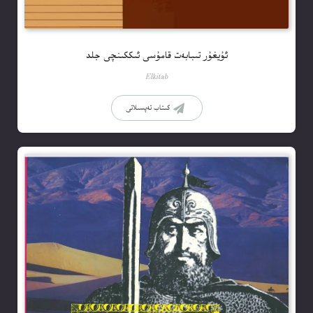
ئۇيغۇر تىبابەت قامۇسى ئىككىنچى جلد
Elkitab
كىتاب تەپسىلاتى