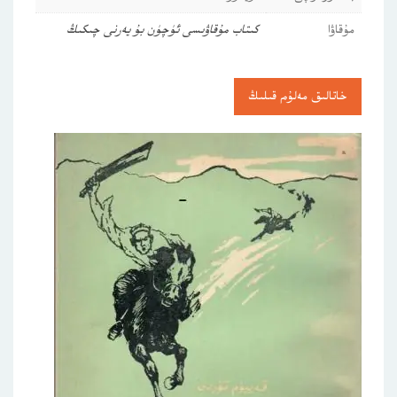
مۇقاۋا
كىتاب مۇقاۋىسى ئۈچۈن بۇ يەرنى چىكىڭ
خاتالىق مەلۇم قىلىڭ