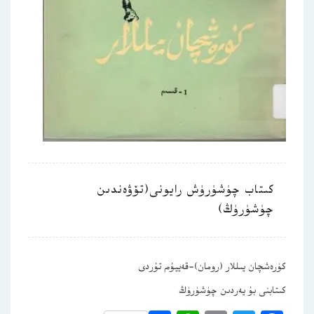
كىتاب چۈشۈرۈش رايونى(تۆۋەندىن
چۈشۈرۈڭ)
كۈرەشچان يىللار (رومان)-قەييۇم تۇردى
كىتابنى بۇ يەردىن چۈشۈرۈڭ