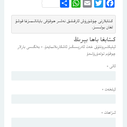
WhatsApp
Share
Email
Twitter
Facebook
كىتابلارنى چۈشۈرۈش ئارقىلىق 
نەشىر ھوقۇقى باياناتى
مىزغا قوشۇ
لغان بولىسىز.
كىتابغا باھا بېرىڭ
ئېلېكتىرونلۇق خەت ئادرېسىڭىز ئاشكارىلانمايدۇ.
*
بەلگىسى بارلار
چوقۇم تولدۇرۇلىدۇ
ئاتى
*
ئېلخەت
*
ئىزاھات
*