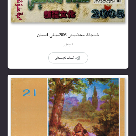
شىنجاڭ مەدەنىيىتى 2005-يىلى 4-سان
ئۇيغۇر
كىتاب تەپسىلاتى