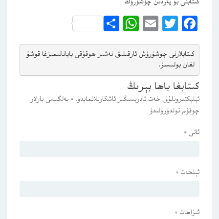
كىتابنى بۇ يەردىن چۈشۈرۈڭ
WhatsApp
Share
Email
Twitter
Facebook
كىتابلارنى چۈشۈرۈش ئارقىلىق 
نەشىر ھوقۇقى باياناتى
مىزغا قوشۇ
لغان بولىسىز.
كىتابغا باھا بېرىڭ
ئېلېكتىرونلۇق خەت ئادرېسىڭىز ئاشكارىلانمايدۇ.
*
بەلگىسى بارلار
چوقۇم تولدۇرۇلىدۇ
ئاتى
*
ئېلخەت
*
ئىزاھات
*