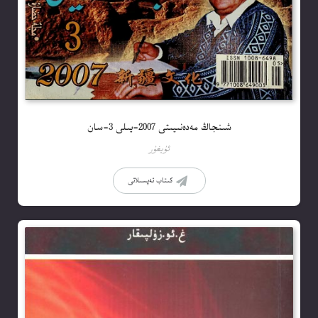
شىنجاڭ مەدەنىيىتى 2007-يىلى 3-سان
ئۇيغۇر
كىتاب تەپسىلاتى