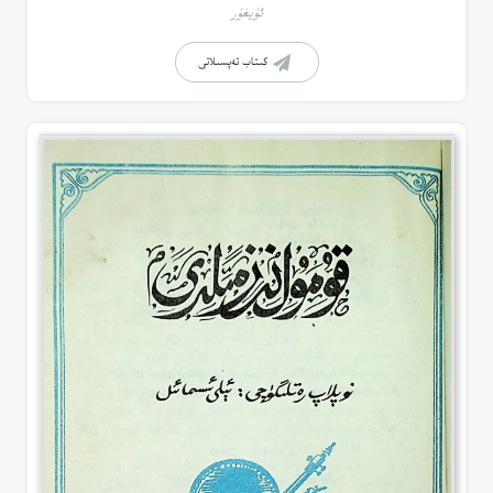
ئۇيغۇر
كىتاب تەپسىلاتى