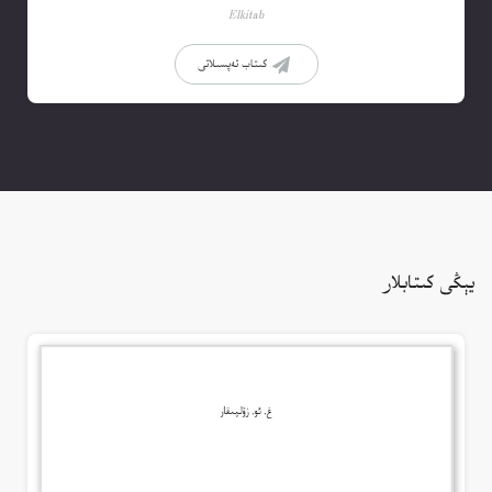
Elkitab
كىتاب تەپسىلاتى
يېڭى كىتابلار