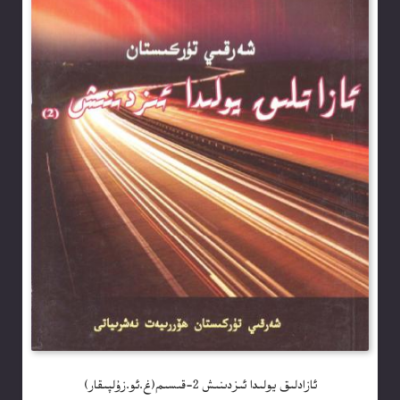
ئازادلىق يولىدا ئىزدىنىش 2-قىسىم(غ.ئو.زۇلپىقار)