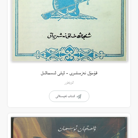
قۇمۇل نەزمىلىرى – ئېلى ئىسمائىل
ئۇيغۇر
كىتاب تەپسىلاتى