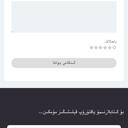
باھالاڭ:
بۇ كىتابلارنىمۇ ياقتۇرۇپ قېلىشىڭىز مۇمكىن...