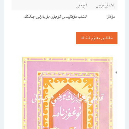
باشقۇرغۇچى
ئۇيغۇر
مۇقاۋا
كىتاب مۇقاۋىسى ئۈچۈن بۇ يەرنى چىكىڭ
خاتالىق مەلۇم قىلىڭ