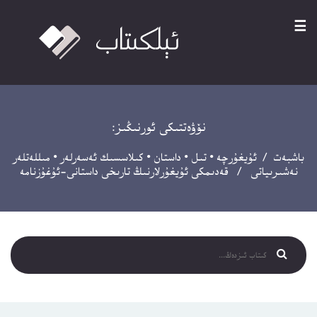
☰
نۆۋەتتىكى ئورنىڭىز:
باشبەت
/
ئۇيغۇرچە
•
تىل
•
داستان
•
كىلاسسىك ئەسەرلەر
•
مىللەتلەر
نەشىرىياتى
/ قەدىمكى ئۇيغۇرلارنىڭ تارىخى داستانى-ئۇغۇزنامە