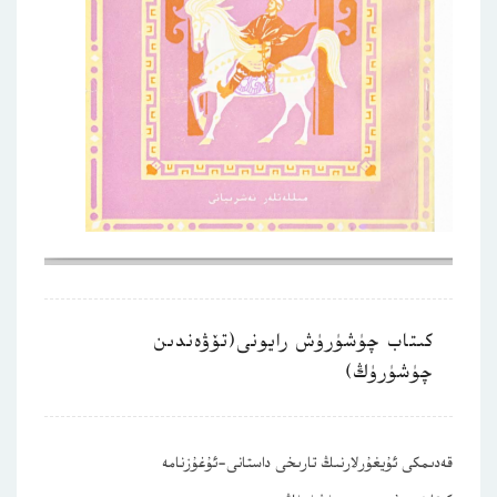
كىتاب چۈشۈرۈش رايونى(تۆۋەندىن
چۈشۈرۈڭ)
قەدىمكى ئۇيغۇرلارنىڭ تارىخى داستانى-ئۇغۇزنامە