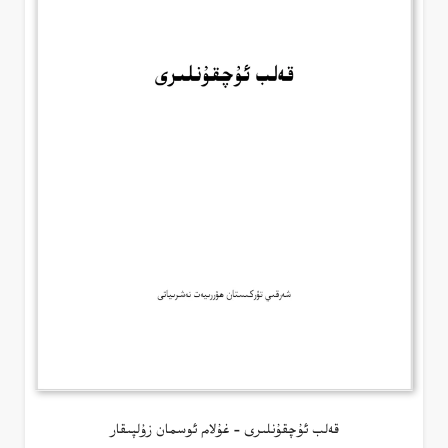
قەلب ئۇچقۇنلىرى – غۇلام ئوسمان زۇلپىقار