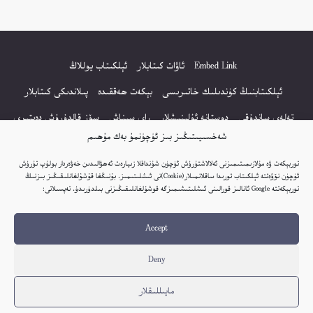
Embed Link
ئاۋات كىتابلار
ئېلكىتاب يوللاڭ
ئېلكىتابنىڭ كۈندىلىك خاتىرىسى
بېكەت ھەققىدە
پىلاندىكى كىتابلار
تەلەي ساندۇقى
دوستانە ئۇلىنىشلار
راي سىناش
سۆز قالدۇرۇش دەپتىرى
شەخسىيىتىڭىز بىز ئۈچۈنمۇ بەك مۇھىم
كۆپ سورالغان سۇئاللار
كىتاب تىزىملىكى
مەخپىيەتلىك باياناتى
توربېكەت ۋە مۇلازىمىتىمىزنى ئەلالاشتۇرۇش ئۈچۈن شۇنداقلا زىيارەت ئەھۋالىدىن خەۋەردار بولۇپ تۇرۇش
نەشىر ھوقۇقى باياناتى
ئۈچۈن نۆۋەتتە ئېلكىتاب تورىدا ساقلانمىلار(Cookie)نى ئىشلىتىمىز. بۇنىڭغا قۇشۇلغانلىقىڭىز بىزنىڭ
توربېكەتتە Google ئانالىز قورالىنى ئىشلىتىشىمىزگە قوشۇلغانلىقىڭىزنى بىلدۈرىدۇ. تەپسىلاتى:
© 2017-2026 تور بېكەتنىڭ بارلىق ھوقۇقى ئېلكىتاب تورى غا مەنسۇپ.
Accept
تور بېكەت ھەققىدە تەكلىپ - پىكىر بولسا، تۆۋەندىكى ئېلخەت ئارقىلىق بېكەت
باشلىقى بىلەن بىۋاستە ئالاقە قىلىڭ: elkitabtori@gmail.com
Deny
ھەر كۈنى يېڭى كىتابلار قوشۇلىۋاتىدۇ...
مايىللىقلار