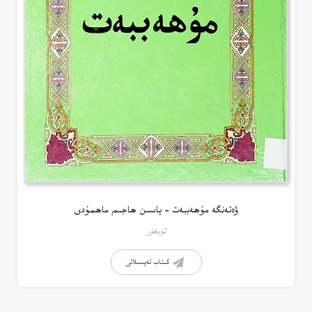
ۋەتەنگە مۇھەببەت – ياسىن ھاجىم ماھمۇدى
ئۇيغۇر
كىتاب تەپسىلاتى