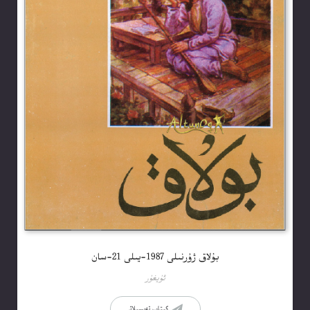
بۇلاق ژۇرنىلى 1987-يىلى 21-سان
ئۇيغۇر
كىتاب تەپسىلاتى