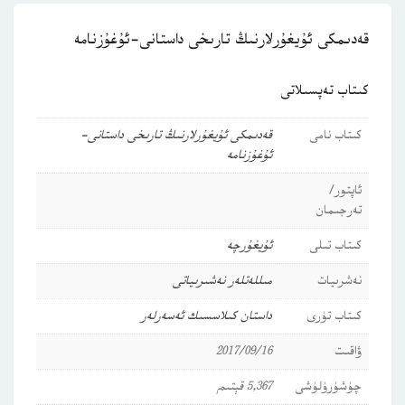
قەدىمكى ئۇيغۇرلارنىڭ تارىخى داستانى-ئۇغۇزنامە
كىتاب تەپسىلاتى
كىتاب نامى
قەدىمكى ئۇيغۇرلارنىڭ تارىخى داستانى-
ئۇغۇزنامە
ئاپتور/
تەرجىمان
كىتاب تىلى
ئۇيغۇرچە
نەشرىيات
مىللەتلەر نەشىرىياتى
كىتاب تۈرى
داستان
كىلاسسىك ئەسەرلەر
ۋاقىت
2017/09/16
چۈشۈرۈلۈشى
5,367 قېتىم