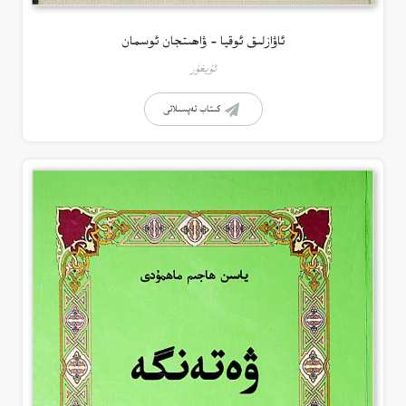
ئاۋازلىق ئوقيا – ۋاھىتجان ئوسمان
ئۇيغۇر
كىتاب تەپسىلاتى