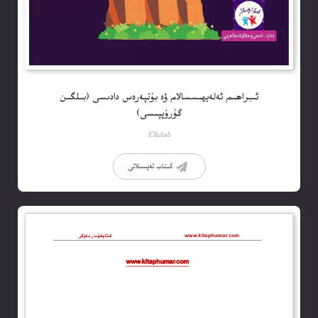
ئىبراھىم ئەلەيھىسسالام ۋە بۇتپەرەس دادىسى (بىلگىن
گۇرۇپپىسى)
Elkitab
كىتاب تەپسىلاتى