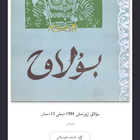
بۇلاق ژۇرنىلى 1984-يىلى 13-سان
ئۇيغۇر
كىتاب تەپسىلاتى