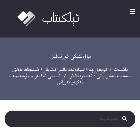
☰
نۆۋەتتىكى ئورنىڭىز:
باشبەت
/
ئۇيغۇرچە
•
تىبابەتكە دائىر كىتابلار
•
شىنجاڭ خەلق
سەھىيە نەشرىياتى
•
نەشىرىياتلار
/ تېببىي ئەكبەر – مۇھەممەت
ئەكبەر ئەرزانى