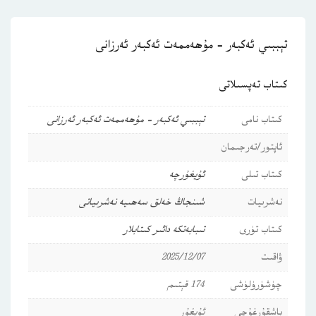
تېببىي ئەكبەر – مۇھەممەت ئەكبەر ئەرزانى
كىتاب تەپسىلاتى
كىتاب نامى
تېببىي ئەكبەر – مۇھەممەت ئەكبەر ئەرزانى
ئاپتور/تەرجىمان
كىتاب تىلى
ئۇيغۇرچە
نەشرىيات
شىنجاڭ خەلق سەھىيە نەشرىياتى
كىتاب تۈرى
تىبابەتكە دائىر كىتابلار
ۋاقىت
2025/12/07
چۈشۈرۈلۈشى
174 قېتىم
باشقۇرغۇچى
ئۇيغۇر