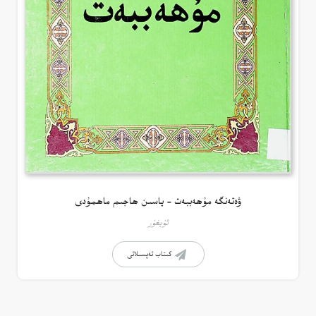
ۋەتەنگە مۇھەببەت – ياسىن ھاجىم ماھمۇدى
ئۇيغۇر
كىتاب تەپسىلاتى