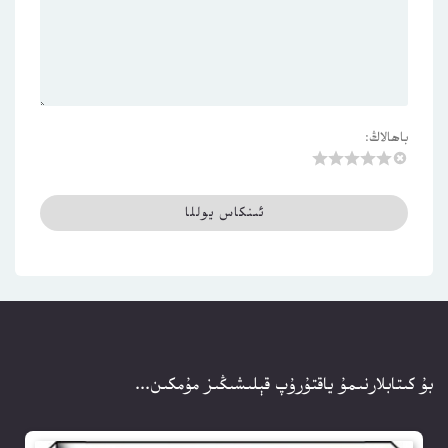
باھالاڭ:
بۇ كىتابلارنىمۇ ياقتۇرۇپ قېلىشىڭىز مۇمكىن...