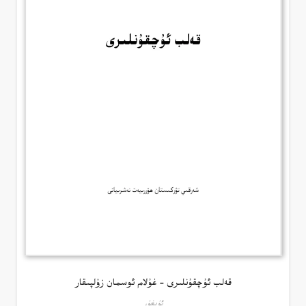
قەلب ئۇچقۇنلىرى – غۇلام ئوسمان زۇلپىقار
ئۇيغۇر