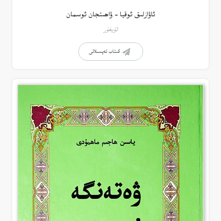
ئاۋازلىق ئوقيا – ۋاھىتجان ئوسمان
ئۇيغۇر
كىتاب تەپسىلاتى