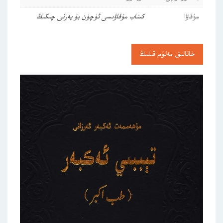
مۇقاۋا
كىتاب مۇقاۋىسى ئۈچۈن بۇ يەرنى چىكىڭ
خاتالىق مەلۇم قىلىڭ