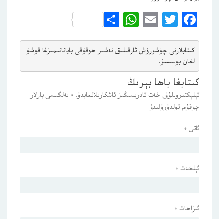
WhatsApp
Share
Email
Twitter
Facebook
كىتابلارنى چۈشۈرۈش ئارقىلىق 
نەشىر ھوقۇقى باياناتى
مىزغا قوشۇ
لغان بولىسىز.
كىتابغا باھا بېرىڭ
ئېلېكتىرونلۇق خەت ئادرېسىڭىز ئاشكارىلانمايدۇ.
*
بەلگىسى بارلار
چوقۇم تولدۇرۇلىدۇ
ئاتى
*
ئېلخەت
*
ئىزاھات
*