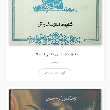
قۇمۇل نەزمىلىرى – ئېلى ئىسمائىل
ئۇيغۇر
كىتاب تەپسىلاتى