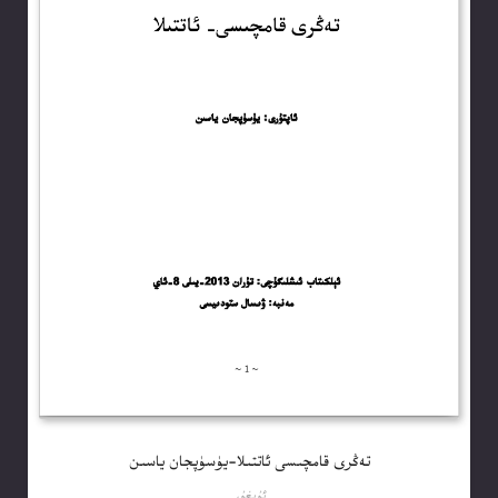
تەڭرى قامچىسى ئاتتىلا-يۈسۈپجان ياسىن
ئۇيغۇر