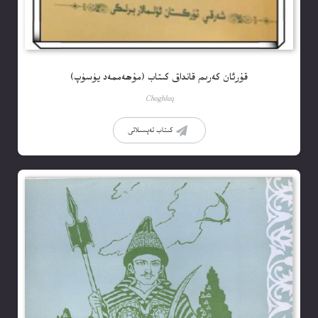
قۇرئان كەرىم قانداق كىتاب (مۇھەممەد يۈسۈپ)
Choghluq
كىتاب تەپسىلاتى