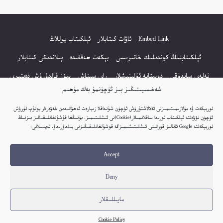
Embed Link
ئاۋات كىتابلار
ئېلكىتاب يوللاڭ
ئېلكىتابنىڭ كۈندىلىك خاتىرىسى
بېكەت ھەققىدە
پىلاندىكى كىتابلار
تەلەي ساندۇقى
دوستانە ئۇلىنىشلار
راي سىناش
سۆز قالدۇرۇش دەپتىرى
شەخسىيىتىڭىز بىز ئۈچۈنمۇ بەك مۇھىم
كۆپ سورالغان سۇئاللار
كىتاب تىزىملىكى
مەخپىيەتلىك باياناتى
توربېكەت ۋە مۇلازىمىتىمىزنى ئەلالاشتۇرۇش ئۈچۈن شۇنداقلا زىيارەت ئەھۋالىدىن خەۋەردار بولۇپ تۇرۇش
نەشىر ھوقۇقى باياناتى
ئۈچۈن نۆۋەتتە ئېلكىتاب تورىدا ساقلانمىلار(Cookie)نى ئىشلىتىمىز. بۇنىڭغا قۇشۇلغانلىقىڭىز بىزنىڭ
توربېكەتتە Google ئانالىز قورالىنى ئىشلىتىشىمىزگە قوشۇلغانلىقىڭىزنى بىلدۈرىدۇ. تەپسىلاتى:
© 2017-2026 تور بېكەتنىڭ بارلىق ھوقۇقى ئېلكىتاب تورى غا مەنسۇپ.
Accept
تور بېكەت ھەققىدە تەكلىپ - پىكىر بولسا، تۆۋەندىكى ئېلخەت ئارقىلىق بېكەت
باشلىقى بىلەن بىۋاستە ئالاقە قىلىڭ: elkitabtori@gmail.com
Deny
ھەر كۈنى يېڭى كىتابلار قوشۇلىۋاتىدۇ...
مايىللىقلار
Cookie Policy