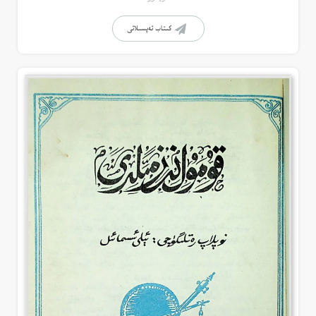
كىتاب تەپسىلاتى