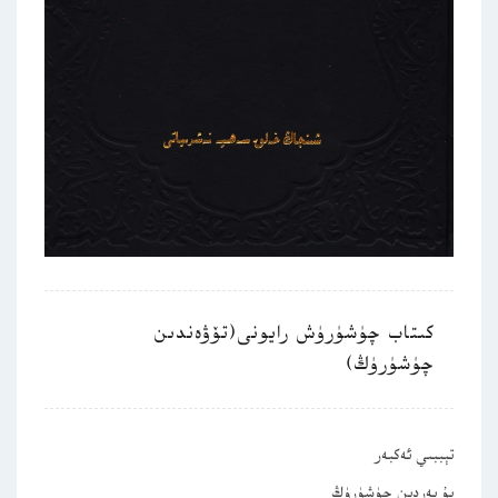
كىتاب چۈشۈرۈش رايونى(تۆۋەندىن
چۈشۈرۈڭ)
تېببىي ئەكبەر
بۇ يەردىن چۈشۈرۈڭ