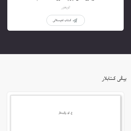
ئۇيغۇر
كىتاب تەپسىلاتى
يېڭى كىتابلار