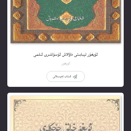
ئۇيغۇر تېبابىتى داۋالاش ئۇسۇللىرى ئىلمى
ئۇيغۇر
كىتاب تەپسىلاتى