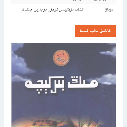
مۇقاۋا
كىتاب مۇقاۋىسى ئۈچۈن بۇ يەرنى چىكىڭ
خاتالىق مەلۇم قىلىڭ