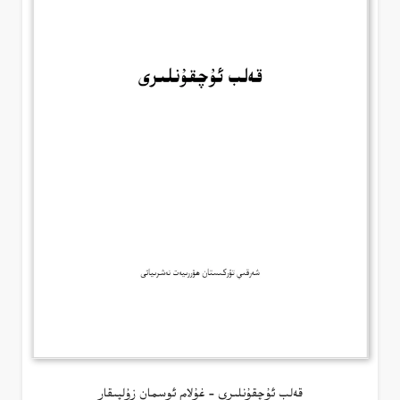
قەلب ئۇچقۇنلىرى – غۇلام ئوسمان زۇلپىقار