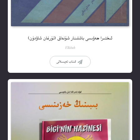
ئىختىرا ھەۋىسى باشلىنار شۇنداق (تۇرغان شاۋدۇن)
Elkitab
كىتاب تەپسىلاتى