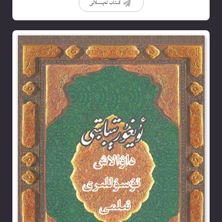
كىتاب تەپسىلاتى