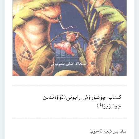
كىتاب چۈشۈرۈش رايونى(تۆۋەندىن
چۈشۈرۈڭ)
مىڭ بىر كېچە (5-توم)