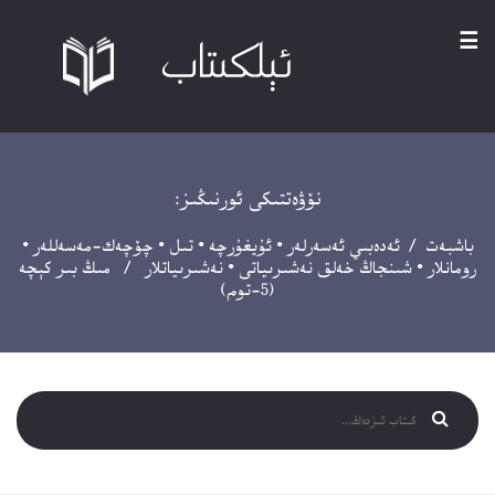
☰
نۆۋەتتىكى ئورنىڭىز:
باشبەت
/
ئەدەبىي ئەسەرلەر
•
ئۇيغۇرچە
•
تىل
•
چۆچەك-مەسەللەر
•
رومانلار
•
شىنجاڭ خەلق نەشىرىياتى
•
نەشىرىياتلار
/ مىڭ بىر كېچە
(5-توم)