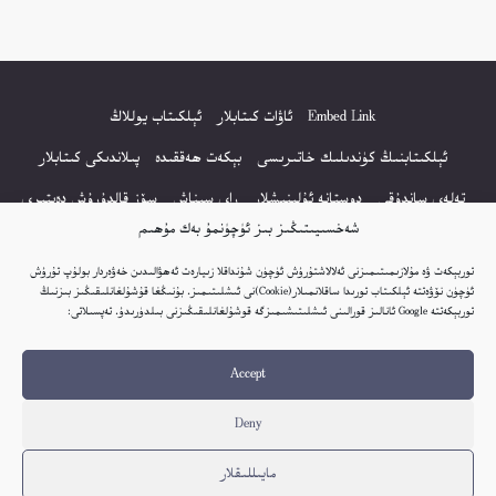
Embed Link
ئاۋات كىتابلار
ئېلكىتاب يوللاڭ
ئېلكىتابنىڭ كۈندىلىك خاتىرىسى
بېكەت ھەققىدە
پىلاندىكى كىتابلار
تەلەي ساندۇقى
دوستانە ئۇلىنىشلار
راي سىناش
سۆز قالدۇرۇش دەپتىرى
شەخسىيىتىڭىز بىز ئۈچۈنمۇ بەك مۇھىم
كۆپ سورالغان سۇئاللار
كىتاب تىزىملىكى
مەخپىيەتلىك باياناتى
توربېكەت ۋە مۇلازىمىتىمىزنى ئەلالاشتۇرۇش ئۈچۈن شۇنداقلا زىيارەت ئەھۋالىدىن خەۋەردار بولۇپ تۇرۇش
نەشىر ھوقۇقى باياناتى
ئۈچۈن نۆۋەتتە ئېلكىتاب تورىدا ساقلانمىلار(Cookie)نى ئىشلىتىمىز. بۇنىڭغا قۇشۇلغانلىقىڭىز بىزنىڭ
توربېكەتتە Google ئانالىز قورالىنى ئىشلىتىشىمىزگە قوشۇلغانلىقىڭىزنى بىلدۈرىدۇ. تەپسىلاتى:
© 2017-2026 تور بېكەتنىڭ بارلىق ھوقۇقى ئېلكىتاب تورى غا مەنسۇپ.
Accept
تور بېكەت ھەققىدە تەكلىپ - پىكىر بولسا، تۆۋەندىكى ئېلخەت ئارقىلىق بېكەت
باشلىقى بىلەن بىۋاستە ئالاقە قىلىڭ: elkitabtori@gmail.com
Deny
ھەر كۈنى يېڭى كىتابلار قوشۇلىۋاتىدۇ...
مايىللىقلار