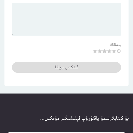
باھالاڭ:
بۇ كىتابلارنىمۇ ياقتۇرۇپ قېلىشىڭىز مۇمكىن...