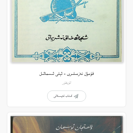
قۇمۇل نەزمىلىرى – ئېلى ئىسمائىل
ئۇيغۇر
كىتاب تەپسىلاتى