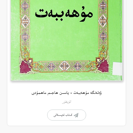
ۋەتەنگە مۇھەببەت – ياسىن ھاجىم ماھمۇدى
ئۇيغۇر
كىتاب تەپسىلاتى