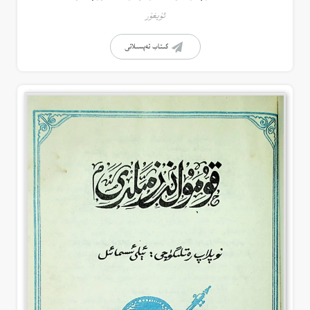
ئۇيغۇر
كىتاب تەپسىلاتى