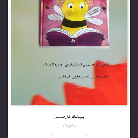
بىبىنىڭ غەزىنىسى
Choghluq