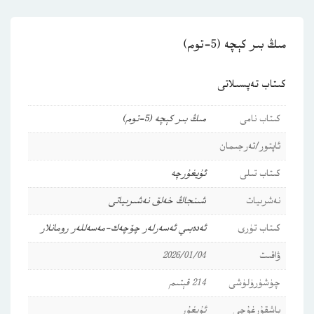
مىڭ بىر كېچە (5-توم)
كىتاب تەپسىلاتى
كىتاب نامى
مىڭ بىر كېچە (5-توم)
ئاپتور/تەرجىمان
كىتاب تىلى
ئۇيغۇرچە
نەشرىيات
شىنجاڭ خەلق نەشىرىياتى
كىتاب تۈرى
ئەدەبىي ئەسەرلەر
چۆچەك-مەسەللەر
رومانلار
ۋاقىت
2026/01/04
چۈشۈرۈلۈشى
214 قېتىم
باشقۇرغۇچى
ئۇيغۇر