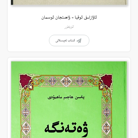
ئاۋازلىق ئوقيا – ۋاھىتجان ئوسمان
ئۇيغۇر
كىتاب تەپسىلاتى