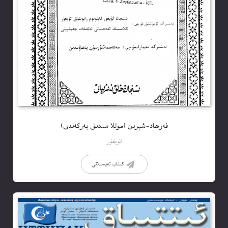
فەرھاد-شېرىن (موللا سىدىق يەركەندى)
ئۇيغۇر
كىتاب تەپسىلاتى