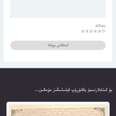
باھالاڭ:
بۇ كىتابلارنىمۇ ياقتۇرۇپ قېلىشىڭىز مۇمكىن...