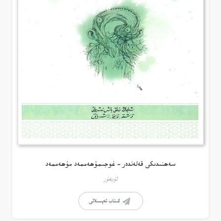
سەھنىدىكى قەلەندەر – غوجىمۇھەممەد مۇھەممەد
ئۇيغۇر
كىتاب تەپسىلاتى