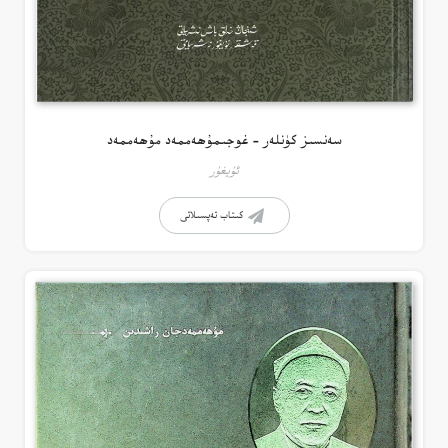
سەنسىز كۈنلەر – غوجىمۇھەممەد مۇھەممەد
ئۇيغۇر
كىتاب تەپسىلاتى