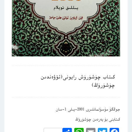
كىتاب چۈشۈرۈش رايونى(تۆۋەندىن
چۈشۈرۈڭ)
جوڭگۇ مۇسۇلمانلىرى 2001-يىلى 1-سان
كىتابنى بۇ يەردىن چۈشۈرۈڭ