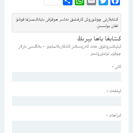
WhatsApp
Share
Email
Twitter
Facebook
كىتابلارنى چۈشۈرۈش ئارقىلىق 
نەشىر ھوقۇقى باياناتى
مىزغا قوشۇ
لغان بولىسىز.
كىتابغا باھا بېرىڭ
ئېلېكتىرونلۇق خەت ئادرېسىڭىز ئاشكارىلانمايدۇ.
*
بەلگىسى بارلار
چوقۇم تولدۇرۇلىدۇ
ئاتى
*
ئېلخەت
*
ئىزاھات
*