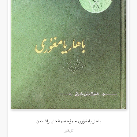
باھار يامغۇرى – مۇھەممەتجان راشىدىن
ئۇيغۇر