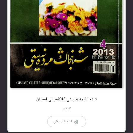
شىنجاڭ مەدەنىيىتى 2013-يىلى 4-سان
ئۇيغۇر
كىتاب تەپسىلاتى