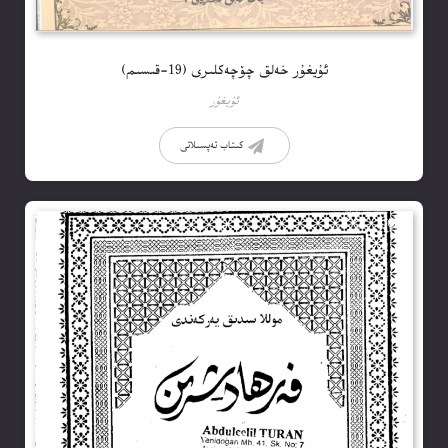
ئۇيغۇر خەلق چۆچەكلىرى (19-قىسىم)
ئۇيغۇر
كىتاب تەپسىلاتى