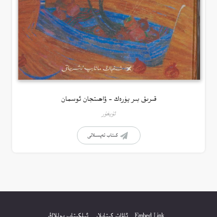
قىرىق بىر يۈرەك – ۋاھىتجان ئوسمان
ئۇيغۇر
كىتاب تەپسىلاتى
Embed Link
ئاۋات كىتابلار
ئېلكىتاب يوللاڭ