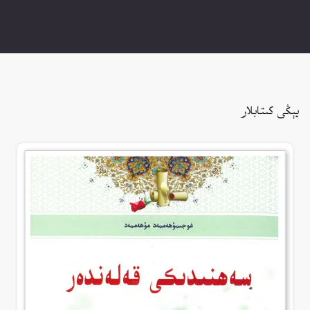
يېڭى كىتابلار