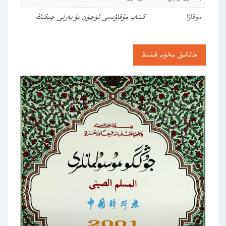
مۇقاۋا
كىتاب مۇقاۋىسى ئۈچۈن بۇ يەرنى چىكىڭ
خاتالىق مەلۇم قىلىڭ