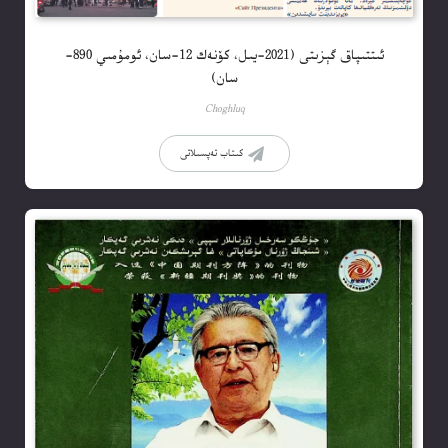
ئىتتىپاق گېزىتى (2021-يىل، كۆنەك 12-سان، ئومۇمىي 890-
سان)
Choghluq
كىتاب تەپسىلاتى