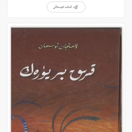
كىتاب تەپسىلاتى