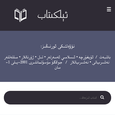
☰
نۆۋەتتىكى ئورنىڭىز:
باشبەت
/
ئۇيغۇرچە
•
ئىسلامىي ئەسەرلەر
•
تىل
•
ژۇرناللار
•
مىللەتلەر
نەشىرىياتى
•
نەشىرىياتلار
/ جوڭگۇ مۇسۇلمانلىرى 2001-يىلى 1-
سان