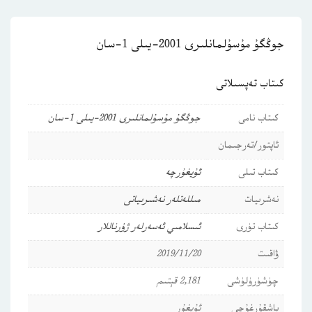
جوڭگۇ مۇسۇلمانلىرى 2001-يىلى 1-سان
كىتاب تەپسىلاتى
كىتاب نامى
جوڭگۇ مۇسۇلمانلىرى 2001-يىلى 1-سان
ئاپتور/تەرجىمان
كىتاب تىلى
ئۇيغۇرچە
نەشرىيات
مىللەتلەر نەشىرىياتى
كىتاب تۈرى
ئىسلامىي ئەسەرلەر
ژۇرناللار
ۋاقىت
2019/11/20
چۈشۈرۈلۈشى
2,181 قېتىم
باشقۇرغۇچى
ئۇيغۇر