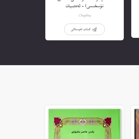
نۇسخىسى) – ئەدەبىيات
Choghluq
كىتاب تەپسىلاتى