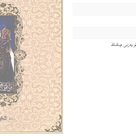
ۇ يەرنى چىكىڭ