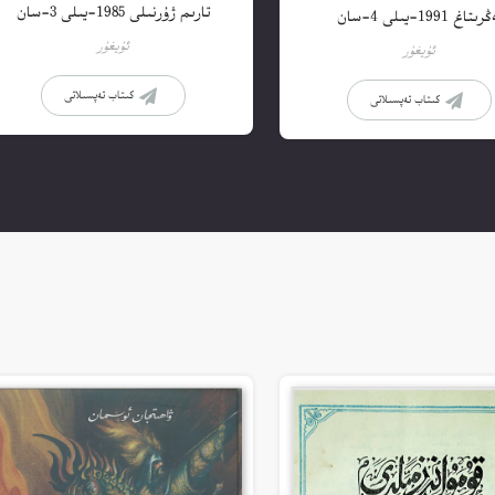
تارىم ژۇرنىلى 1985-يىلى 3-سان
ىتاغ 1991-يىلى 4-سان
ئۇيغۇر
ئۇيغۇر
كىتاب تەپسىلاتى
كىتاب تەپسىلاتى