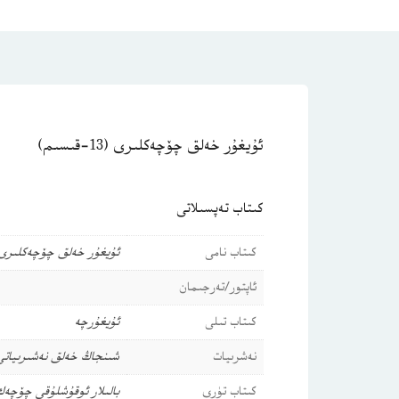
ئۇيغۇر خەلق چۆچەكلىرى (13-قىسىم)
كىتاب تەپسىلاتى
كىتاب نامى
ئۇيغۇر خەلق چۆچەكلىرى (13-قىسى
ئاپتور/تەرجىمان
كىتاب تىلى
ئۇيغۇرچە
نەشرىيات
شىنجاڭ خەلق نەشىرىياتى
كىتاب تۈرى
بالىلار ئوقۇشلۇقى
چۆچەك-