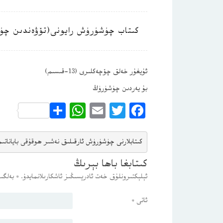
كىتاب چۈشۈرۈش رايونى(تۆۋەندىن چۈ
ئۇيغۇر خەلق چۆچەكلىرى (13-قىسىم)
بۇ يەردىن چۈشۈرۈڭ
WhatsApp
Share
Email
Twitter
Facebook
كىتابلارنى چۈشۈرۈش ئارقىلىق 
نەشىر ھوقۇقى باياناتى
م
كىتابغا باھا بېرىڭ
ئېلېكتىرونلۇق خەت ئادرېسىڭىز ئاشكارىلانمايدۇ.
*
بەلگىس
ئاتى
*