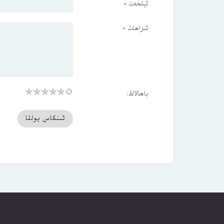
ئېلخەت
*
ئىزاھات
*
باھالاڭ: