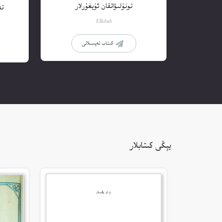
تونۇلىۋاتقان ئۇيغۇرلار
تەڭر
Elkitab
كىتاب تەپسىلاتى
يېڭى كىتابلار