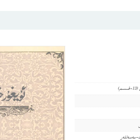
م)
مەسەللەر