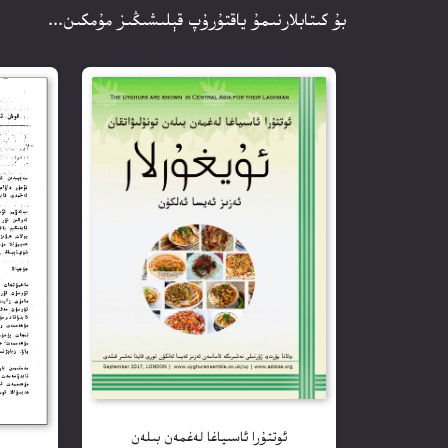
بۇ كىتابلارنىمۇ ياقتۇرۇپ قېلىشىڭىز مۇمكىن...
ئوتتۇرا ئاسىياغا لەغمەن بىلەن