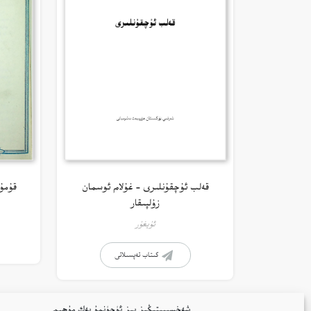
قەلب ئۇچقۇنلىرى – غۇلام ئوسمان
قۇمۇ
زۇلپىقار
ئۇيغۇر
كىتاب تەپسىلاتى
شەخسىيىتىڭىز بىز ئۈچۈنمۇ بەك مۇھىم