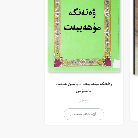
ۋەتەنگە مۇھەببەت – ياسىن ھاجىم
ماھمۇدى
ئۇيغۇر
كىتاب تەپسىلاتى