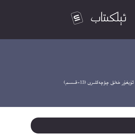
غۇر خەلق چۆچەكلىرى (13-قىسىم)