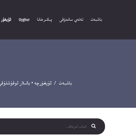
باشبەت
تەلەي ساندۇقى
پىكىرخانا
باشبەت
/
ئۇيغۇرچە
•
بالىلار ئوقۇشلۇقى