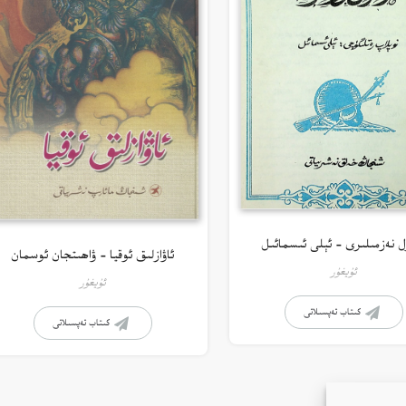
ل نەزمىلىرى – ئېلى ئىسمائىل
ئاۋازلىق ئوقيا – ۋاھىتجان ئوسمان
ئۇيغۇر
ئۇيغۇر
كىتاب تەپسىلاتى
كىتاب تەپسىلاتى