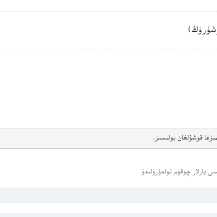
شۈرۈڭ)
ىزغا قوشۇلغان بولىسىز.
ى بارلار چوقۇم تولدۇرۇلىدۇ