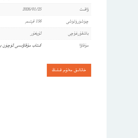
ۋاقىت
2026/01/25
چۈشۈرۈلۈشى
156 قېتىم
باشقۇرغۇچى
ئۇيغۇر
مۇقاۋا
كىتاب مۇقاۋىسى ئۈچۈن ب
خاتالىق مەلۇم قىلىڭ