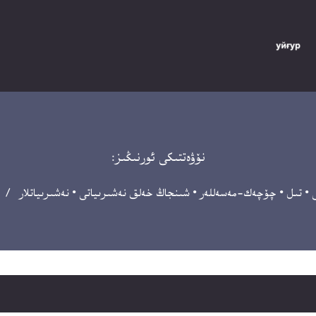
نۆۋەتتىكى ئورنىڭىز:
•
تىل
•
چۆچەك-مەسەللەر
•
شىنجاڭ خەلق نەشىرىياتى
•
نەشىرىياتلار
/ ئۇي