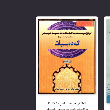
ئوتتۇرا دەرىجىلىك پىداگوگىكا
مەكتەپلىرىنىڭ دەرسلىكى (سىناق