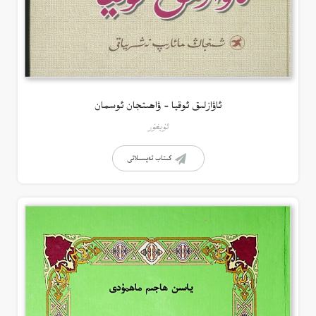
ئاۋازلىق ئوقيا – ۋاھىتجان ئوسمان
ئۇيغۇر
كىتاب تەپسىلاتى