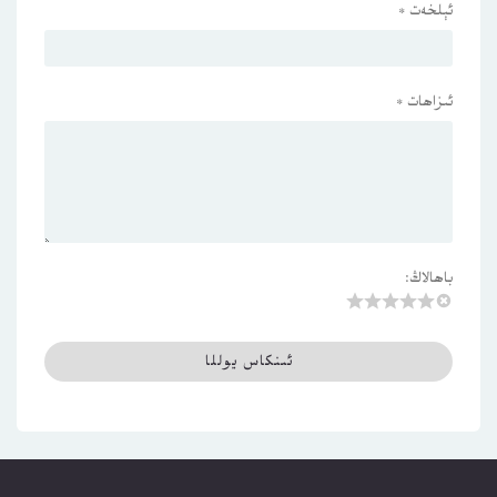
ئېلخەت
*
ئىزاھات
*
باھالاڭ: