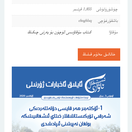
چۈشۈرۈلۈشى
1,855 قېتىم
باشقۇرغۇچى
choghluq
مۇقاۋا
كىتاب مۇقاۋىسى ئۈچۈن بۇ يەرنى چىكىڭ
خاتالىق مەلۇم قىلىڭ