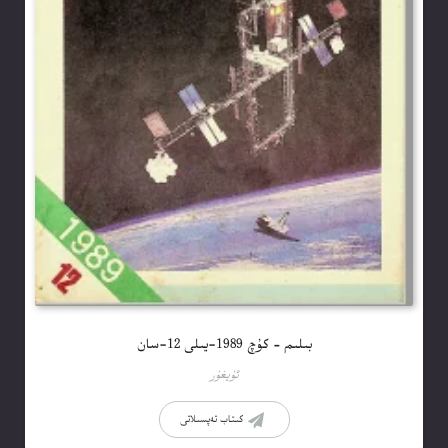
بىلىم – كۇچ 1989-يىلى 12-سان
ئۇيغۇر
كىتاب تەپسىلاتى