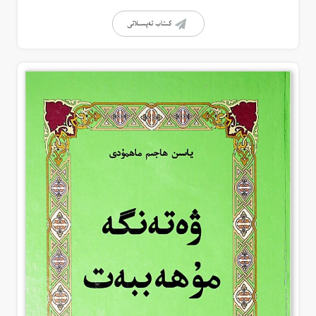
كىتاب تەپسىلاتى