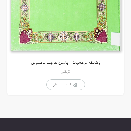
ۋەتەنگە مۇھەببەت – ياسىن ھاجىم ماھمۇدى
ئۇيغۇر
كىتاب تەپسىلاتى