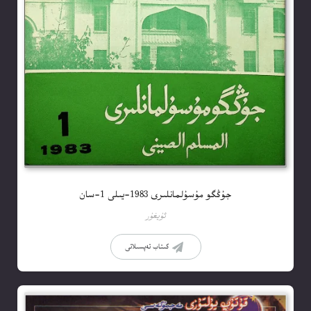
جۇڭگو مۇسۇلمانلىرى 1983-يىلى 1-سان
ئۇيغۇر
كىتاب تەپسىلاتى