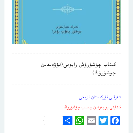
كىتاب چۈشۈرۈش رايونى(تۆۋەندىن
چۈشۈرۈڭ)
شەرقىي تۈركىستان تارىخى
كىتابنى بۇ يەردىن بېسىپ چۈشۈرۈڭ
WhatsApp
Share
Email
Twitter
Facebook