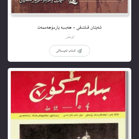
شەيتان قىلتىقى – ھەبىبە يارمۇھەممەت
ئۇيغۇر
كىتاب تەپسىلاتى