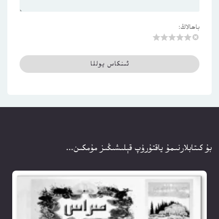
باھالاڭ:
بۇ كىتابلارنىمۇ ياقتۇرۇپ قېلىشىڭىز مۇمكىن...