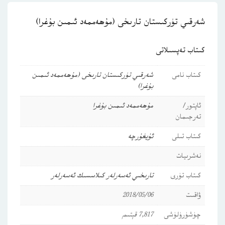
شەرقىي تۈركىستان تارىخى (مۇھەممەد ئىمىن بۇغرا)
كىتاب تەپسىلاتى
كىتاب نامى
شەرقىي تۈركىستان تارىخى (مۇھەممەد ئىمىن
بۇغرا)
ئاپتور/
مۇھەممەد ئىمىن بۇغرا
تەرجىمان
كىتاب تىلى
ئۇيغۇرچە
نەشرىيات
كىتاب تۈرى
تارىخىي ئەسەرلەر
كىلاسسىك ئەسەرلەر
ۋاقىت
2018/05/06
چۈشۈرۈلۈشى
7,817 قېتىم