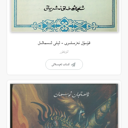
قۇمۇل نەزمىلىرى – ئېلى ئىسمائىل
ئۇيغۇر
كىتاب تەپسىلاتى