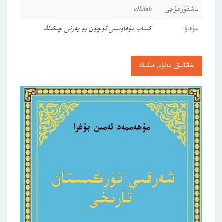
باشقۇرغۇچى
elkitab
مۇقاۋا
كىتاب مۇقاۋىسى ئۈچۈن بۇ يەرنى چىكىڭ
خاتالىق مەلۇم قىلىڭ