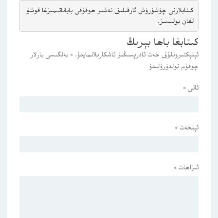
كىتابلارنى چۈشۈرۈش ئارقىلىق 
نەشىر ھوقۇقى باياناتى
مىزغا قوشۇ
لغان بولىسىز.
كىتابغا باھا بېرىڭ
ئېلېكتىرونلۇق خەت ئادرېسىڭىز ئاشكارىلانمايدۇ.
*
بەلگىسى بارلار
چوقۇم تولدۇرۇلىدۇ
ئاتى
*
ئېلخەت
*
ئىزاھات
*