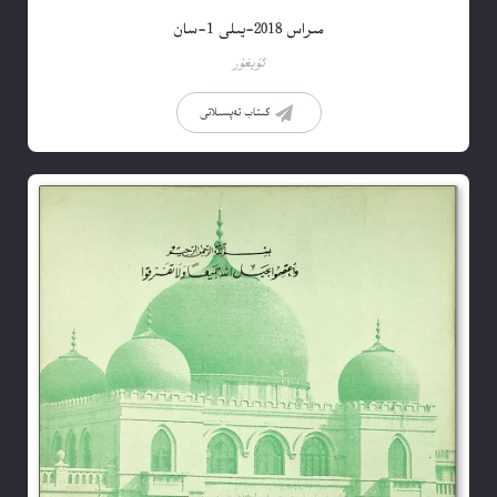
مىراس 2018-يىلى 1-سان
ئۇيغۇر
كىتاب تەپسىلاتى