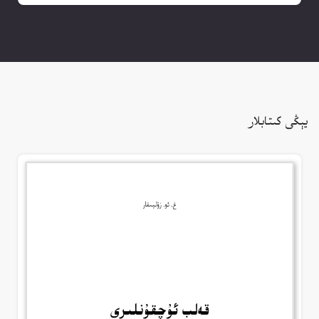
يېڭى كىتابلار