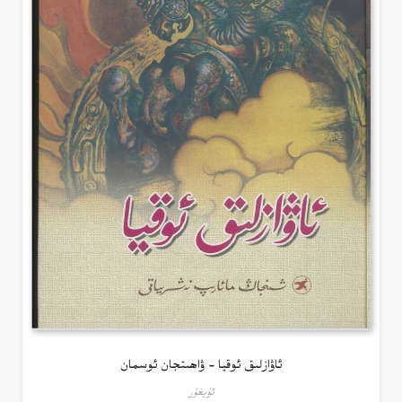
ئاۋازلىق ئوقيا – ۋاھىتجان ئوسمان
ئۇيغۇر