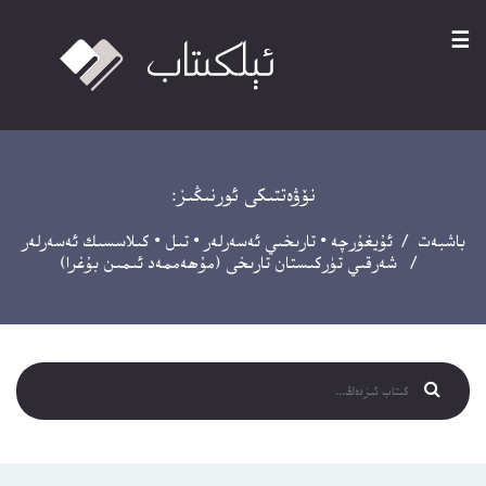
☰
نۆۋەتتىكى ئورنىڭىز:
باشبەت
/
ئۇيغۇرچە
•
تارىخىي ئەسەرلەر
•
تىل
•
كىلاسسىك ئەسەرلەر
/ شەرقىي تۈركىستان تارىخى (مۇھەممەد ئىمىن بۇغرا)