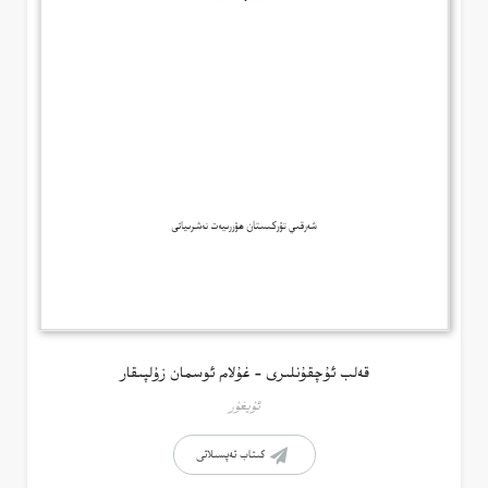
قەلب ئۇچقۇنلىرى – غۇلام ئوسمان زۇلپىقار
ئۇيغۇر
كىتاب تەپسىلاتى