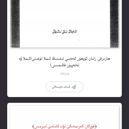
ھازىرقى زامان ئۇيغۇر ئەدەبىي تىلىنىڭ ئىملا لۇغىتى(ئىملا ۋە
تەلەپپۇز قائىدىسى)
Elkitab
كىتاب تەپسىلاتى