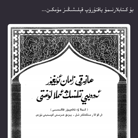
بۇ كىتابلارنىمۇ ياقتۇرۇپ قېلىشىڭىز مۇمكىن...