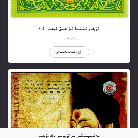
ئۇيغۇر تىلىنىڭ ئىزاھلىق لۇغىتى (4)
ئۇيغۇر
كىتاب تەپسىلاتى
شەخسىيىتىڭىز بىز ئۈچۈنمۇ بەك مۇھىم