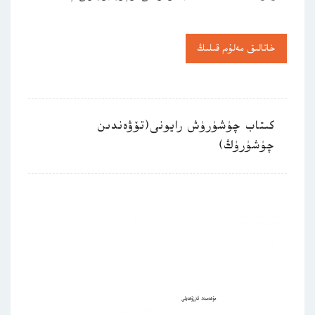
خاتالىق مەلۇم قىلىڭ
كىتاب چۈشۈرۈش رايونى(تۆۋەندىن
چۈشۈرۈڭ)