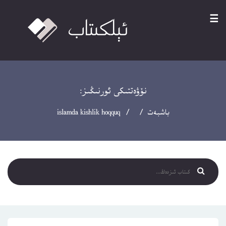
☰
نۆۋەتتىكى ئورنىڭىز:
باشبەت
/ / islamda kishlik hoqquq