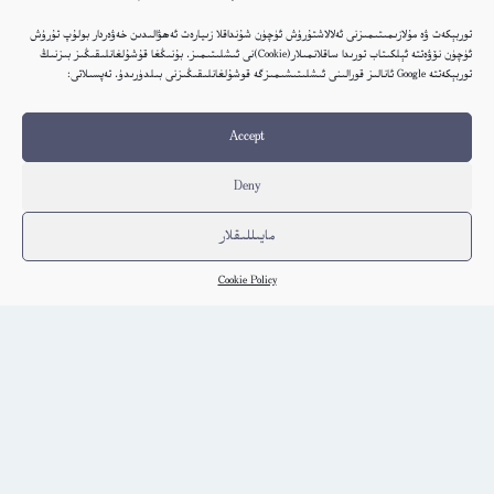
توربېكەت ۋە مۇلازىمىتىمىزنى ئەلالاشتۇرۇش ئۈچۈن شۇنداقلا زىيارەت ئەھۋالىدىن خەۋەردار بولۇپ تۇرۇش
ئۈچۈن نۆۋەتتە ئېلكىتاب تورىدا ساقلانمىلار(Cookie)نى ئىشلىتىمىز. بۇنىڭغا قۇشۇلغانلىقىڭىز بىزنىڭ
توربېكەتتە Google ئانالىز قورالىنى ئىشلىتىشىمىزگە قوشۇلغانلىقىڭىزنى بىلدۈرىدۇ. تەپسىلاتى:
Accept
Deny
مايىللىقلار
Cookie Policy
شىنجاڭ مەدەنىيىتى 2011-يىلى 2-سان
ئۇيغۇر
كىتاب تەپسىلاتى