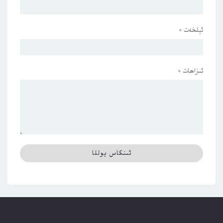
ئېلخەت
*
ئىزاھات
*