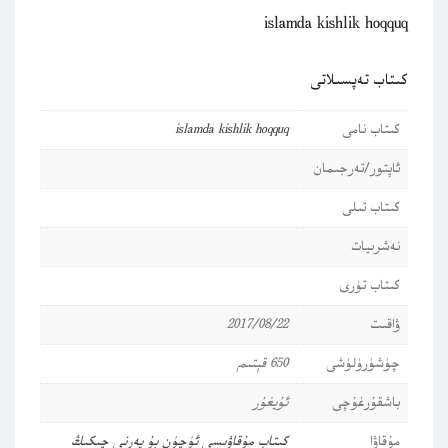
islamda kishlik hoqquq
كىتاب تەپسىلاتى
كىتاب نامى
islamda kishlik hoqquq
ئاپتور/تەرجىمان
كىتاب تىلى
نەشرىيات
كىتاب تۈرى
ۋاقىت
2017/08/22
چۈشۈرۈلۈشى
650 قېتىم
باشقۇرغۇچى
ئۇيغۇر
مۇقاۋا
كىتاب مۇقاۋىسى ئۈچۈن بۇ يەرنى چىكىڭ