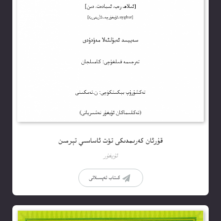
قۇرئان كەرىمدىكى تۆت ئاساسىي تېرمىن
ئۇيغۇر
كىتاب تەپسىلاتى