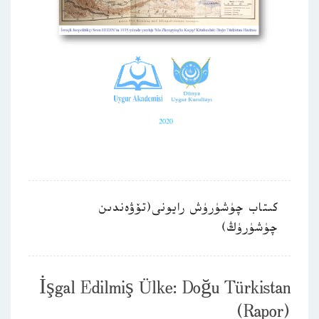
كىتاب چۈشۈرۈش رايونى(تۆۋەندىن
چۈشۈرۈڭ)
İşgal Edilmiş Ülke: Doğu Türkistan
(Rapor)