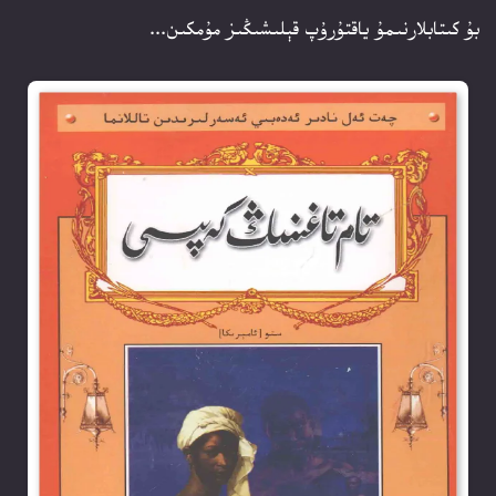
بۇ كىتابلارنىمۇ ياقتۇرۇپ قېلىشىڭىز مۇمكىن...