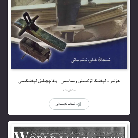
ھۈنەر – تېخنىكا ئۆگىنىش رىسالىسى -ياغاچچىلىق تېخنىكىسى
Choghluq
كىتاب تەپسىلاتى