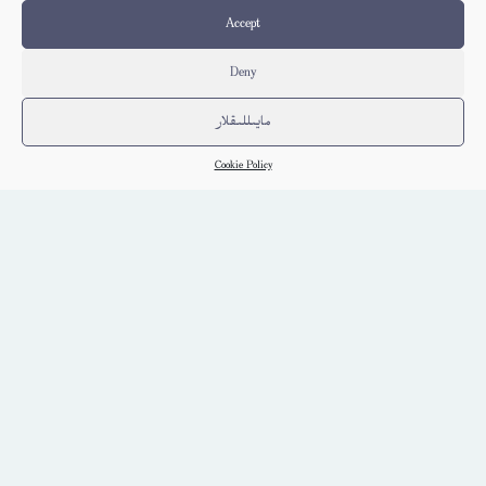
Accept
Deny
مايىللىقلار
Cookie Policy
قۇمۇل نەزمىلىرى – ئېلى ئىسمائىل
ئۇيغۇر
كىتاب تەپسىلاتى