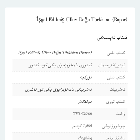
İşgal Edilmiş Ülke: Doğu Türkistan (Rapor)
كىتاب تەپسىلاتى
كىتاب نامى
İşgal Edilmiş Ülke: Doğu Türkistan (Rapor)
ئاپتور/تەرجىمان
ئاپتورى نامەلۇم/يوق ياكى كۆپ ئاپتور
كىتاب تىلى
تۈركچە
نەشرىيات
نەشرىياتى نامەلۇم/يوق ياكى تور نەشرى
كىتاب تۈرى
دوكلاتلار
ۋاقىت
2021/03/06
چۈشۈرۈلۈشى
1,695 قېتىم
باشقۇرغۇچى
choghluq