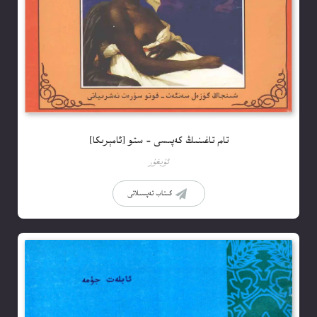
تام تاغىنىڭ كەپىسى – ستو [ئامېرىكا]
ئۇيغۇر
كىتاب تەپسىلاتى