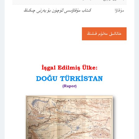
مۇقاۋا
كىتاب مۇقاۋىسى ئۈچۈن بۇ يەرنى چىكىڭ
خاتالىق مەلۇم قىلىڭ