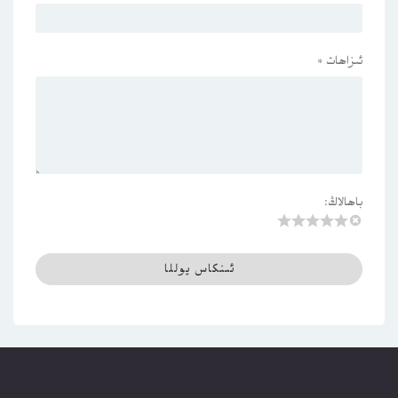
ئىزاھات
*
باھالاڭ: