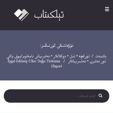
☰
نۆۋەتتىكى ئورنىڭىز:
باشبەت
/
تۈركچە
•
تىل
•
دوكلاتلار
•
نەشرىياتى نامەلۇم/يوق ياكى
تور نەشرى
•
نەشىرىياتلار
/ İşgal Edilmiş Ülke: Doğu Türkistan
(Rapor)