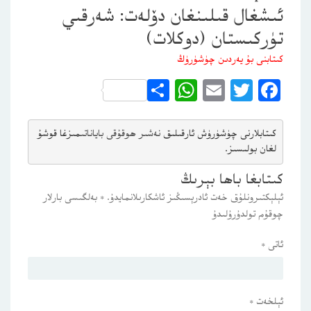
ئىشغال قىلىنغان دۆلەت: شەرقىي
تۈركىستان (دوكلات)
كىتابنى بۇ يەردىن چۈشۈرۈڭ
WhatsApp
Share
Email
Twitter
Facebook
كىتابلارنى چۈشۈرۈش ئارقىلىق 
نەشىر ھوقۇقى باياناتى
مىزغا قوشۇ
لغان بولىسىز.
كىتابغا باھا بېرىڭ
ئېلېكتىرونلۇق خەت ئادرېسىڭىز ئاشكارىلانمايدۇ.
*
بەلگىسى بارلار
چوقۇم تولدۇرۇلىدۇ
ئاتى
*
ئېلخەت
*