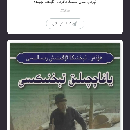
تېرىم، سەن مېنىڭ باغرىم (ئابلەت جۈمە)
Elkitab
كىتاب تەپسىلاتى