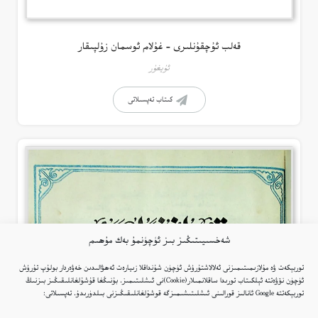
قەلب ئۇچقۇنلىرى – غۇلام ئوسمان زۇلپىقار
ئۇيغۇر
كىتاب تەپسىلاتى
شەخسىيىتىڭىز بىز ئۈچۈنمۇ بەك مۇھىم
توربېكەت ۋە مۇلازىمىتىمىزنى ئەلالاشتۇرۇش ئۈچۈن شۇنداقلا زىيارەت ئەھۋالىدىن خەۋەردار بولۇپ تۇرۇش
ئۈچۈن نۆۋەتتە ئېلكىتاب تورىدا ساقلانمىلار(Cookie)نى ئىشلىتىمىز. بۇنىڭغا قۇشۇلغانلىقىڭىز بىزنىڭ
توربېكەتتە Google ئانالىز قورالىنى ئىشلىتىشىمىزگە قوشۇلغانلىقىڭىزنى بىلدۈرىدۇ. تەپسىلاتى: