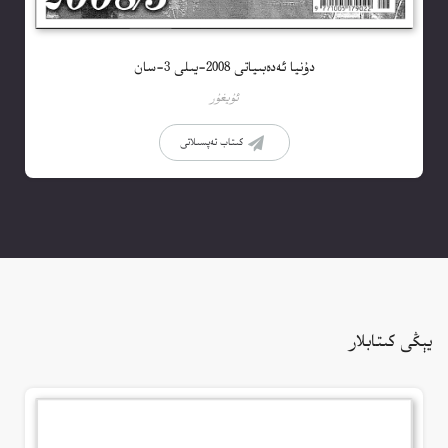
دۇنيا ئەدەبىياتى 2008-يىلى 3-سان
ئۇيغۇر
كىتاب تەپسىلاتى
يېڭى كىتابلار