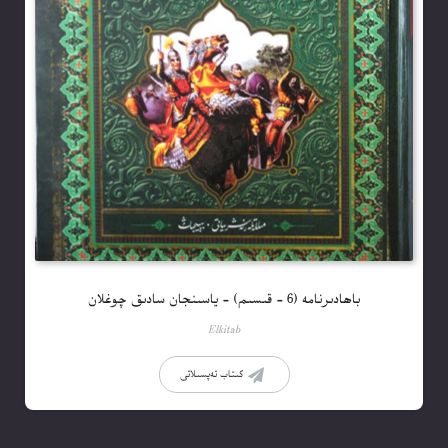
باھادىرنامە (6 – قىسىم) – ياسىنجان سادىق چوغلان
Elkitab
كىتاب تەپسىلاتى