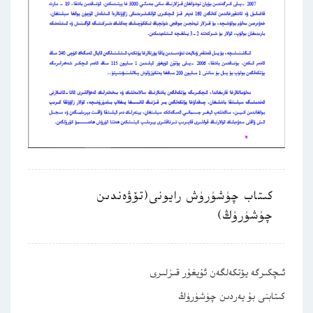
كىتاب چۈشۈرۈش رايونى(تۆۋەندىن
چۈشۈرۈڭ)
ئىچكىرگە يۆتكەلگەن ئۇيغۇر قىزلىرى
كىتابنى بۇ يەردىن چۈشۈرۈڭ