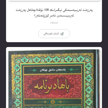
پەرزەنت تەربىيەسىدىكى نېگىزلىك 100 نۇقتا(چەتئەل پەرزەنت
تەربىيىسىدىن نادىر ئۈزۈندىلەر)
Elkitab
كىتاب تەپسىلاتى