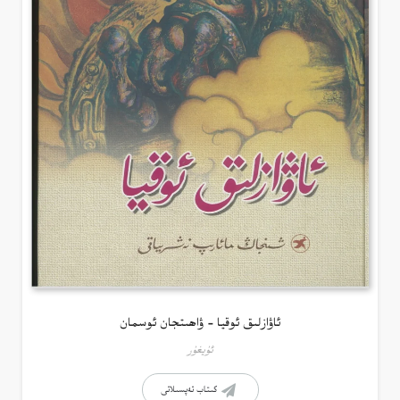
ئاۋازلىق ئوقيا – ۋاھىتجان ئوسمان
ئۇيغۇر
كىتاب تەپسىلاتى