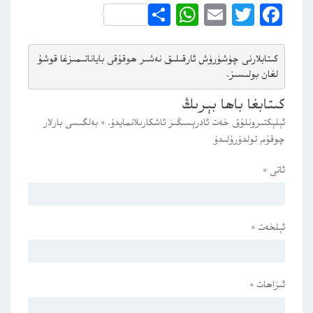
WhatsApp
Share
Email
Twitter
Facebook
كىتابلارنى چۈشۈرۈش ئارقىلىق 
نەشىر ھوقۇقى باياناتى
مىزغا قوشۇ
لغان بولىسىز.
كىتابغا باھا بېرىڭ
ئېلېكتىرونلۇق خەت ئادرېسىڭىز ئاشكارىلانمايدۇ.
*
بەلگىسى بارلار
چوقۇم تولدۇرۇلىدۇ
ئاتى
*
ئېلخەت
*
ئىزاھات
*