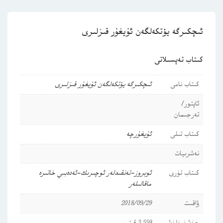
ئىچكىرگە يۆتكەلگەن ئۇيغۇر قىزلىرى
كىتاب تەپسىلاتى
كىتاب نامى
ئىچكىرگە يۆتكەلگەن ئۇيغۇر قىزلىرى
ئاپتور/
تەرجىمان
كىتاب تىلى
ئۇيغۇرچە
نەشرىيات
كىتاب تۈرى
ئوبروز-تەنقىدلەر
ئوچىرىك-ئەدەبىي خاتىرە
ماقالىلەر
ۋاقىت
2018/09/29