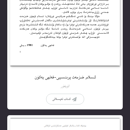
ئىسلام خىزمەت پرىنسىپى-فەتھى يەكۈن
ئۇيغۇر
كىتاب تەپسىلاتى