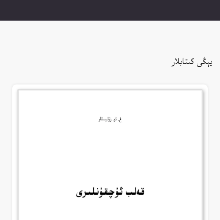
يېڭى كىتابلار