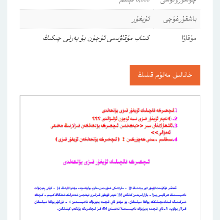
چۈشۈرۈلۈشى
3,559 قېتىم
باشقۇرغۇچى
ئۇيغۇر
مۇقاۋا
كىتاب مۇقاۋىسى ئۈچۈن بۇ يەرنى چىكىڭ
خاتالىق مەلۇم قىلىڭ