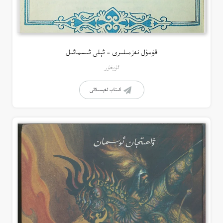
قۇمۇل نەزمىلىرى – ئېلى ئىسمائىل
ئۇيغۇر
كىتاب تەپسىلاتى