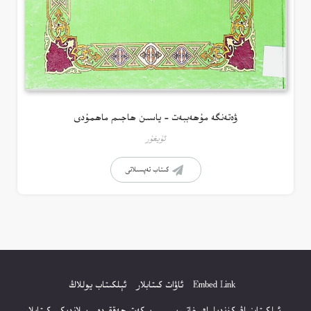
ۋەتەنگە مۇھەببەت – ياسىن ھاجىم ماھمۇدى
ئۇيغۇر
كىتاب تەپسىلاتى
Embed Link
ئاۋات كىتابلار
ئېلكىتاب يوللاڭ
ئېلكىتابنىڭ كۈندىلىك خاتىرىسى
بېكەت ھەققىدە
پىلاندىكى كىتابلار