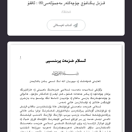
قىزىل يىڭناغۇچ چۆچەكلەر مەجمۇئەسى(6) : ئاققۇ
Elkitab
كىتاب تەپسىلاتى