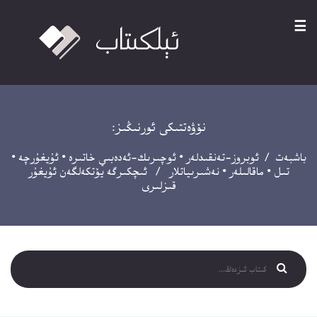
☰
نۆۋەتتىكى ئورنىڭىز:
باشبەت
/
ئوبروز-تەنقىدلەر
•
ئوچىرىك-ئەدەبىي خاتىرە
•
ئۇيغۇرچە
•
تىل
•
ماقالىلەر
•
نەشىرىياتلار
/ ئىچكىرگە يۆتكەلگەن ئۇيغۇر
قىزلىرى