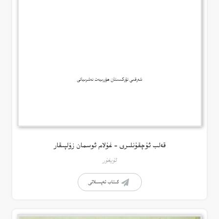
قەلب ئۇچقۇنلىرى – غۇلام ئوسمان زۇلپىقار
ئۇيغۇر
كىتاب تەپسىلاتى