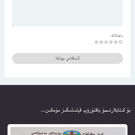
باھالاڭ:
بۇ كىتابلارنىمۇ ياقتۇرۇپ قېلىشىڭىز مۇمكىن...