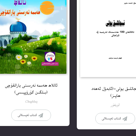
ئاللاھ ھەممە نەرسىنى ياراتقۇچى
جاتلىق يولى-(ئابدۇل ئەھەد
(بىلگىن گۇرۇپپىسى)
ھاپىز)
Choghluq
ئۇيغۇر
كىتاب تەپسىلاتى
كىتاب تەپسىلاتى