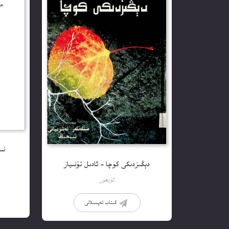
نى
دېڭىزدىكى كوچا – ئادىل تۇنىياز
ئۇيغۇر
كىتاب تەپسىلاتى