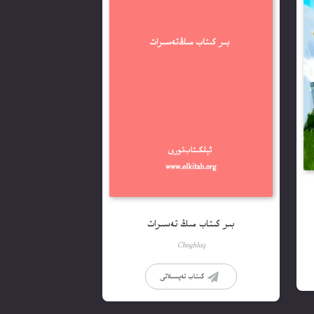
بىر كىتاب مىڭ تەسىرات
Choghluq
كىتاب تەپسىلاتى