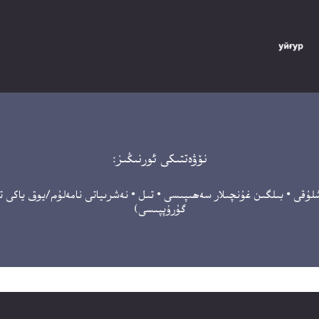
نۆۋەتتىكى ئورنىڭىز:
شلۇقى
•
بىلگىن غۇنچىلار سەھىپىسى
•
تىل
•
نەشرىياتى نامەلۇم/يوق ياكى 
گۇرۇپپىسى)