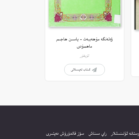
ۋەتەنگە مۇھەببەت – ياسىن ھاجىم
ماھمۇدى
ئۇيغۇر
كىتاب تەپسىلاتى
ستانە ئۇلىنىشلار
راي سىناش
سۆز قالدۇرۇش دەپتىرى