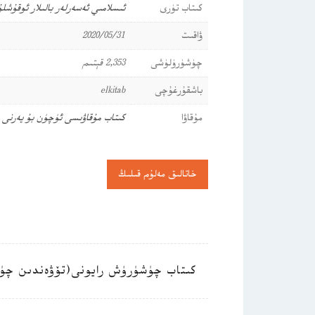
كىتاب تۈرى
ئىسلامىي ئەسەرلەر
بالىلار ئوقۇشل
ۋاقىت
2020/05/31
چۈشۈرۈلۈشى
2,353 قېتىم
باشقۇرغۇچى
elkitab
مۇقاۋا
كىتاب مۇقاۋىسى ئۈچۈن بۇ يەرنى
خاتالىق مەلۇم قىلىڭ
كىتاب چۈشۈرۈش رايونى(تۆۋەندىن چۈ