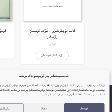
قەلب ئۇچقۇنلىرى – غۇلام ئوسمان
قۇمۇ
زۇلپىقار
ئۇيغۇر
كىتاب تەپسىلاتى
شەخسىيىتىڭىز بىز ئۈچۈنمۇ بەك مۇھىم
توربېكەت ۋە مۇلازىمىتىمىزنى ئەلالاشتۇرۇش ئۈچۈن شۇنداقلا زىيارەت ئەھۋالىدىن خەۋەردار بولۇپ تۇرۇش ئۈچۈ
ئېلكىتاب تورىدا ساقلانمىل
ئىشلىتىشىمىزگە قوشۇلغانلىقىڭىزنى بىلدۈرىدۇ. تەپسىلاتى:
Embed Link
ئاۋات كىتابلار
ئېلكىتاب يوللاڭ
ئېلكىتا
Accept
Deny
مايىللىقل