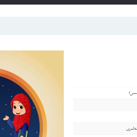
ىسى)
نەشرى