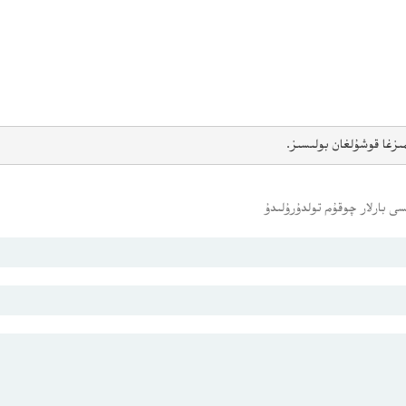
ىزغا قوشۇلغان بولىسىز.
ى بارلار چوقۇم تولدۇرۇلىدۇ