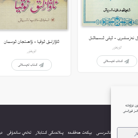
ل نەزمىلىرى – ئېلى ئىسمائىل
ئاۋازلىق ئوقيا – ۋاھىتجان ئوسمان
ئۇيغۇر
ئۇيغۇر
كىتاب تەپسىلاتى
كىتاب تەپسىلاتى
ن نۆۋەتتە
ار(Cookie)نى ئىشلىتىمىز. بۇنىڭغا قۇشۇلغانلىقىڭىز بىزنىڭ توربېكەتتە Google ئانالىز قورالىنى
بنىڭ كۈندىلىك خاتىرىسى
بېكەت ھەققىدە
پىلاندىكى كىتابلار
تەلەي ساندۇقى
دو
ار