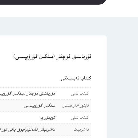
قۇربانلىق قوچقار (بىلگىن گۇرۇپپىسى)
كىتاب تەپسىلاتى
كىتاب نامى
قۇربانلىق قوچقار (بىلگىن گۇرۇپپ
ئاپتور/تەرجىمان
بىلگىن گۇرۇپپىسى
كىتاب تىلى
ئۇيغۇرچە
نەشرىيات
نەشرىياتى نامەلۇم/يوق ياكى تور 