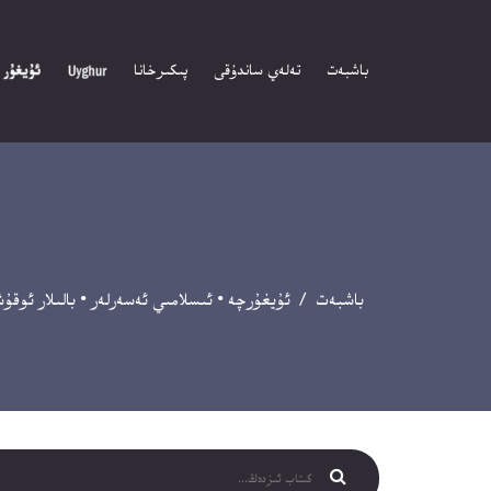
باشبەت
تەلەي ساندۇقى
پىكىرخانا
باشبەت
/
ئۇيغۇرچە
•
ئىسلامىي ئەسەرلەر
•
بالىلار ئوقۇ