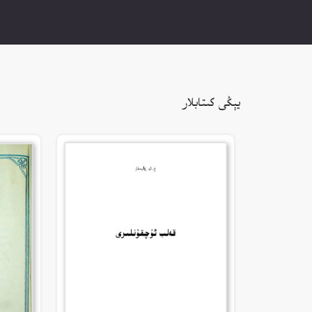
يېڭى كىتابلار