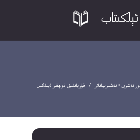
تور نەشرى
•
نەشىرىياتلار
/ قۇربانلىق قوچقار (بىلگىن