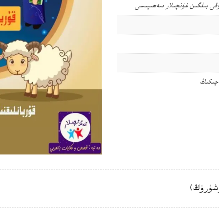
ۇقى
بىلگىن غۇنچىلار سەھىپىسى
 چىكىڭ
شۈرۈڭ)