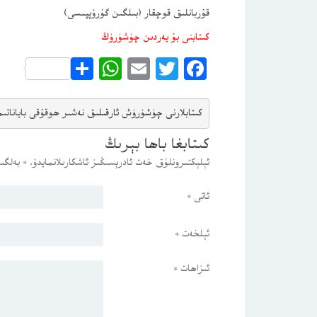
قۇربانلىق قوچقار (بىلگىن گۇرۇپپىسى)
كىتابنى بۇ يەردىن چۈشۈرۈڭ
WhatsApp
Share
Email
Twitter
Facebook
كىتابلارنى چۈشۈرۈش ئارقىلىق 
نەشىر ھوقۇقى باياناتى
م
كىتابغا باھا بېرىڭ
ئېلېكتىرونلۇق خەت ئادرېسىڭىز ئاشكارىلانمايدۇ.
*
بەلگىس
ئاتى
*
ئېلخەت
*
ئىزاھات
*