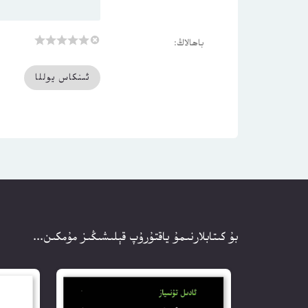
باھالاڭ:
بۇ كىتابلارنىمۇ ياقتۇرۇپ قېلىشىڭىز مۇمكىن...