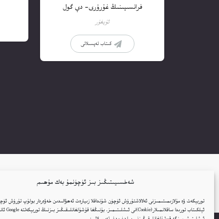
فرانسىيىنىڭ غۇرۇرى- دې گول
ئۇيغۇر
كىتاب تەپسىلاتى
شەخسىيىتىڭىز بىز ئۈچۈنمۇ بەك مۇھىم
توربېكەت ۋە مۇلازىمىتىمىزنى ئەلالاشتۇرۇش ئۈچۈن شۇنداقلا زىيارەت ئەھۋالىدىن خەۋەردار بولۇپ تۇرۇش ئۈچۈ
ئېلكىتاب تورىدا ساقلانمىل
ئىشلىتىشىمىزگە قوشۇلغانلىقىڭىزنى بىلدۈرىدۇ. تەپسىلاتى: