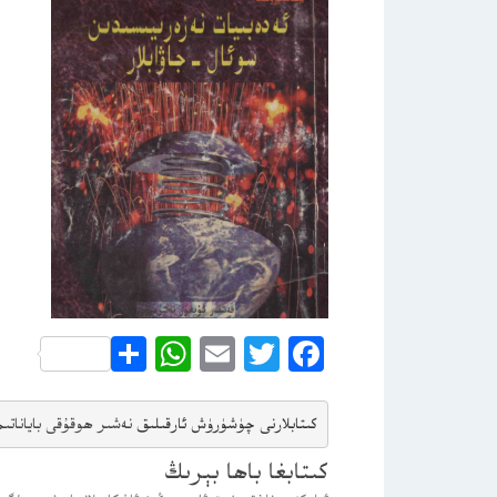
WhatsApp
Share
Email
Twitter
Facebook
كىتابلارنى چۈشۈرۈش ئارقىلىق 
نەشىر ھوقۇقى باياناتى
م
كىتابغا باھا بېرىڭ