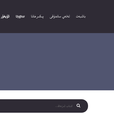
باشبەت
تەلەي ساندۇقى
پىكىرخانا