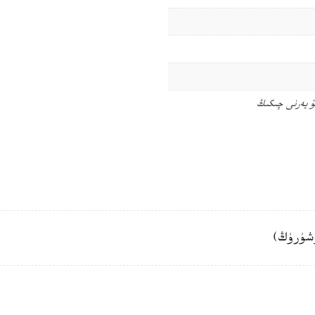
ۇ يەرنى چىكىڭ
شۈرۈڭ)