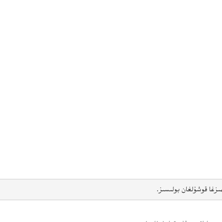
ىزغا قوشۇلغان بولىسىز.