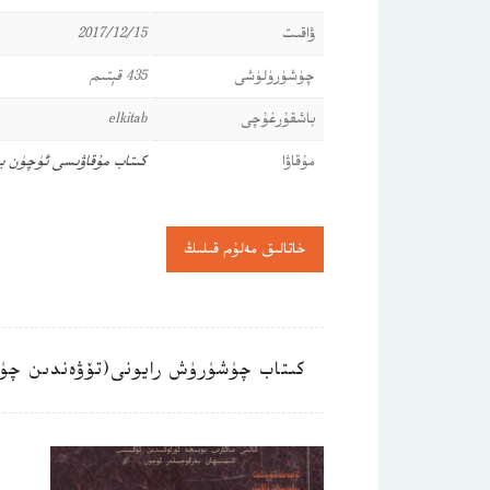
ۋاقىت
2017/12/15
چۈشۈرۈلۈشى
435 قېتىم
باشقۇرغۇچى
elkitab
مۇقاۋا
كىتاب مۇقاۋىسى ئۈچۈن ب
خاتالىق مەلۇم قىلىڭ
كىتاب چۈشۈرۈش رايونى(تۆۋەندىن چۈ