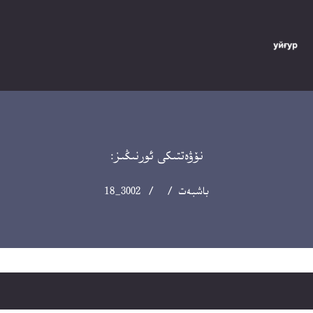
نۆۋەتتىكى ئورنىڭىز:
باشبەت
/ / 3002_18