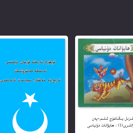
ىزىل يىڭناغۇچ ئىلىم-پەن
1) : ھايۋانات دۇنياسى