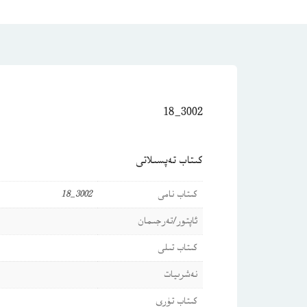
3002_18
كىتاب تەپسىلاتى
كىتاب نامى
3002_18
ئاپتور/تەرجىمان
كىتاب تىلى
نەشرىيات
كىتاب تۈرى