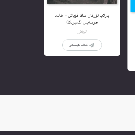
پارلاپ تۇرغان مىڭ قۇياش – خالىد
ھۈسەيىن (ئامېرىكا)
ئۇيغۇر
كىتاب تەپسىلاتى