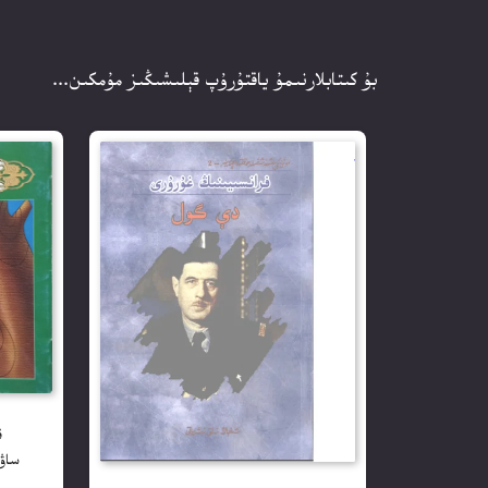
بۇ كىتابلارنىمۇ ياقتۇرۇپ قېلىشىڭىز مۇمكىن...
ق
ساۋاتلىرى(