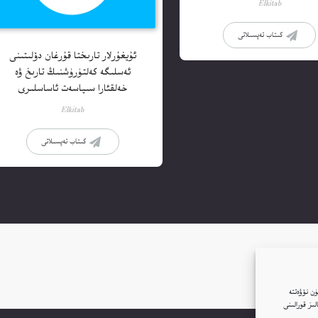
Elkitab
كىتاب تەپسىلاتى
ئۇيغۇرلار تارىختا قۇرغان دۆلىتىنى
ئەسلىگە كەلتۈرۈشنىڭ تارىخ ۋە
خەلقئارا سىياسەت ئاساسلىرى
Elkitab
كىتاب تەپسىلاتى
ن نۆۋەتتە
ار(Cookie)نى ئىشلىتىمىز. بۇنىڭغا قۇشۇلغانلىقىڭىز بىزنىڭ توربېكەتتە Google ئانالىز قورالىنى