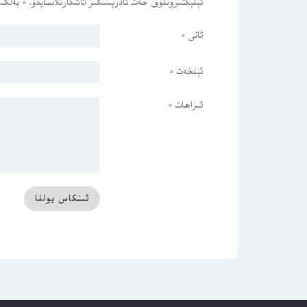
ئېلېكتىرونلۇق خەت ئادرېسىڭىز ئاشكارىلانمايدۇ.
*
بەلگىس
ئاتى
*
ئېلخەت
*
ئىزاھات
*