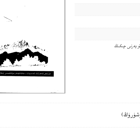
ۇ يەرنى چىكىڭ
شۈرۈڭ)