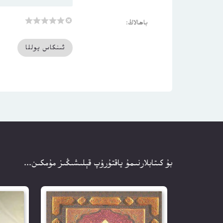
باھالاڭ:
بۇ كىتابلارنىمۇ ياقتۇرۇپ قېلىشىڭىز مۇمكىن...