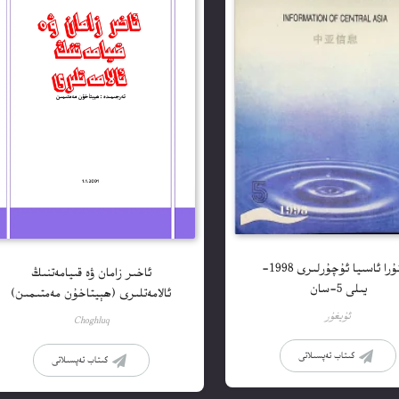
ئوتتۇرا ئاسىيا ئۇچۇرلىرى 1998-
ئاخىر زامان ۋە قىيامەتنىڭ
يىلى 5-سان
ئالامەتلىرى (ھېيتاخۇن مەمتىمىن)
ئۇيغۇر
Choghluq
كىتاب تەپسىلاتى
كىتاب تەپسىلاتى