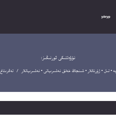
نۆۋەتتىكى ئورنىڭىز:
ە
•
تىل
•
ژۇرناللار
•
شىنجاڭ خەلق نەشىرىياتى
•
نەشىرىياتلار
/ تەڭرىتاغ 2003-يىلى 6-سا