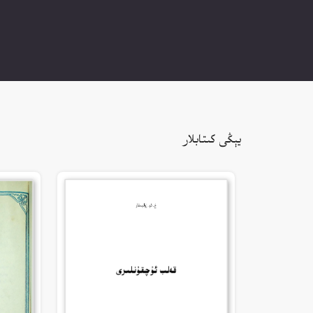
يېڭى كىتابلار