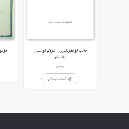
قەلب ئۇچقۇنلىرى – غۇلام ئوسمان
قۇمۇ
زۇلپىقار
ئۇيغۇر
كىتاب تەپسىلاتى