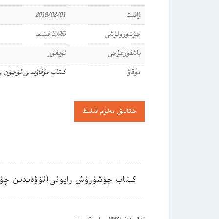
ۋاقىت
2019/02/01
چۈشۈرۈلۈشى
2,685 قېتىم
باشقۇرغۇچى
ئۇيغۇر
مۇقاۋا
كىتاب مۇقاۋىسى ئۈچۈن ب
خاتالىق مەلۇم قىلىڭ
كىتاب چۈشۈرۈش رايونى(تۆۋەندىن چۈ