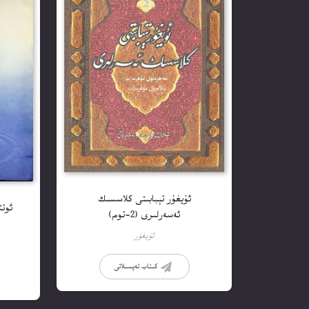
ئۇيغۇر تېبابىتى كلاسسىك
ئەسەرلىرى (2-توم)
ئۇيغۇر
كىتاب تەپسىلاتى