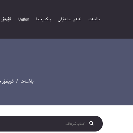
باشبەت
تەلەي ساندۇقى
پىكىرخانا
باشبەت
/
ئۇيغۇرچ