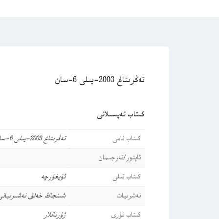
تەڭرىتاغ 2003-يىلى 6-سان
كىتاب تەپسىلاتى
كىتاب نامى
تەڭرىتاغ 2003-يىلى 6-سان
ئاپتور/تەرجىمان
كىتاب تىلى
ئۇيغۇرچە
نەشرىيات
شىنجاڭ خەلق نەشىرىياتى
كىتاب تۈرى
ژۇرناللار