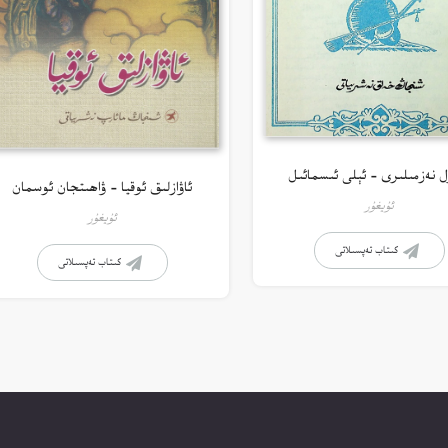
ل نەزمىلىرى – ئېلى ئىسمائىل
ئاۋازلىق ئوقيا – ۋاھىتجان ئوسمان
ئۇيغۇر
ئۇيغۇر
كىتاب تەپسىلاتى
كىتاب تەپسىلاتى