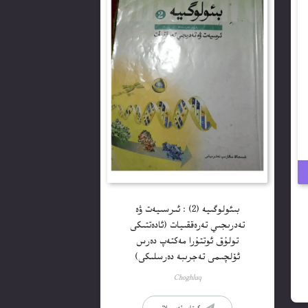
بىئولوگىيە (2) : ئىرسىيەت ۋە
تەدرىجىي تەرەققىيات (ئادەتتىكى
تولۇق ئوتتۇرا مەكتەپ دەرس
ئۆلچىمى تەجرىبە دەرسلىكى)
Choghluq