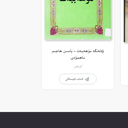
ۋەتەنگە مۇھەببەت – ياسىن ھاجىم
ماھمۇدى
ئۇيغۇر
كىتاب تەپسىلاتى