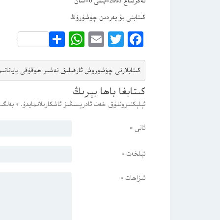
تەڭرىتاغ 2003-يىلى 6-سان
كىتابنى بۇ يەردىن چۈشۈرۈڭ
WhatsApp
Share
Email
Twitter
Facebook
كىتابلارنى چۈشۈرۈش ئارقىلىق 
نەشىر ھوقۇقى باياناتى
م
كىتابغا باھا بېرىڭ
ئېلېكتىرونلۇق خەت ئادرېسىڭىز ئاشكارىلانمايدۇ.
*
بەلگىس
ئاتى
*
ئېلخەت
*
ئىزاھات
*