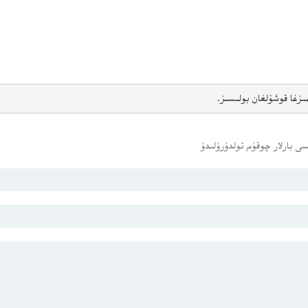
ىزغا قوشۇلغان بولىسىز.
ى بارلار چوقۇم تولدۇرۇلىدۇ