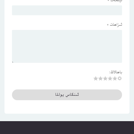
ئېلخەت
*
ئىزاھات
*
باھالاڭ: