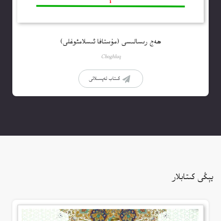
ھەج رىسالىسى (مۇستافا ئىسلامئوغلى)
Choghluq
كىتاب تەپسىلاتى
يېڭى كىتابلار