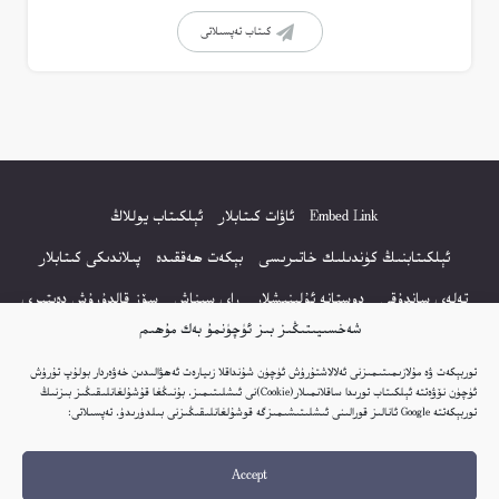
كىتاب تەپسىلاتى
Embed Link
ئاۋات كىتابلار
ئېلكىتاب يوللاڭ
ئېلكىتابنىڭ كۈندىلىك خاتىرىسى
بېكەت ھەققىدە
پىلاندىكى كىتابلار
تەلەي ساندۇقى
دوستانە ئۇلىنىشلار
راي سىناش
سۆز قالدۇرۇش دەپتىرى
شەخسىيىتىڭىز بىز ئۈچۈنمۇ بەك مۇھىم
كۆپ سورالغان سۇئاللار
كىتاب تىزىملىكى
مەخپىيەتلىك باياناتى
توربېكەت ۋە مۇلازىمىتىمىزنى ئەلالاشتۇرۇش ئۈچۈن شۇنداقلا زىيارەت ئەھۋالىدىن خەۋەردار بولۇپ تۇرۇش
نەشىر ھوقۇقى باياناتى
ئۈچۈن نۆۋەتتە ئېلكىتاب تورىدا ساقلانمىلار(Cookie)نى ئىشلىتىمىز. بۇنىڭغا قۇشۇلغانلىقىڭىز بىزنىڭ
توربېكەتتە Google ئانالىز قورالىنى ئىشلىتىشىمىزگە قوشۇلغانلىقىڭىزنى بىلدۈرىدۇ. تەپسىلاتى:
© 2017-2026 تور بېكەتنىڭ بارلىق ھوقۇقى ئېلكىتاب تورى غا مەنسۇپ.
Accept
تور بېكەت ھەققىدە تەكلىپ - پىكىر بولسا، تۆۋەندىكى ئېلخەت ئارقىلىق بېكەت