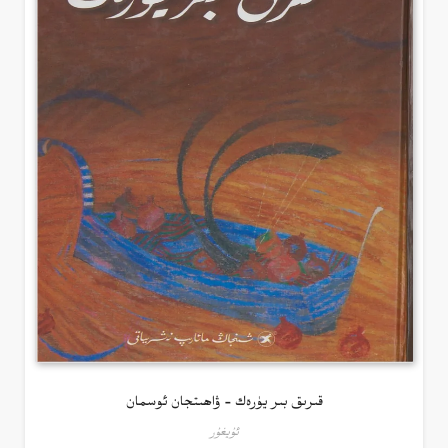
قىرىق بىر يۈرەك – ۋاھىتجان ئوسمان
ئۇيغۇر