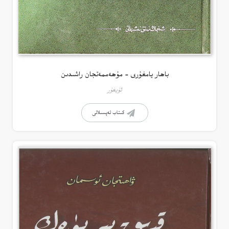
باھار يامغۇرى – مۇھەممەتجان راشىدىن
ئۇيغۇر
كىتاب تەپسىلاتى