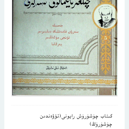
كىتاب چۈشۈرۈش رايونى(تۆۋەندىن
چۈشۈرۈڭ)