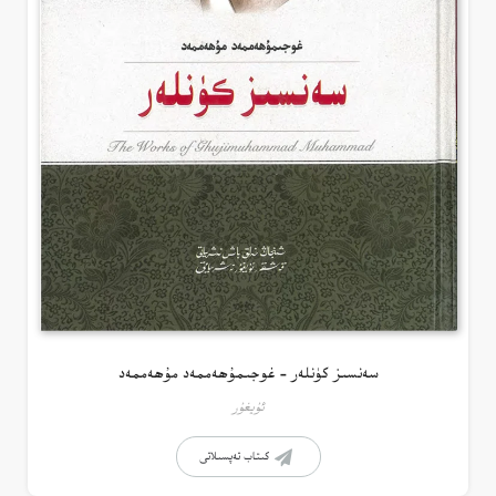
سەنسىز كۈنلەر – غوجىمۇھەممەد مۇھەممەد
ئۇيغۇر
كىتاب تەپسىلاتى