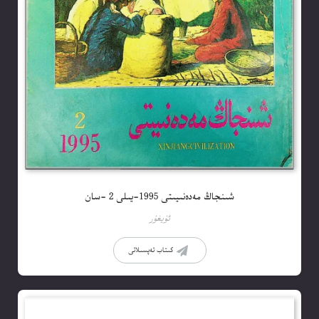
شىنجاڭ مەدەنىيىتى 1995-يىلى 2 -سان
ئۇيغۇر
كىتاب تەپسىلاتى