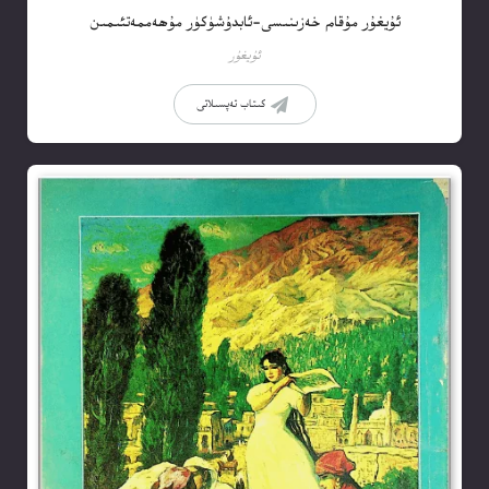
ئۇيغۇر مۇقام خەزىنىسى-ئابدۇشۈكۈر مۇھەممەتئىمىن
ئۇيغۇر
كىتاب تەپسىلاتى