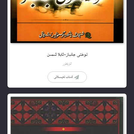
توختى جانباز-ئابلا ئىمىن
ئۇيغۇر
كىتاب تەپسىلاتى