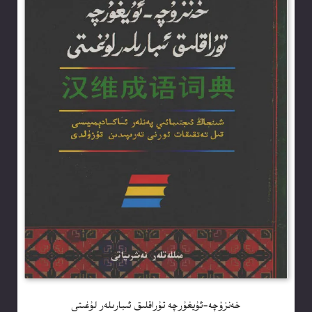
خەنزۇچە-ئۇيغۇرچە تۇراقلىق ئىبارىلەر لۇغىتى