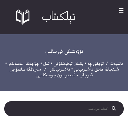
☰
نۆۋەتتىكى ئورنىڭىز:
باشبەت
/
ئۇيغۇرچە
•
بالىلار ئوقۇشلۇقى
•
تىل
•
چۆچەك-مەسەللەر
•
شىنجاڭ خەلق نەشىرىياتى
•
نەشىرىياتلار
/ سەرەڭگە ساتقۇچى
قىزچاق – ئاندېرسون چۆچەكلىرى