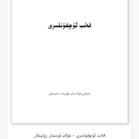
قەلب ئۇچقۇنلىرى – غۇلام ئوسمان زۇلپىقار