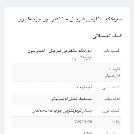
سەرەڭگە ساتقۇچى قىزچاق – ئاندېرسون چۆچەكلىرى
كىتاب تەپسىلاتى
كىتاب نامى
سەرەڭگە ساتقۇچى قىزچاق – ئاندېرسون
چۆچەكلىرى
ئاپتور/
تەرجىمان
كىتاب تىلى
ئۇيغۇرچە
نەشرىيات
شىنجاڭ خەلق نەشىرىياتى
كىتاب تۈرى
بالىلار ئوقۇشلۇقى
چۆچەك-مەسەللەر
ۋاقىت
2026/01/20