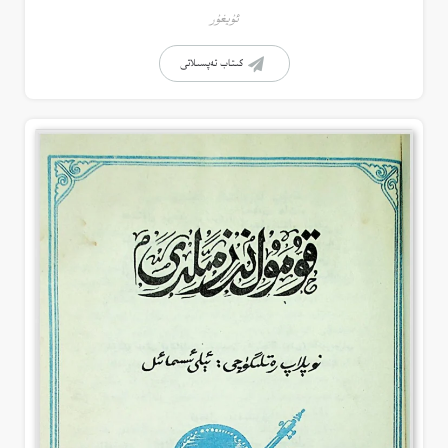
ئۇيغۇر
كىتاب تەپسىلاتى