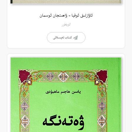
ئاۋازلىق ئوقيا – ۋاھىتجان ئوسمان
ئۇيغۇر
كىتاب تەپسىلاتى