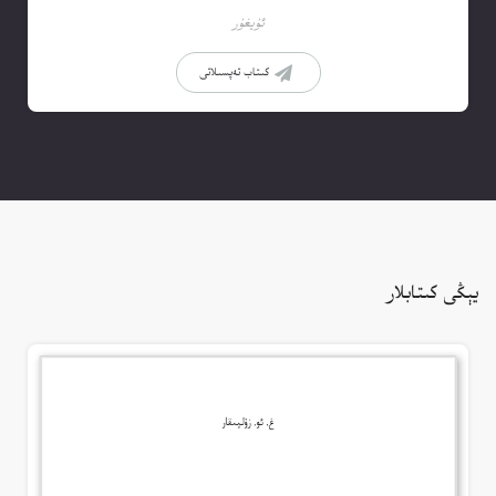
ئۇيغۇر
كىتاب تەپسىلاتى
يېڭى كىتابلار