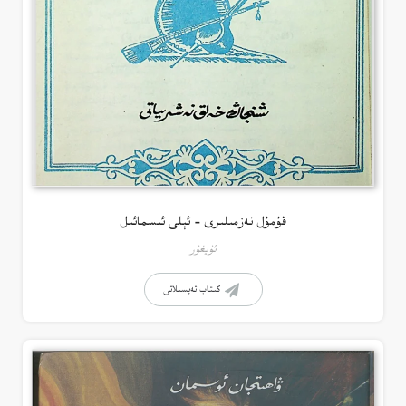
قۇمۇل نەزمىلىرى – ئېلى ئىسمائىل
ئۇيغۇر
كىتاب تەپسىلاتى