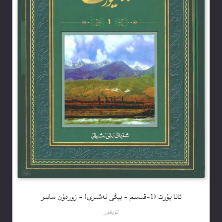
ئانا يۇرت (1-قىسىم – يېڭى نەشىرى) – زوردۇن سابىر
ئۇيغۇر