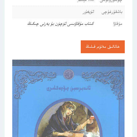
چۈشۈرۈلۈشى
168 قېتىم
باشقۇرغۇچى
ئۇيغۇر
مۇقاۋا
كىتاب مۇقاۋىسى ئۈچۈن بۇ يەرنى چىكىڭ
خاتالىق مەلۇم قىلىڭ