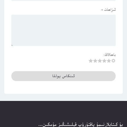
ئىزاھات
*
باھالاڭ:
بۇ كىتابلارنىمۇ ياقتۇرۇپ قېلىشىڭىز مۇمكىن...