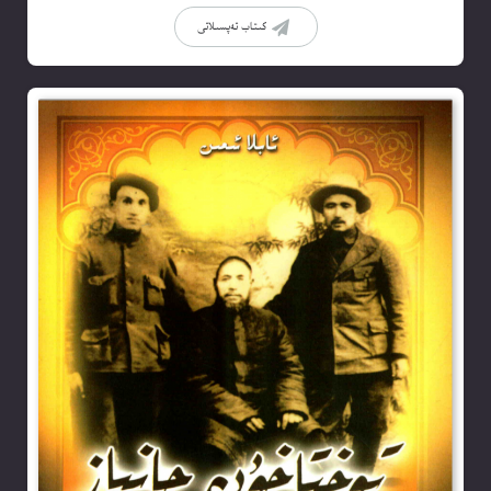
كىتاب تەپسىلاتى