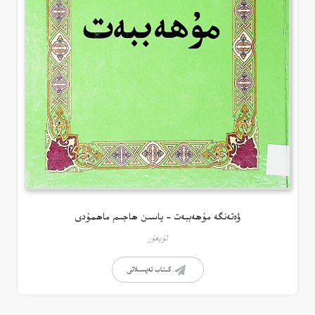
ۋەتەنگە مۇھەببەت – ياسىن ھاجىم ماھمۇدى
ئۇيغۇر
كىتاب تەپسىلاتى