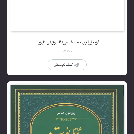
ئۇيغۇرلۇق ئەندىشىسى(ئابدۇۋەلى ئايۇپ)
Elkitab
كىتاب تەپسىلاتى