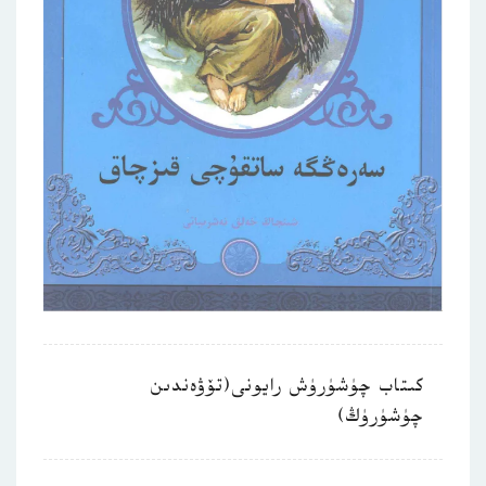
كىتاب چۈشۈرۈش رايونى(تۆۋەندىن
چۈشۈرۈڭ)