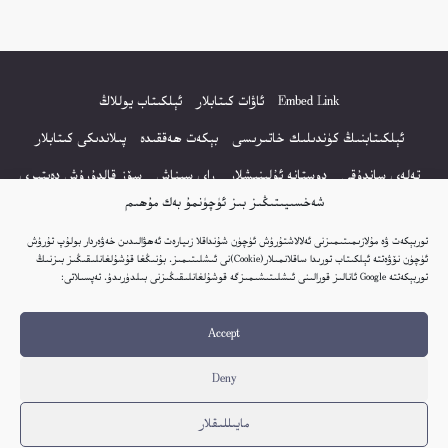
Embed Link
ئاۋات كىتابلار
ئېلكىتاب يوللاڭ
ئېلكىتابنىڭ كۈندىلىك خاتىرىسى
بېكەت ھەققىدە
پىلاندىكى كىتابلار
تەلەي ساندۇقى
دوستانە ئۇلىنىشلار
راي سىناش
سۆز قالدۇرۇش دەپتىرى
شەخسىيىتىڭىز بىز ئۈچۈنمۇ بەك مۇھىم
كۆپ سورالغان سۇئاللار
كىتاب تىزىملىكى
مەخپىيەتلىك باياناتى
توربېكەت ۋە مۇلازىمىتىمىزنى ئەلالاشتۇرۇش ئۈچۈن شۇنداقلا زىيارەت ئەھۋالىدىن خەۋەردار بولۇپ تۇرۇش
نەشىر ھوقۇقى باياناتى
ئۈچۈن نۆۋەتتە ئېلكىتاب تورىدا ساقلانمىلار(Cookie)نى ئىشلىتىمىز. بۇنىڭغا قۇشۇلغانلىقىڭىز بىزنىڭ
توربېكەتتە Google ئانالىز قورالىنى ئىشلىتىشىمىزگە قوشۇلغانلىقىڭىزنى بىلدۈرىدۇ. تەپسىلاتى:
© 2017-2026 تور بېكەتنىڭ بارلىق ھوقۇقى ئېلكىتاب تورى غا مەنسۇپ.
Accept
تور بېكەت ھەققىدە تەكلىپ - پىكىر بولسا، تۆۋەندىكى ئېلخەت ئارقىلىق بېكەت
باشلىقى بىلەن بىۋاستە ئالاقە قىلىڭ: elkitabtori@gmail.com
Deny
ھەر كۈنى يېڭى كىتابلار قوشۇلىۋاتىدۇ...
مايىللىقلار