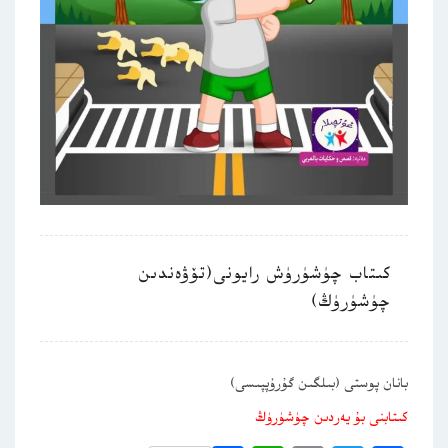
كىتاب چۈشۈرۈش رايونى(تۆۋەندىن
چۈشۈرۈڭ)
بانان پوستى (بىلگىن گۇرۇپپىسى)
كىتابنى بۇ يەردىن چۈشۈرۈڭ