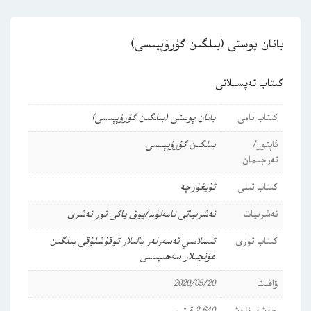
بانان پوستى (بىلگىن گۇرۇپپىسى)
كىتاب تەپسىلاتى
كىتاب نامى
بانان پوستى (بىلگىن گۇرۇپپىسى)
ئاپتور/
بىلگىن گۇرۇپپىسى
تەرجىمان
كىتاب تىلى
ئۇيغۇرچە
نەشرىيات
نەشرىياتى نامەلۇم/يوق ياكى تور نەشرى
كىتاب تۈرى
ئىسلامىي ئەسەرلەر
بالىلار ئوقۇشلۇقى
بىلگىن
غۇنچىلار سەھىپىسى
ۋاقىت
2020/05/20