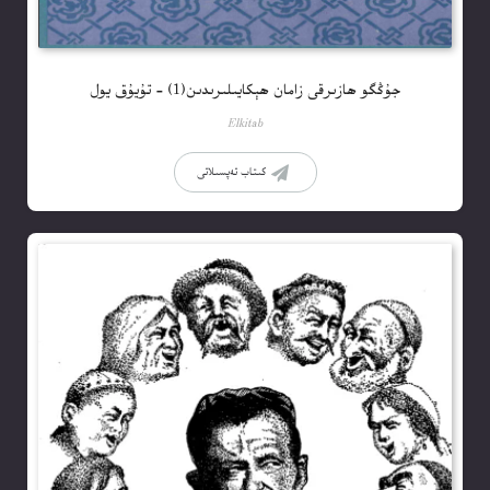
جۇڭگو ھازىرقى زامان ھېكايىلىرىدىن(1) – تۇيۇق يول
Elkitab
كىتاب تەپسىلاتى