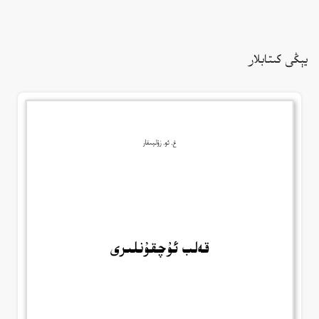
يېڭى كىتابلار