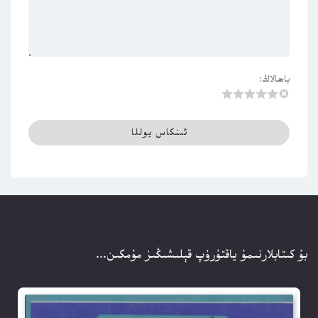
باھالاڭ:
بۇ كىتابلارنىمۇ ياقتۇرۇپ قېلىشىڭىز مۇمكىن...