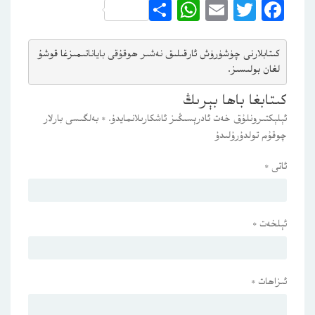
WhatsApp
Share
Email
Twitter
Facebook
كىتابلارنى چۈشۈرۈش ئارقىلىق 
نەشىر ھوقۇقى باياناتى
مىزغا قوشۇ
لغان بولىسىز.
كىتابغا باھا بېرىڭ
ئېلېكتىرونلۇق خەت ئادرېسىڭىز ئاشكارىلانمايدۇ.
*
بەلگىسى بارلار
چوقۇم تولدۇرۇلىدۇ
ئاتى
*
ئېلخەت
*
ئىزاھات
*