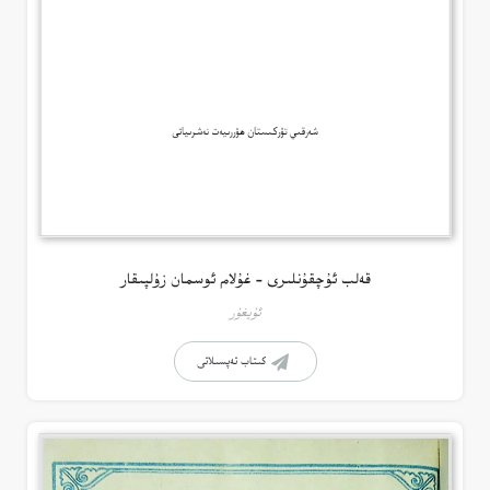
قەلب ئۇچقۇنلىرى – غۇلام ئوسمان زۇلپىقار
ئۇيغۇر
كىتاب تەپسىلاتى