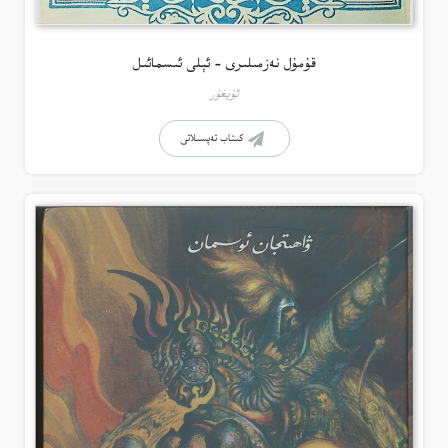
قۇمۇل نەزمىلىرى – ئېلى ئىسمائىل
ئۇيغۇر
كىتاب تەپسىلاتى