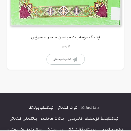
ۋەتەنگە مۇھەببەت – ياسىن ھاجىم ماھمۇدى
ئۇيغۇر
كىتاب تەپسىلاتى
Embed Link
ئاۋات كىتابلار
ئېلكىتاب يوللاڭ
ئېلكىتابنىڭ كۈندىلىك خاتىرىسى
بېكەت ھەققىدە
پىلاندىكى كىتابلار
تەلەي ساندۇقى
دوستانە ئۇلىنىشلار
راي سىناش
سۆز قالدۇرۇش دەپتىرى