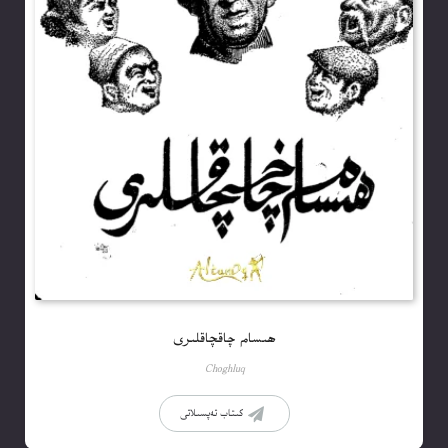
ھىسام چاقچاقلىرى
Choghluq
كىتاب تەپسىلاتى