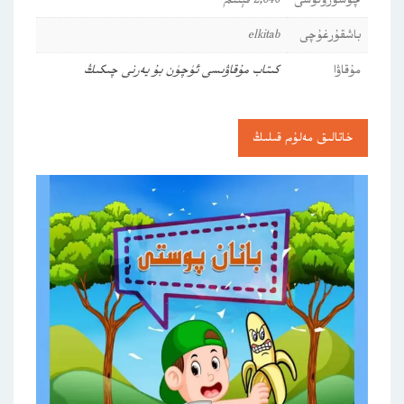
چۈشۈرۈلۈشى
2,640 قېتىم
باشقۇرغۇچى
elkitab
مۇقاۋا
كىتاب مۇقاۋىسى ئۈچۈن بۇ يەرنى چىكىڭ
خاتالىق مەلۇم قىلىڭ