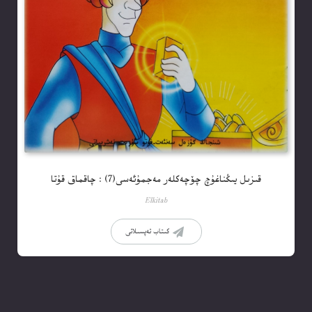
قىزىل يىڭناغۇچ چۆچەكلەر مەجمۇئەسى(7) : چاقماق قۇتا
Elkitab
كىتاب تەپسىلاتى