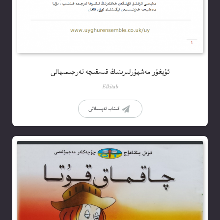
ئۇيغۇر مەشھۇرلىرىنىڭ قىسقىچە تەرجىمىھالى
Elkitab
كىتاب تەپسىلاتى