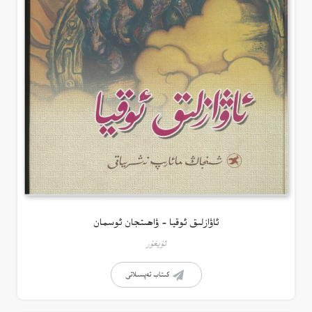
ئاۋازلىق ئوقيا – ۋاھىتجان ئوسمان
ئۇيغۇر
كىتاب تەپسىلاتى