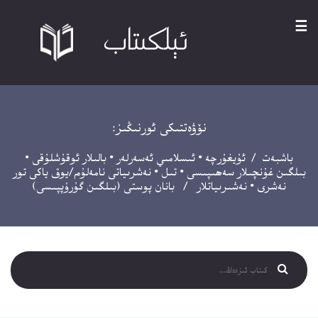
☰
نۆۋەتتىكى ئورنىڭىز:
باشبەت
/
ئۇيغۇرچە
•
ئىسلامىي ئەسەرلەر
•
بالىلار ئوقۇشلۇقى
•
بىلگىن غۇنچىلار سەھىپىسى
•
تىل
•
نەشرىياتى نامەلۇم/يوق ياكى تور
نەشرى
•
نەشىرىياتلار
/ بانان پوستى (بىلگىن گۇرۇپپىسى)