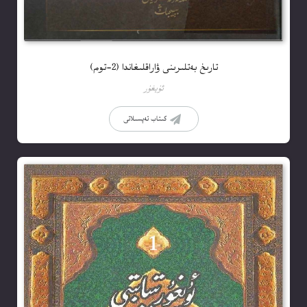
تارىخ بەتلىرىنى ۋاراقلىغاندا (2-توم)
ئۇيغۇر
كىتاب تەپسىلاتى