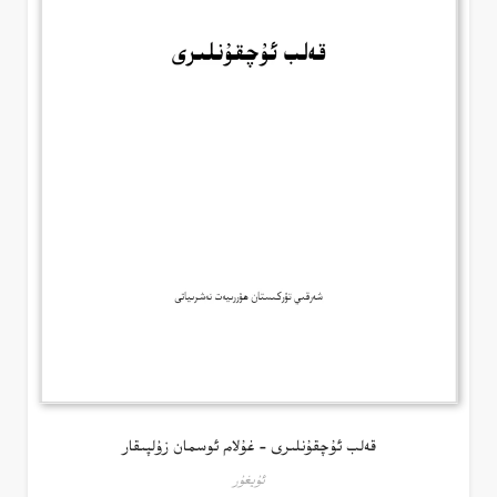
قەلب ئۇچقۇنلىرى – غۇلام ئوسمان زۇلپىقار
ئۇيغۇر