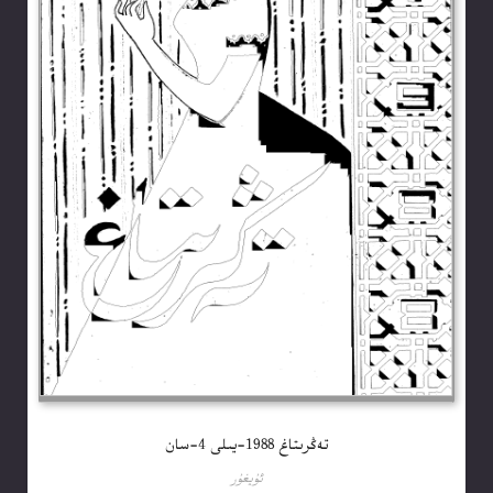
تەڭرىتاغ 1988-يىلى 4-سان
ئۇيغۇر