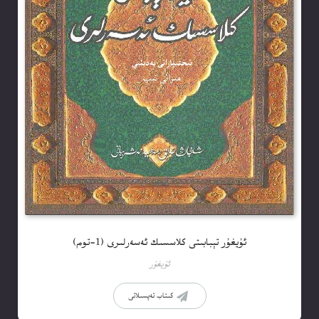
ئۇيغۇر تېبابىتى كلاسسىك ئەسەرلىرى (1-توم)
ئۇيغۇر
كىتاب تەپسىلاتى