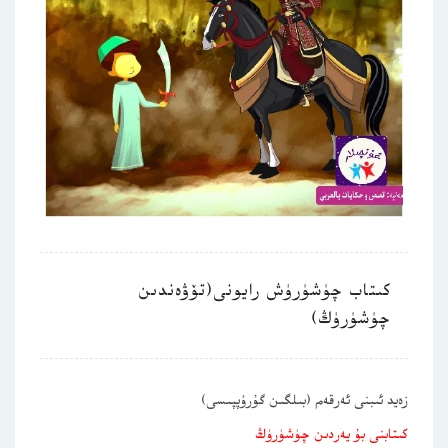
كىتاب چۈشۈرۈش رايونى(تۆۋەندىن
چۈشۈرۈڭ)
زەيد ئىبنى ئەرقەم (بىلگىن گۇرۇپپىسى)
كىتابنى بۇ يەردىن چۈشۈرۈڭ