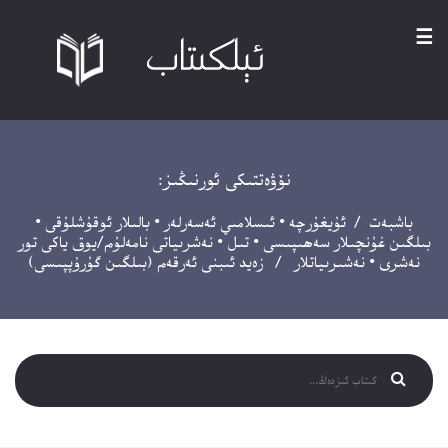
☰
نۆۋەتتىكى ئورنىڭىز:
باشبەت
/
ئۇيغۇرچە
•
ئىسلامىي ئەسەرلەر
•
بالىلار ئوقۇشلۇقى
•
بىلگىن غۇنچىلار سەھىپىسى
•
تىل
•
نەشرىياتى نامەلۇم/يوق ياكى تور
نەشرى
•
نەشىرىياتلار
/ زەيد ئىبنى ئەرقەم (بىلگىن گۇرۇپپىسى)