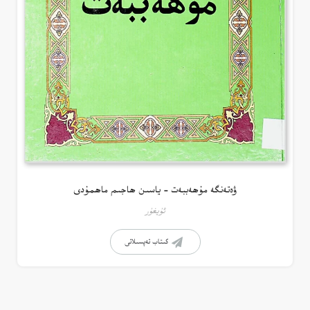
ۋەتەنگە مۇھەببەت – ياسىن ھاجىم ماھمۇدى
ئۇيغۇر
كىتاب تەپسىلاتى