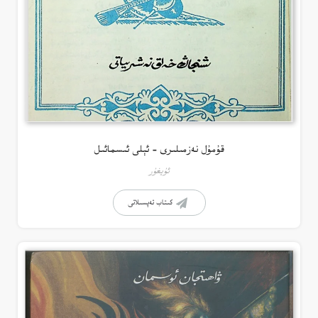
قۇمۇل نەزمىلىرى – ئېلى ئىسمائىل
ئۇيغۇر
كىتاب تەپسىلاتى