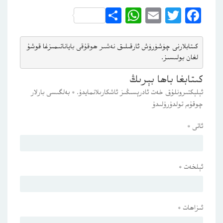
WhatsApp
Share
Email
Twitter
Facebook
كىتابلارنى چۈشۈرۈش ئارقىلىق 
نەشىر ھوقۇقى باياناتى
مىزغا قوشۇ
لغان بولىسىز.
كىتابغا باھا بېرىڭ
ئېلېكتىرونلۇق خەت ئادرېسىڭىز ئاشكارىلانمايدۇ.
*
بەلگىسى بارلار
چوقۇم تولدۇرۇلىدۇ
ئاتى
*
ئېلخەت
*
ئىزاھات
*