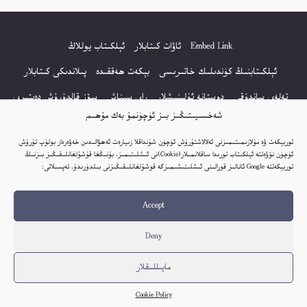
Embed Link
ئاۋات كىتابلار
ئېلكىتاب يوللاڭ
ئېلكىتابنىڭ كۈندىلىك خاتىرىسى
بېكەت ھەققىدە
پىلاندىكى كىتابلار
تەلەي ساندۇقى
دوستانە ئۇلىنىشلار
راي سىناش
سۆز قالدۇرۇش دەپتىرى
شەخسىيىتىڭىز بىز ئۈچۈنمۇ بەك مۇھىم
كۆپ سورالغان سۇئاللار
كىتاب تىزىملىكى
مەخپىيەتلىك باياناتى
توربېكەت ۋە مۇلازىمىتىمىزنى ئەلالاشتۇرۇش ئۈچۈن شۇنداقلا زىيارەت ئەھۋالىدىن خەۋەردار بولۇپ تۇرۇش
نەشىر ھوقۇقى باياناتى
ئۈچۈن نۆۋەتتە ئېلكىتاب تورىدا ساقلانمىلار(Cookie)نى ئىشلىتىمىز. بۇنىڭغا قۇشۇلغانلىقىڭىز بىزنىڭ
توربېكەتتە Google ئانالىز قورالىنى ئىشلىتىشىمىزگە قوشۇلغانلىقىڭىزنى بىلدۈرىدۇ. تەپسىلاتى:
© 2017-2026 تور بېكەتنىڭ بارلىق ھوقۇقى ئېلكىتاب تورى غا مەنسۇپ.
Accept
تور بېكەت ھەققىدە تەكلىپ - پىكىر بولسا، تۆۋەندىكى ئېلخەت ئارقىلىق بېكەت
باشلىقى بىلەن بىۋاستە ئالاقە قىلىڭ: elkitabtori@gmail.com
Deny
ھەر كۈنى يېڭى كىتابلار قوشۇلىۋاتىدۇ...
مايىللىقلار
Cookie Policy