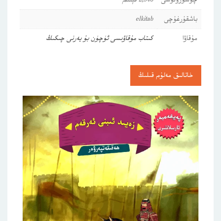
چۈشۈرۈلۈشى
2,943 قېتىم
باشقۇرغۇچى
elkitab
مۇقاۋا
كىتاب مۇقاۋىسى ئۈچۈن بۇ يەرنى چىكىڭ
خاتالىق مەلۇم قىلىڭ