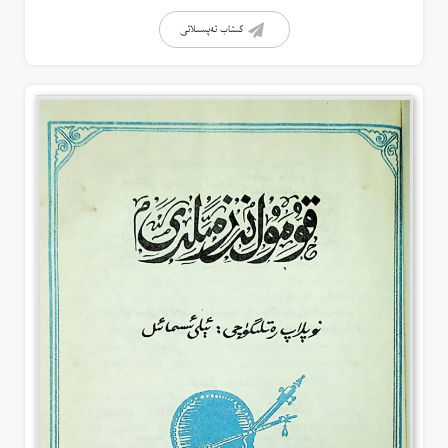
كىتاب تەپسىلاتى