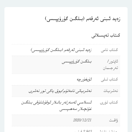
زەيد ئىبنى ئەرقەم (بىلگىن گۇرۇپپىسى)
كىتاب تەپسىلاتى
كىتاب نامى
زەيد ئىبنى ئەرقەم (بىلگىن گۇرۇپپىسى)
ئاپتور/
بىلگىن گۇرۇپپىسى
تەرجىمان
كىتاب تىلى
ئۇيغۇرچە
نەشرىيات
نەشرىياتى نامەلۇم/يوق ياكى تور نەشرى
كىتاب تۈرى
ئىسلامىي ئەسەرلەر
بالىلار ئوقۇشلۇقى
بىلگىن
غۇنچىلار سەھىپىسى
ۋاقىت
2020/12/21