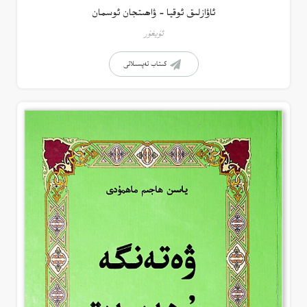
ئاۋازلىق ئوقيا – ۋاھىتجان ئوسمان
ئۇيغۇر
كىتاب تەپسىلاتى