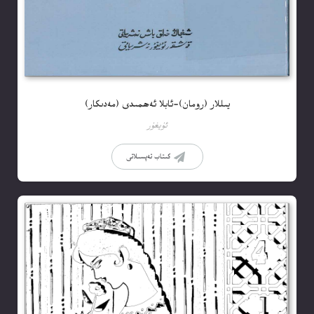
يىللار (رومان)-ئابلا ئەھمىدى (مەدىكار)
ئۇيغۇر
كىتاب تەپسىلاتى