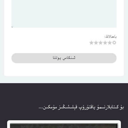
باھالاڭ:
بۇ كىتابلارنىمۇ ياقتۇرۇپ قېلىشىڭىز مۇمكىن...