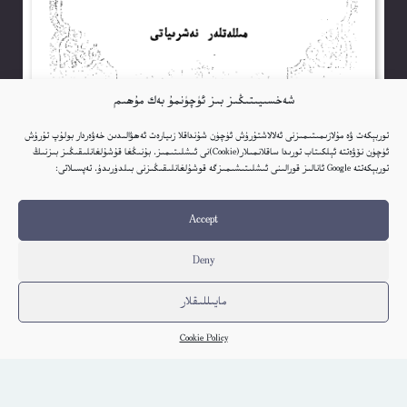
شەخسىيىتىڭىز بىز ئۈچۈنمۇ بەك مۇھىم
توربېكەت ۋە مۇلازىمىتىمىزنى ئەلالاشتۇرۇش ئۈچۈن شۇنداقلا زىيارەت ئەھۋالىدىن خەۋەردار بولۇپ تۇرۇش
ئۈچۈن نۆۋەتتە ئېلكىتاب تورىدا ساقلانمىلار(Cookie)نى ئىشلىتىمىز. بۇنىڭغا قۇشۇلغانلىقىڭىز بىزنىڭ
توربېكەتتە Google ئانالىز قورالىنى ئىشلىتىشىمىزگە قوشۇلغانلىقىڭىزنى بىلدۈرىدۇ. تەپسىلاتى:
ئۆمۈر داستانى : زۇلۇم زىندانلىرىدا (1) – سەيپىدىن ئەزىزى
Elkitab
Accept
كىتاب تەپسىلاتى
Deny
مايىللىقلار
Cookie Policy