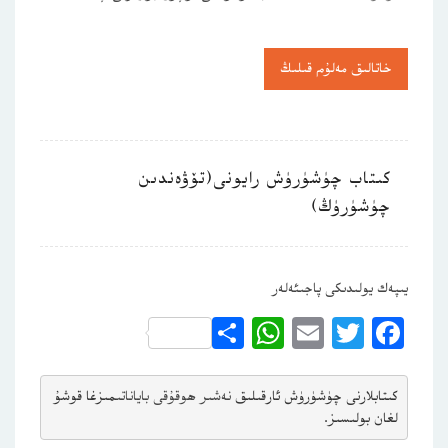
خاتالىق مەلۇم قىلىڭ
كىتاب چۈشۈرۈش رايونى(تۆۋەندىن
چۈشۈرۈڭ)
يىپەك يولىدىكى پاجىئەلەر
WhatsApp
Share
Email
Twitter
Facebook
كىتابلارنى چۈشۈرۈش ئارقىلىق 
نەشىر ھوقۇقى باياناتى
مىزغا قوشۇ
لغان بولىسىز.