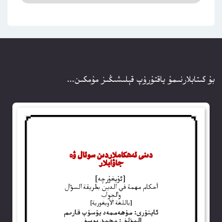
بۇ كىتابلارنىمۇ ياقتۇرۇپ قېلىشىڭىز مۇمكىن...