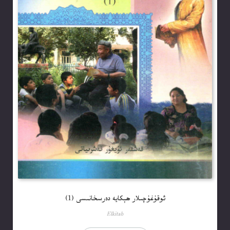
ئوقۇغۇچىلار ھېكايە دەرسخانىسى (1)
Elkitab