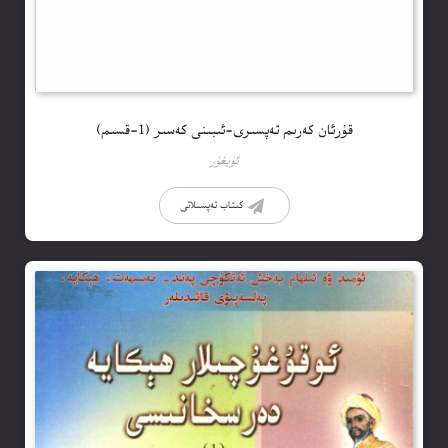
قۇرئان كەرىم تەپسىرى-ئىبىنى كەسىر (1-قسىم)
ئۇيغۇر
كىتاب تەپسىلاتى