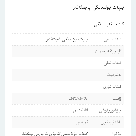
يىپەك يولىدىكى پاجىئەلەر
كىتاب تەپسىلاتى
كىتاب نامى
يىپەك يولىدىكى پاجىئەلەر
ئاپتور/تەرجىمان
كىتاب تىلى
نەشرىيات
كىتاب تۈرى
ۋاقىت
2026/06/01
چۈشۈرۈلۈشى
48 قېتىم
باشقۇرغۇچى
ئۇيغۇر
مۇقاۋا
كىتاب مۇقاۋىسى ئۈچۈن بۇ يەرنى چىكىڭ