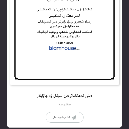
دىنى ئەھكاملاردىن سۇئال ۋە جاۋابلار
Choghluq
كىتاب تەپسىلاتى