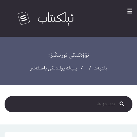
☰
نۆۋەتتىكى ئورنىڭىز:
باشبەت
/ / يىپەك يولىدىكى پاجىئەلەر