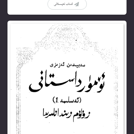
كىتاب تەپسىلاتى