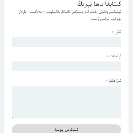
كىتابغا باھا بېرىڭ
ئېلېكتىرونلۇق خەت ئادرېسىڭىز ئاشكارىلانمايدۇ.
*
بەلگىسى بارلار
چوقۇم تولدۇرۇلىدۇ
ئاتى
*
ئېلخەت
*
ئىزاھات
*