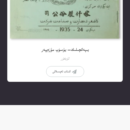
يىپەكچىلىك— يۇسۈپ مۇزەپپەر
ئۇيغۇر
كىتاب تەپسىلاتى