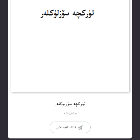
تۈركچە سۆزلۈكلەر
Choghluq
كىتاب تەپسىلاتى