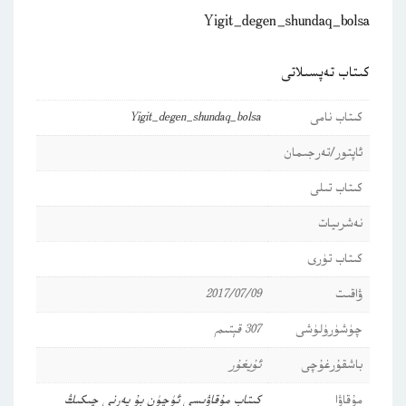
Yigit_degen_shundaq_bolsa
كىتاب تەپسىلاتى
كىتاب نامى
Yigit_degen_shundaq_bolsa
ئاپتور/تەرجىمان
كىتاب تىلى
نەشرىيات
كىتاب تۈرى
ۋاقىت
2017/07/09
چۈشۈرۈلۈشى
307 قېتىم
باشقۇرغۇچى
ئۇيغۇر
مۇقاۋا
كىتاب مۇقاۋىسى ئۈچۈن بۇ يەرنى چىكىڭ