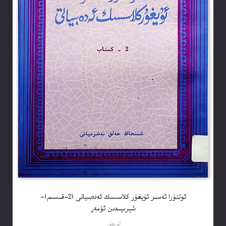
ئوتتۇرا ئەسىر ئۇيغۇر كلاسىسك ئەدەبىياتى (2-قىسىم)-
شېرىپىدىن ئۆمەر
ئۇيغۇر