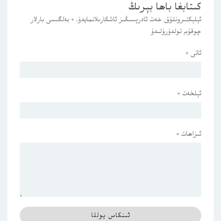
كىتابغا باھا بېرىڭ
ئېلېكتىرونلۇق خەت ئادرېسىڭىز ئاشكارىلانمايدۇ.
*
بەلگىسى بارلار
چوقۇم تولدۇرۇلىدۇ
ئاتى
*
ئېلخەت
*
ئىزاھات
*