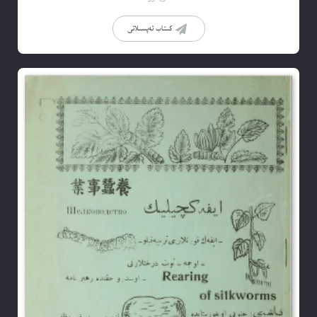
كىتاب تەپسىلاتى