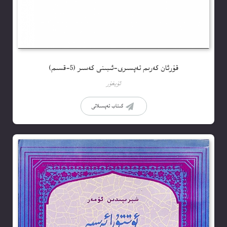
قۇرئان كەرىم تەپسىرى-ئىبىنى كەسىر (5-قسىم)
ئۇيغۇر
كىتاب تەپسىلاتى