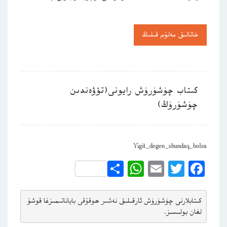
خاتالىق مەلۇم قىلىڭ
كىتاب چۈشۈرۈش رايونى(تۆۋەندىن
چۈشۈرۈڭ)
Yigit_degen_shundaq_bolsa
WhatsApp
Share
Email
Twitter
Facebook
كىتابلارنى چۈشۈرۈش ئارقىلىق 
نەشىر ھوقۇقى باياناتى
مىزغا قوشۇ
لغان بولىسىز.