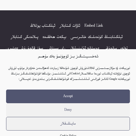
Embed Link
ئاۋات كىتابلار
ئېلكىتاب يوللاڭ
ئېلكىتابنىڭ كۈندىلىك خاتىرىسى
بېكەت ھەققىدە
پىلاندىكى كىتابلار
تەلەي ساندۇقى
دوستانە ئۇلىنىشلار
راي سىناش
سۆز قالدۇرۇش دەپتىرى
شەخسىيىتىڭىز بىز ئۈچۈنمۇ بەك مۇھىم
كۆپ سورالغان سۇئاللار
كىتاب تىزىملىكى
مەخپىيەتلىك باياناتى
توربېكەت ۋە مۇلازىمىتىمىزنى ئەلالاشتۇرۇش ئۈچۈن شۇنداقلا زىيارەت ئەھۋالىدىن خەۋەردار بولۇپ تۇرۇش
نەشىر ھوقۇقى باياناتى
ئۈچۈن نۆۋەتتە ئېلكىتاب تورىدا ساقلانمىلار(Cookie)نى ئىشلىتىمىز. بۇنىڭغا قۇشۇلغانلىقىڭىز بىزنىڭ
توربېكەتتە Google ئانالىز قورالىنى ئىشلىتىشىمىزگە قوشۇلغانلىقىڭىزنى بىلدۈرىدۇ. تەپسىلاتى:
© 2017-2026 تور بېكەتنىڭ بارلىق ھوقۇقى ئېلكىتاب تورى غا مەنسۇپ.
Accept
تور بېكەت ھەققىدە تەكلىپ - پىكىر بولسا، تۆۋەندىكى ئېلخەت ئارقىلىق بېكەت
باشلىقى بىلەن بىۋاستە ئالاقە قىلىڭ: elkitabtori@gmail.com
Deny
ھەر كۈنى يېڭى كىتابلار قوشۇلىۋاتىدۇ...
مايىللىقلار
Cookie Policy