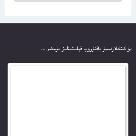
بۇ كىتابلارنىمۇ ياقتۇرۇپ قېلىشىڭىز مۇمكىن...