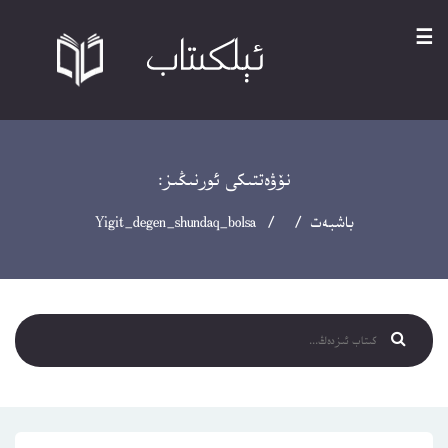
☰
نۆۋەتتىكى ئورنىڭىز:
باشبەت
/ / Yigit_degen_shundaq_bolsa