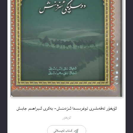
ئۇيغۇر لەقەملىرى توغرىسىدا ئىزدىنىش- بەكرى ئىبراھىم جابىش
ئۇيغۇر
كىتاب تەپسىلاتى