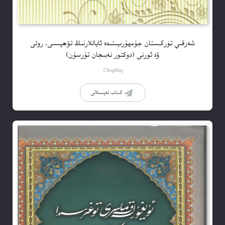
شەرقىي تۈركىستان جۇمھۇرىيىتىدە ئاياللارنىڭ تۆھپىسى، رولى
ۋە ئورنى (دوكتور نەبىجان تۇرسۇن)
Choghluq
كىتاب تەپسىلاتى