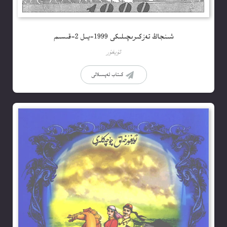
شىنجاڭ تەزكىرىچىلىكى 1999-يىل 2-قىسىم
ئۇيغۇر
كىتاب تەپسىلاتى