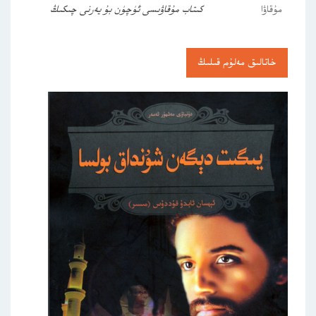
مۇقاۋا
كىتاب مۇقاۋىسى ئۈچۈن بۇ يەرنى چىكىڭ
خاتالىق مەلۇم قىلىڭ