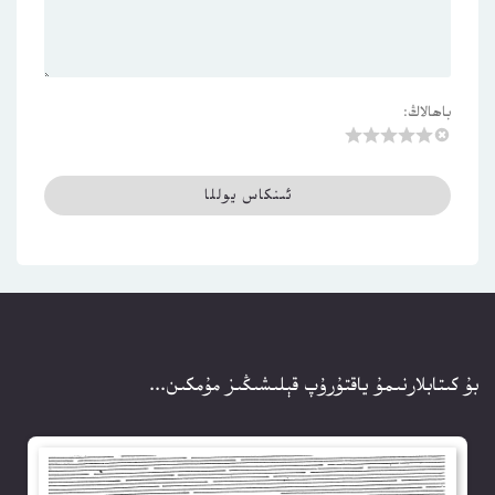
باھالاڭ:
بۇ كىتابلارنىمۇ ياقتۇرۇپ قېلىشىڭىز مۇمكىن...