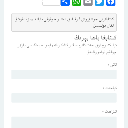
WhatsApp
Share
Email
Twitter
Facebook
كىتابلارنى چۈشۈرۈش ئارقىلىق 
نەشىر ھوقۇقى باياناتى
مىزغا قوشۇ
لغان بولىسىز.
كىتابغا باھا بېرىڭ
ئېلېكتىرونلۇق خەت ئادرېسىڭىز ئاشكارىلانمايدۇ.
*
بەلگىسى بارلار
چوقۇم تولدۇرۇلىدۇ
ئاتى
*
ئېلخەت
*
ئىزاھات
*