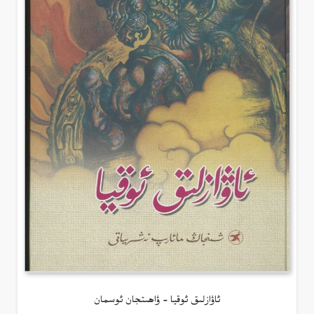
ئاۋازلىق ئوقيا – ۋاھىتجان ئوسمان