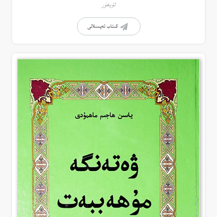
ئۇيغۇر
كىتاب تەپسىلاتى