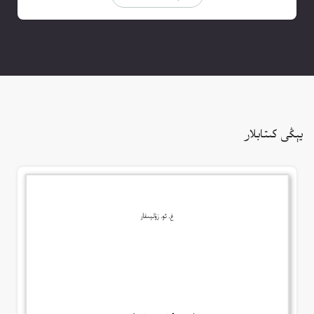
يېڭى كىتابلار