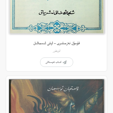
قۇمۇل نەزمىلىرى – ئېلى ئىسمائىل
ئۇيغۇر
كىتاب تەپسىلاتى