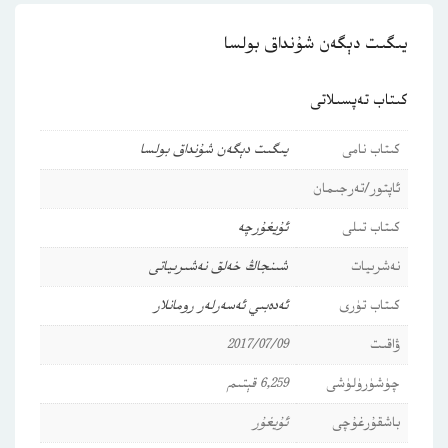
يىگىت دېگەن شۇنداق بولسا
كىتاب تەپسىلاتى
كىتاب نامى
يىگىت دېگەن شۇنداق بولسا
ئاپتور/تەرجىمان
كىتاب تىلى
ئۇيغۇرچە
نەشرىيات
شىنجاڭ خەلق نەشىرىياتى
كىتاب تۈرى
ئەدەبىي ئەسەرلەر
رومانلار
ۋاقىت
2017/07/09
چۈشۈرۈلۈشى
6,259 قېتىم
باشقۇرغۇچى
ئۇيغۇر