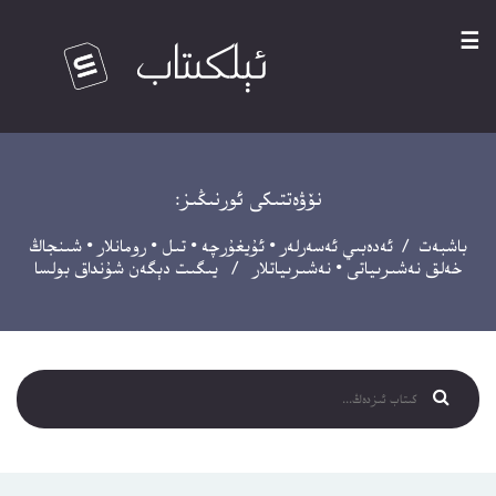
☰
نۆۋەتتىكى ئورنىڭىز:
باشبەت
/
ئەدەبىي ئەسەرلەر
•
ئۇيغۇرچە
•
تىل
•
رومانلار
•
شىنجاڭ
خەلق نەشىرىياتى
•
نەشىرىياتلار
/ يىگىت دېگەن شۇنداق بولسا