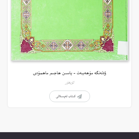
ۋەتەنگە مۇھەببەت – ياسىن ھاجىم ماھمۇدى
ئۇيغۇر
كىتاب تەپسىلاتى