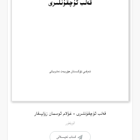
قەلب ئۇچقۇنلىرى – غۇلام ئوسمان زۇلپىقار
ئۇيغۇر
كىتاب تەپسىلاتى