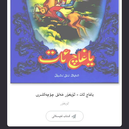
ياغاچ ئات – ئۇيغۇر خەلق چۆچەكلىرى
ئۇيغۇر
كىتاب تەپسىلاتى