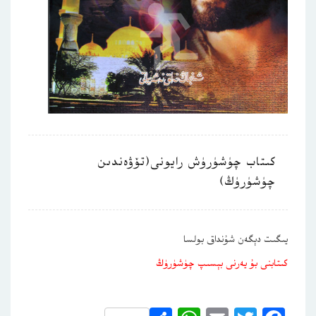
كىتاب چۈشۈرۈش رايونى(تۆۋەندىن
چۈشۈرۈڭ)
يىگىت دېگەن شۇنداق بولسا
كىتابنى بۇ يەرنى بېسىپ چۈشۈرۈڭ