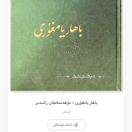
باھار يامغۇرى – مۇھەممەتجان راشىدىن
ئۇيغۇر
كىتاب تەپسىلاتى