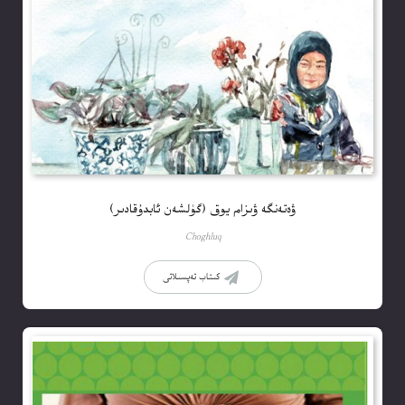
ۋەتەنگە ۋىزام يوق (گۈلشەن ئابدۇقادىر)
Choghluq
كىتاب تەپسىلاتى