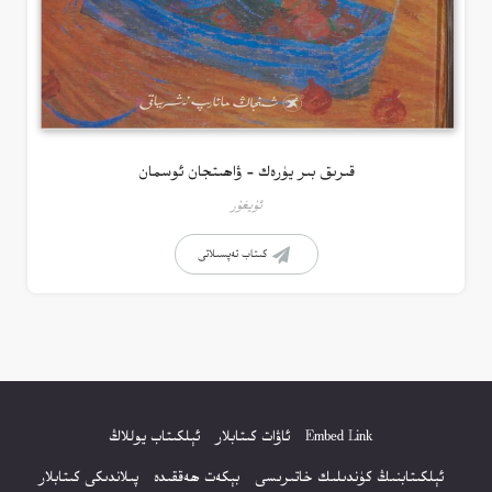
قىرىق بىر يۈرەك – ۋاھىتجان ئوسمان
ئۇيغۇر
كىتاب تەپسىلاتى
Embed Link
ئاۋات كىتابلار
ئېلكىتاب يوللاڭ
ئېلكىتابنىڭ كۈندىلىك خاتىرىسى
بېكەت ھەققىدە
پىلاندىكى كىتابلار