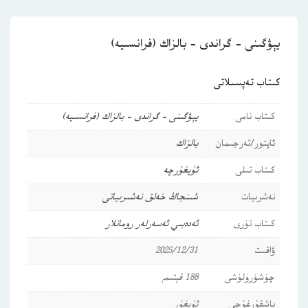
يېۋگىنى – گراندى – بالزاك (فرانسىيە)
كىتاب تەپسىلاتى
كىتاب نامى
يېۋگىنى – گراندى – بالزاك (فرانسىيە)
ئاپتور/تەرجىمان
بالزاك
كىتاب تىلى
ئۇيغۇرچە
نەشرىيات
شىنجاڭ خەلق نەشىرىياتى
كىتاب تۈرى
ئەدەبىي ئەسەرلەر
رومانلار
ۋاقىت
2025/12/31
چۈشۈرۈلۈشى
188 قېتىم
باشقۇرغۇچى
ئۇيغۇر