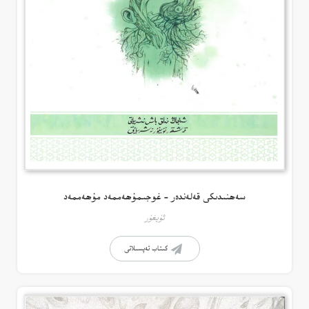
سەھنىدىكى قەلەندەر – غوجىمۇھەممەد مۇھەممەد
ئۇيغۇر
كىتاب تەپسىلاتى