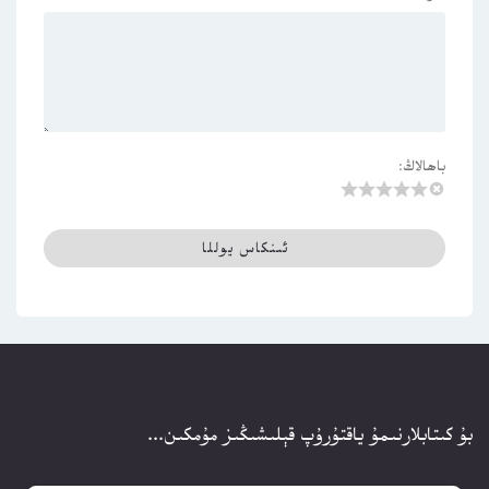
باھالاڭ:
بۇ كىتابلارنىمۇ ياقتۇرۇپ قېلىشىڭىز مۇمكىن...