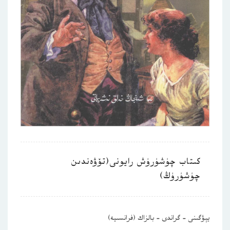
كىتاب چۈشۈرۈش رايونى(تۆۋەندىن
چۈشۈرۈڭ)
يېۋگىنى – گراندى – بالزاك (فرانسىيە)