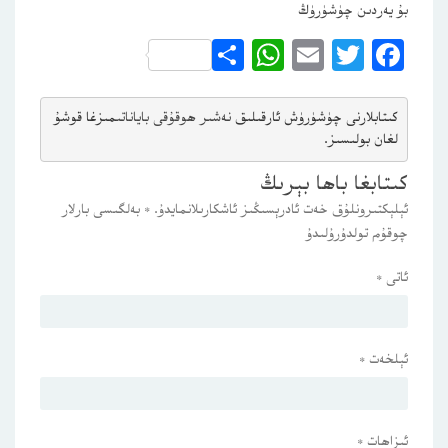
بۇ يەردىن چۈشۈرۈڭ
WhatsApp
Share
Email
Twitter
Facebook
كىتابلارنى چۈشۈرۈش ئارقىلىق 
نەشىر ھوقۇقى باياناتى
مىزغا قوشۇ
لغان بولىسىز.
كىتابغا باھا بېرىڭ
ئېلېكتىرونلۇق خەت ئادرېسىڭىز ئاشكارىلانمايدۇ.
*
بەلگىسى بارلار
چوقۇم تولدۇرۇلىدۇ
ئاتى
*
ئېلخەت
*
ئىزاھات
*