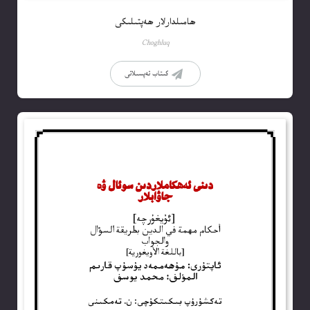
ھامىلدارلار ھەپتىلىكى
Choghluq
كىتاب تەپسىلاتى