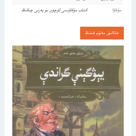
مۇقاۋا
كىتاب مۇقاۋىسى ئۈچۈن بۇ يەرنى چىكىڭ
خاتالىق مەلۇم قىلىڭ