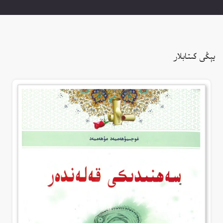
يېڭى كىتابلار