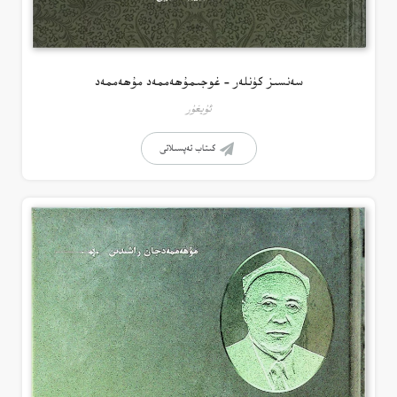
سەنسىز كۈنلەر – غوجىمۇھەممەد مۇھەممەد
ئۇيغۇر
كىتاب تەپسىلاتى