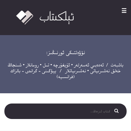
☰
نۆۋەتتىكى ئورنىڭىز:
باشبەت
/
ئەدەبىي ئەسەرلەر
•
ئۇيغۇرچە
•
تىل
•
رومانلار
•
شىنجاڭ
خەلق نەشىرىياتى
•
نەشىرىياتلار
/ يېۋگىنى – گراندى – بالزاك
(فرانسىيە)