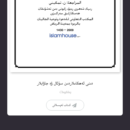
دىنى ئەھكاملاردىن سۇئال ۋە جاۋابلار
Choghluq
كىتاب تەپسىلاتى