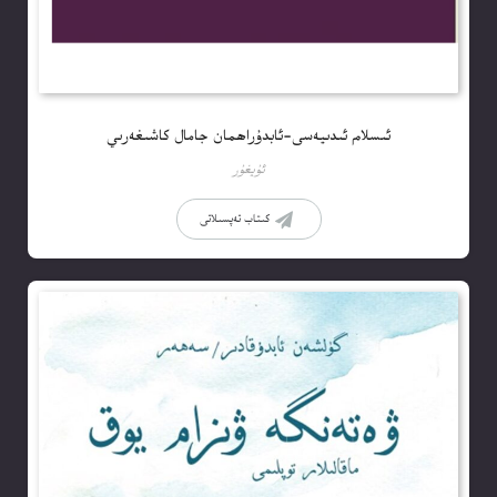
ئىسلام ئىدىيەسى-ئابدۇراھمان جامال كاشىغەرىي
ئۇيغۇر
كىتاب تەپسىلاتى