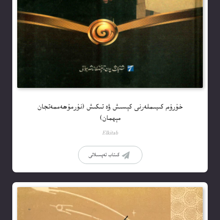
خۇرۇم كىيىملەرنى كېسىش ۋە تىكىش (نۇرمۇھەممەتجان
مېھمان)
Elkitab
كىتاب تەپسىلاتى