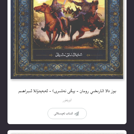
بوز دالا (تارىخىي رومان – يېڭى نەشىرى) – ئەبەيدۇللا ئىبراھىم
ئۇيغۇر
كىتاب تەپسىلاتى