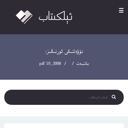
☰
نۆۋەتتىكى ئورنىڭىز:
باشبەت
/ / 3008_10 pdf