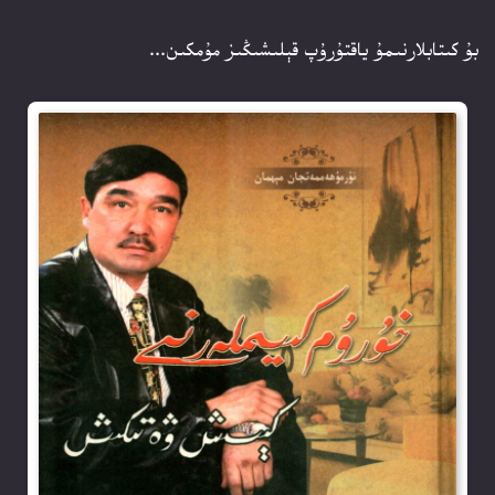
بۇ كىتابلارنىمۇ ياقتۇرۇپ قېلىشىڭىز مۇمكىن...