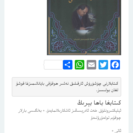
WhatsApp
Share
Email
Twitter
Facebook
كىتابلارنى چۈشۈرۈش ئارقىلىق 
نەشىر ھوقۇقى باياناتى
مىزغا قوشۇ
لغان بولىسىز.
كىتابغا باھا بېرىڭ
ئېلېكتىرونلۇق خەت ئادرېسىڭىز ئاشكارىلانمايدۇ.
*
بەلگىسى بارلار
چوقۇم تولدۇرۇلىدۇ
ئاتى
*