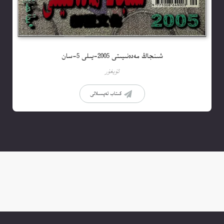
شىنجاڭ مەدەنىيىتى 2005-يىلى 5-سان
ئۇيغۇر
كىتاب تەپسىلاتى