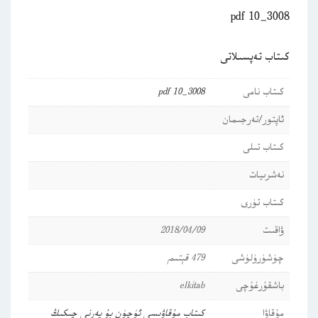
3008_10 pdf
كىتاب تەپسىلاتى
كىتاب نامى
3008_10 pdf
ئاپتور/تەرجىمان
كىتاب تىلى
نەشرىيات
كىتاب تۈرى
ۋاقىت
2018/04/09
چۈشۈرۈلۈشى
479 قېتىم
باشقۇرغۇچى
elkitab
مۇقاۋا
كىتاب مۇقاۋىسى ئۈچۈن بۇ يەرنى چىكىڭ