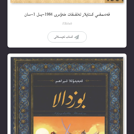
قەدىمقىي كىتاپلار تەتقىقات خەۋىرى 1984-يىل 1-سان
Elkitab
كىتاب تەپسىلاتى