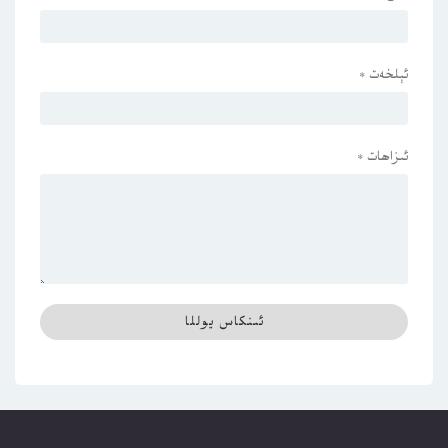
ئېلخەت
*
ئىزاھات
*