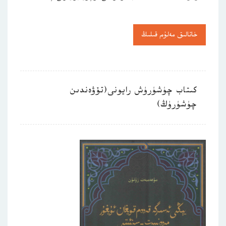
خاتالىق مەلۇم قىلىڭ
كىتاب چۈشۈرۈش رايونى(تۆۋەندىن
چۈشۈرۈڭ)