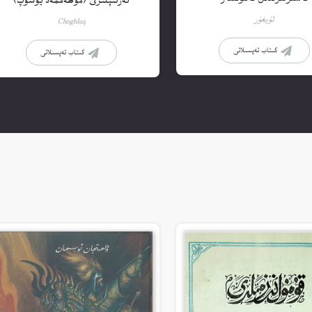
تەرتىپلىرى (مۇھەممەد يۈسۈپ)
ئۇيغۇر
Choghluq
كىتاب تەپسىلاتى
كىتاب تەپسىلاتى