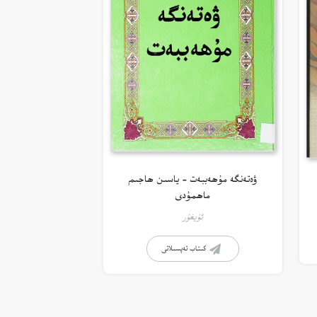
ۋەتەنگە مۇھەببەت – ياسىن ھاجىم
ماھمۇدى
ئۇيغۇر
كىتاب تەپسىلاتى