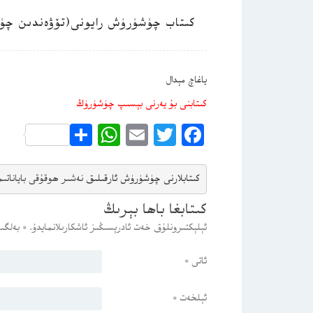
كىتاب چۈشۈرۈش رايونى(تۆۋەندىن چۈ
ياغاچ مېدال
كىتابنى بۇ يەرنى بېسىپ چۈشۈرۈڭ
WhatsApp
Share
Email
Twitter
Facebook
كىتابلارنى چۈشۈرۈش ئارقىلىق 
نەشىر ھوقۇقى باياناتى
م
كىتابغا باھا بېرىڭ
ئېلېكتىرونلۇق خەت ئادرېسىڭىز ئاشكارىلانمايدۇ.
*
بەلگىس
ئاتى
*
ئېلخەت
*