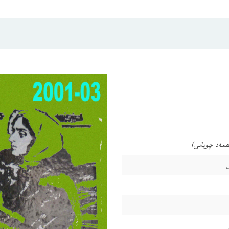
ھمەد چوپانى)