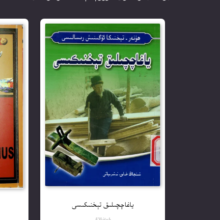
ياغاچچىلىق تېخنىكىسى