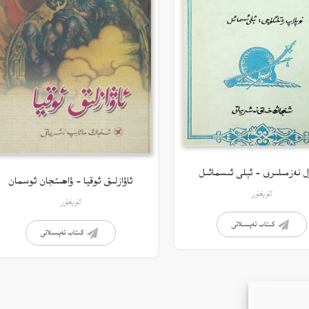
ل نەزمىلىرى – ئېلى ئىسمائىل
ئاۋازلىق ئوقيا – ۋاھىتجان ئوسمان
ئۇيغۇر
ئۇيغۇر
كىتاب تەپسىلاتى
كىتاب تەپسىلاتى