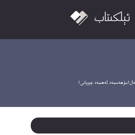
ال(مۇھەممەد ئەھمەد چوپانى)