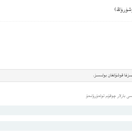
شۈرۈڭ)
ىزغا قوشۇلغان بولىسىز.
ى بارلار چوقۇم تولدۇرۇلىدۇ