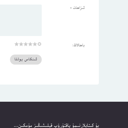
ئىزاھات
*
باھالاڭ:
بۇ كىتابلارنىمۇ ياقتۇرۇپ قېلىشىڭىز مۇمكىن...