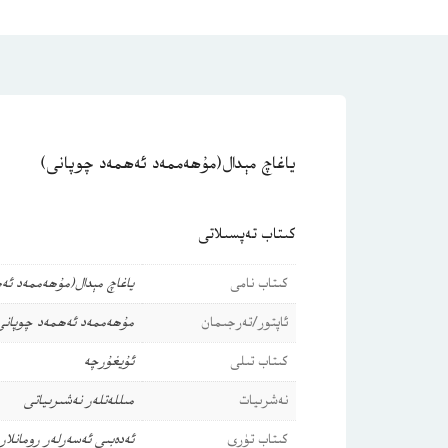
ياغاچ مېدال(مۇھەممەد ئەھمەد چوپانى)
كىتاب تەپسىلاتى
كىتاب نامى
ياغاچ مېدال(مۇھەممەد ئە
ئاپتور/تەرجىمان
مۇھەممەد ئەھمەد چوپانى
كىتاب تىلى
ئۇيغۇرچە
نەشرىيات
مىللەتلەر نەشىرىياتى
كىتاب تۈرى
ئەدەبىي ئەسەرلەر
رومانلار