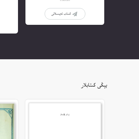
Elkitab
كىتاب تەپسىلاتى
يېڭى كىتابلار