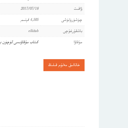
ۋاقىت
2017/07/18
چۈشۈرۈلۈشى
4,505 قېتىم
باشقۇرغۇچى
elkitab
مۇقاۋا
كىتاب مۇقاۋىسى ئۈچۈن ب
خاتالىق مەلۇم قىلىڭ