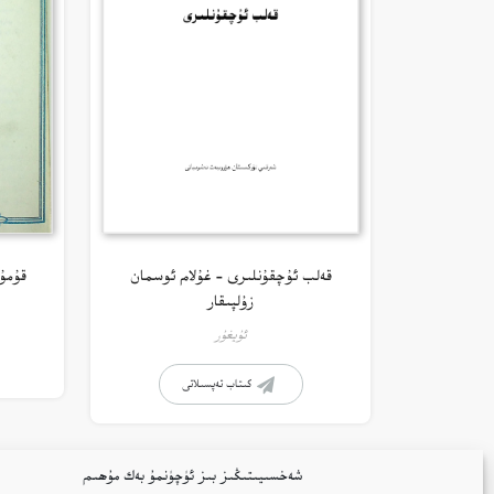
قەلب ئۇچقۇنلىرى – غۇلام ئوسمان
قۇمۇ
زۇلپىقار
ئۇيغۇر
كىتاب تەپسىلاتى
شەخسىيىتىڭىز بىز ئۈچۈنمۇ بەك مۇھىم