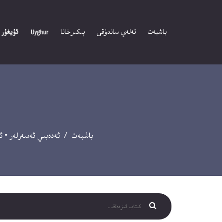
باشبەت
تەلەي ساندۇقى
پىكىرخانا
باشبەت
/
ئەدەبىي ئەسەرلەر
•
ئ