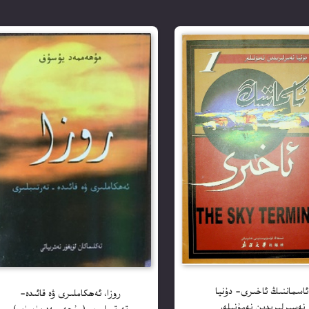
ئاسماننىڭ ئاخىرى- دۇنيا
روزا، ئەھكاملىرى ۋە قائىدە-
نەسىرلىرىدىن نەمۇنىلەر