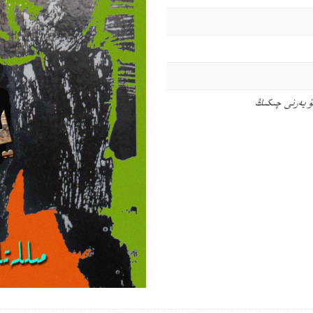
ۇ يەرنى چىكىڭ