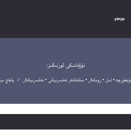
نۆۋەتتىكى ئورنىڭىز:
ۇيغۇرچە
•
تىل
•
رومانلار
•
مىللەتلەر نەشىرىياتى
•
نەشىرىياتلار
/ ياغاچ مېد