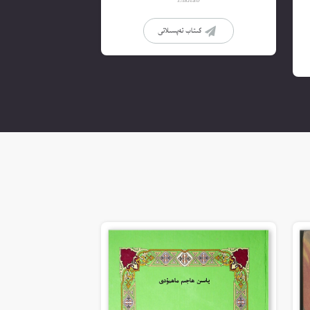
Elkitab
كىتاب تەپسىلاتى