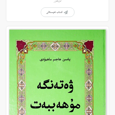
ئۇيغۇر
كىتاب تەپسىلاتى