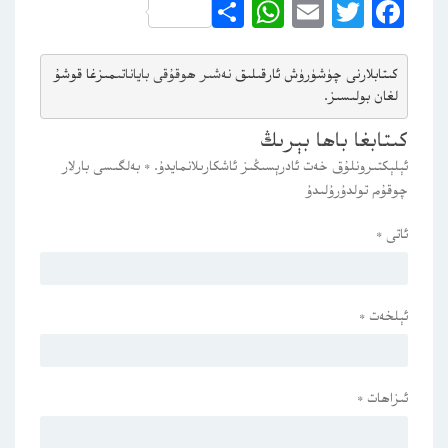
WhatsApp
Share
Email
Twitter
Facebook
كىتابلارنى چۈشۈرۈش ئارقىلىق 
نەشىر ھوقۇقى باياناتى
مىزغا قوشۇ
لغان بولىسىز.
كىتابغا باھا بېرىڭ
ئېلېكتىرونلۇق خەت ئادرېسىڭىز ئاشكارىلانمايدۇ.
*
بەلگىسى بارلار
چوقۇم تولدۇرۇلىدۇ
ئاتى
*
ئېلخەت
*
ئىزاھات
*