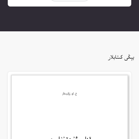
يېڭى كىتابلار