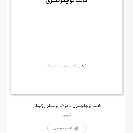
قەلب ئۇچقۇنلىرى – غۇلام ئوسمان زۇلپىقار
ئۇيغۇر
كىتاب تەپسىلاتى