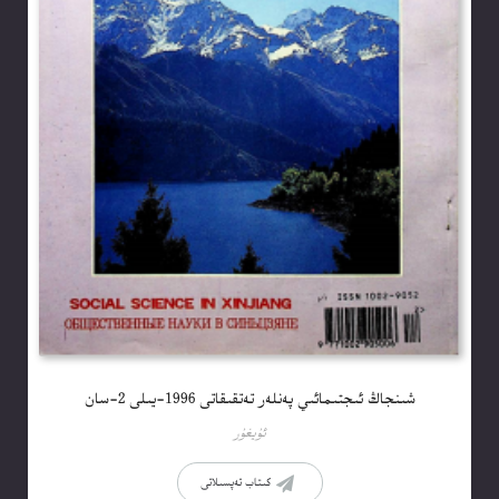
شىنجاڭ ئىجتىمائىي پەنلەر تەتقىقاتى 1996-يىلى 2-سان
ئۇيغۇر
كىتاب تەپسىلاتى