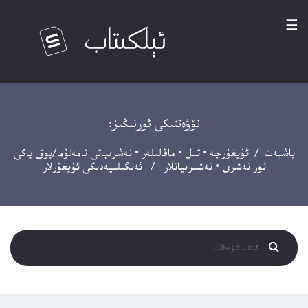
☰
نۆۋەتتىكى ئورنىڭىز:
باشبەت
/
ئۇيغۇرچە
•
تىل
•
ماقالىلەر
•
نەشرىياتى نامەلۇم/يوق ياكى
تور نەشرى
•
نەشىرىياتلار
/ ئەنگىلىيەدىكى ئۇيغۇرلار