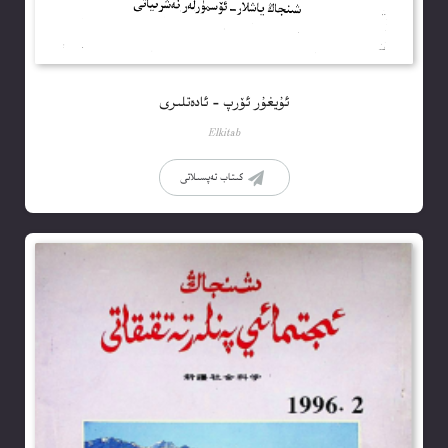
ئۇيغۇر ئۆرپ – ئادەتلىرى
Elkitab
كىتاب تەپسىلاتى