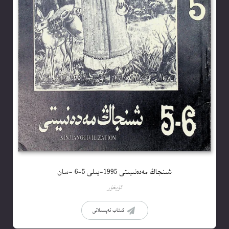
شىنجاڭ مەدەنىيىتى 1995-يىلى 5-6 -سان
ئۇيغۇر
كىتاب تەپسىلاتى