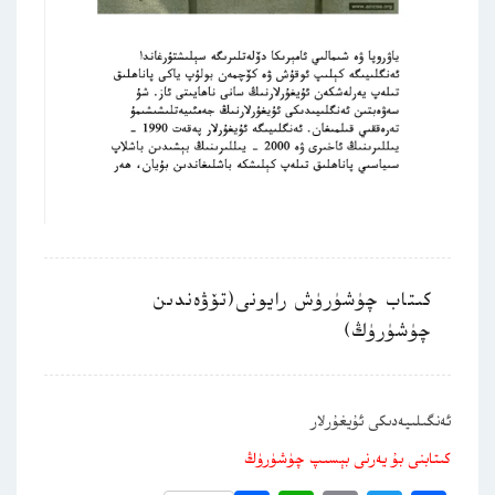
كىتاب چۈشۈرۈش رايونى(تۆۋەندىن
چۈشۈرۈڭ)
ئەنگىلىيەدىكى ئۇيغۇرلار
كىتابنى بۇ يەرنى بېسىپ چۈشۈرۈڭ