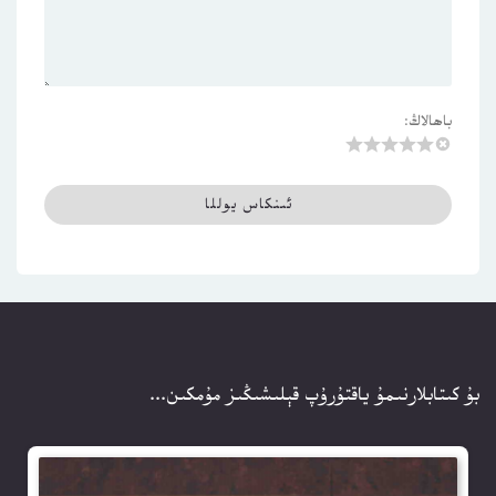
باھالاڭ:
بۇ كىتابلارنىمۇ ياقتۇرۇپ قېلىشىڭىز مۇمكىن...