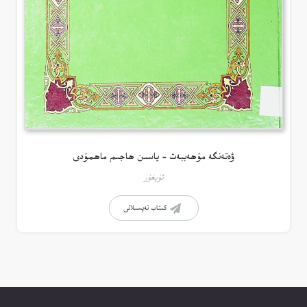
ۋەتەنگە مۇھەببەت – ياسىن ھاجىم ماھمۇدى
ئۇيغۇر
كىتاب تەپسىلاتى