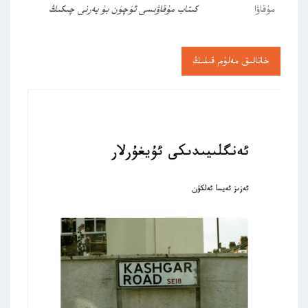
مۇقاۋا
كىتاب مۇقاۋىسى ئۈچۈن بۇ يەرنى چىكىڭ
خاتالىق مەلۇم قىلىڭ