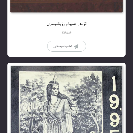
ئۆمەر ھەييام رۇبائىيلىرى
Elkitab
كىتاب تەپسىلاتى