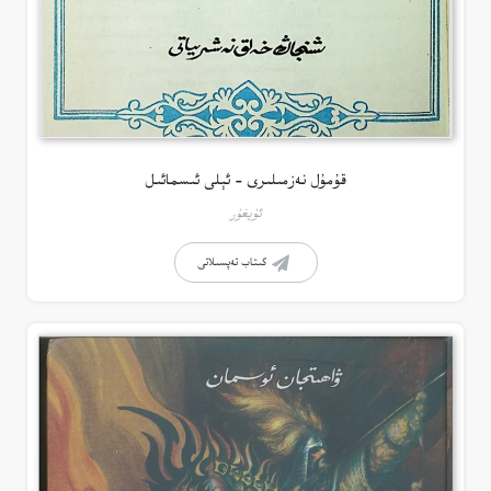
قۇمۇل نەزمىلىرى – ئېلى ئىسمائىل
ئۇيغۇر
كىتاب تەپسىلاتى