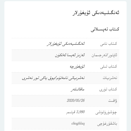
ئەنگىلىيەدىكى ئۇيغۇرلار
كىتاب تەپسىلاتى
كىتاب نامى
ئەنگىلىيەدىكى ئۇيغۇرلار
ئاپتور/تەرجىمان
ئەزىز ئەيسا ئەلكۈن
كىتاب تىلى
ئۇيغۇرچە
نەشرىيات
نەشرىياتى نامەلۇم/يوق ياكى تور نەشرى
كىتاب تۈرى
ماقالىلەر
ۋاقىت
2020/05/26
چۈشۈرۈلۈشى
3,990 قېتىم
باشقۇرغۇچى
choghluq