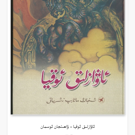
ئاۋازلىق ئوقيا – ۋاھىتجان ئوسمان