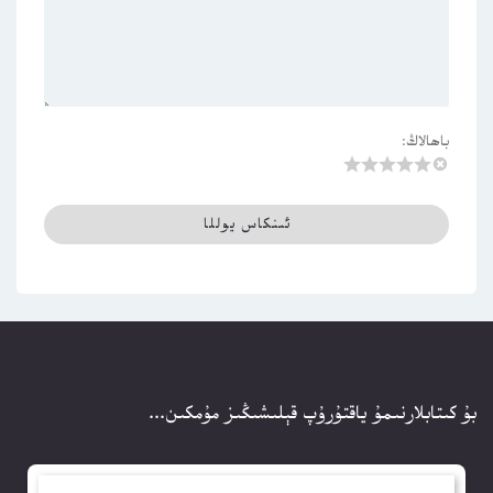
باھالاڭ:
بۇ كىتابلارنىمۇ ياقتۇرۇپ قېلىشىڭىز مۇمكىن...