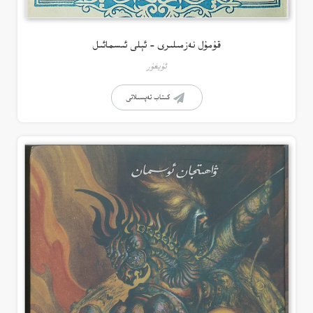
قۇمۇل نەزمىلىرى – ئېلى ئىسمائىل
ئۇيغۇر
كىتاب تەپسىلاتى