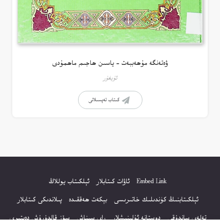
ۋەتەنگە مۇھەببەت – ياسىن ھاجىم ماھمۇدى
ئۇيغۇر
كىتاب تەپسىلاتى
Embed Link
ئاۋات كىتابلار
ئېلكىتاب يوللاڭ
ئېلكىتابنىڭ كۈندىلىك خاتىرىسى
بېكەت ھەققىدە
پىلاندىكى كىتابلار
تەلەي ساندۇقى
دوستانە ئۇلىنىشلار
راي سىناش
سۆز قالدۇرۇش دەپتىرى