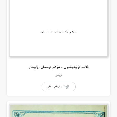
قەلب ئۇچقۇنلىرى – غۇلام ئوسمان زۇلپىقار
ئۇيغۇر
كىتاب تەپسىلاتى