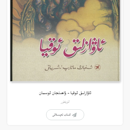
ئاۋازلىق ئوقيا – ۋاھىتجان ئوسمان
ئۇيغۇر
كىتاب تەپسىلاتى