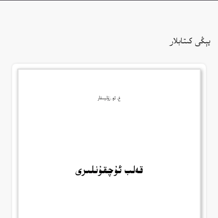
يېڭى كىتابلار