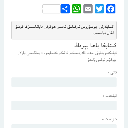
WhatsApp
Share
Email
Twitter
Facebook
كىتابلارنى چۈشۈرۈش ئارقىلىق 
نەشىر ھوقۇقى باياناتى
مىزغا قوشۇ
لغان بولىسىز.
كىتابغا باھا بېرىڭ
ئېلېكتىرونلۇق خەت ئادرېسىڭىز ئاشكارىلانمايدۇ.
*
بەلگىسى بارلار
چوقۇم تولدۇرۇلىدۇ
ئاتى
*
ئېلخەت
*
ئىزاھات
*