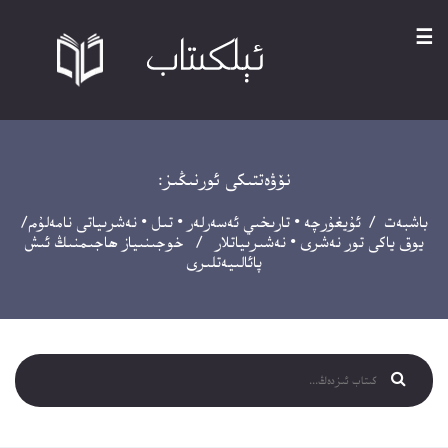
☰
نۆۋەتتىكى ئورنىڭىز:
باشبەت
/
ئۇيغۇرچە
•
تارىخىي ئەسەرلەر
•
تىل
•
نەشرىياتى نامەلۇم/
يوق ياكى تور نەشرى
•
نەشىرىياتلار
/ خوجىنىياز ھاجىمنىڭ ئىش
پائالىيەتلىرى