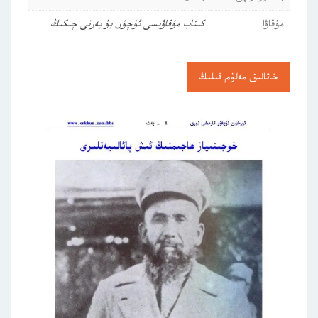
مۇقاۋا
كىتاب مۇقاۋىسى ئۈچۈن بۇ يەرنى چىكىڭ
خاتالىق مەلۇم قىلىڭ