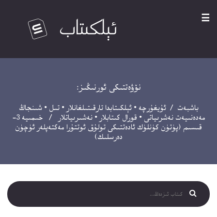
☰
نۆۋەتتىكى ئورنىڭىز:
باشبەت
/
ئۇيغۇرچە
•
ئېلكىتابدا تارقىتىلغانلار
•
تىل
•
شىنجاڭ
مەدەنىيەت نەشرىياتى
•
قورال كىتابلار
•
نەشىرىياتلار
/ خىمىيە 3-
قىسىم (پۈتۈن كۈنلۈك ئادەتتىكى تولۇق ئوتتۇرا مەكتەپلەر ئۈچۈن
دەرسلىك)