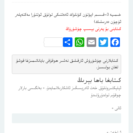
خىمىيە 3-قىسىم (پۈتۈن كۈنلۈك ئادەتتىكى تولۇق ئوتتۇرا مەكتەپلەر
ئۈچۈن دەرسلىك)
كىتابنى بۇ يەرنى بېسىپ چۈشۈرۈڭ
WhatsApp
Share
Email
Twitter
Facebook
كىتابلارنى چۈشۈرۈش ئارقىلىق 
نەشىر ھوقۇقى باياناتى
مىزغا قوشۇ
لغان بولىسىز.
كىتابغا باھا بېرىڭ
ئېلېكتىرونلۇق خەت ئادرېسىڭىز ئاشكارىلانمايدۇ.
*
بەلگىسى بارلار
چوقۇم تولدۇرۇلىدۇ
ئاتى
*
ئېلخەت
*