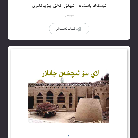
ئۈسكەك پادىشاھ – ئۇيغۇر خەلق چۆچەكلىرى
ئۇيغۇر
كىتاب تەپسىلاتى