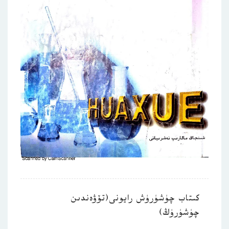
كىتاب چۈشۈرۈش رايونى(تۆۋەندىن
چۈشۈرۈڭ)