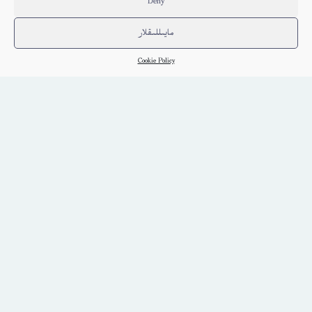
Deny
مايىللىقلار
Cookie Policy
ئاۋازلىق ئوقيا – ۋاھىتجان ئوسمان
ئۇيغۇر
كىتاب تەپسىلاتى