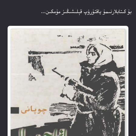
بۇ كىتابلارنىمۇ ياقتۇرۇپ قېلىشىڭىز مۇمكىن...