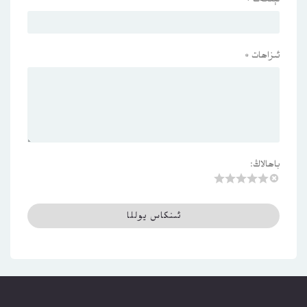
ئىزاھات
*
باھالاڭ: