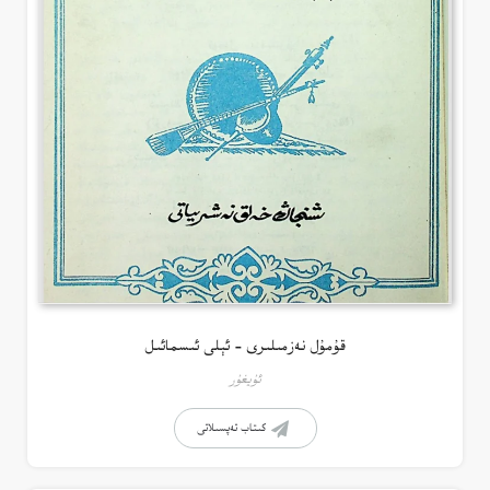
قۇمۇل نەزمىلىرى – ئېلى ئىسمائىل
ئۇيغۇر
كىتاب تەپسىلاتى