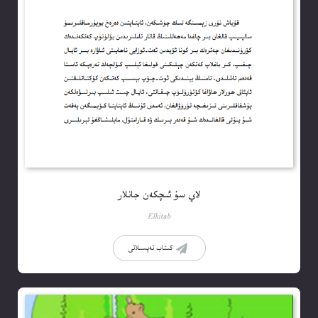
لاي سۇ ئىچكەن جانلار
Elkitab
كىتاب تەپسىلاتى