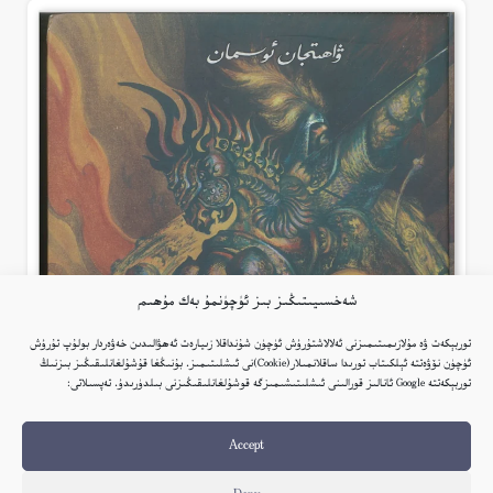
شەخسىيىتىڭىز بىز ئۈچۈنمۇ بەك مۇھىم
توربېكەت ۋە مۇلازىمىتىمىزنى ئەلالاشتۇرۇش ئۈچۈن شۇنداقلا زىيارەت ئەھۋالىدىن خەۋەردار بولۇپ تۇرۇش
ئۈچۈن نۆۋەتتە ئېلكىتاب تورىدا ساقلانمىلار(Cookie)نى ئىشلىتىمىز. بۇنىڭغا قۇشۇلغانلىقىڭىز بىزنىڭ
توربېكەتتە Google ئانالىز قورالىنى ئىشلىتىشىمىزگە قوشۇلغانلىقىڭىزنى بىلدۈرىدۇ. تەپسىلاتى:
Accept