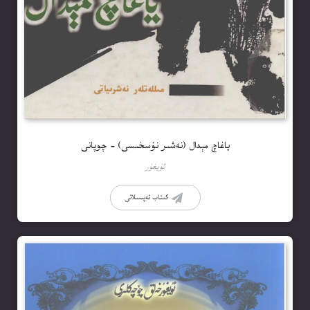
ياغاچ مېدال (نەشىر نۇسخىسى) – چوپانى
ئۇيغۇر
كىتاب تەپسىلاتى