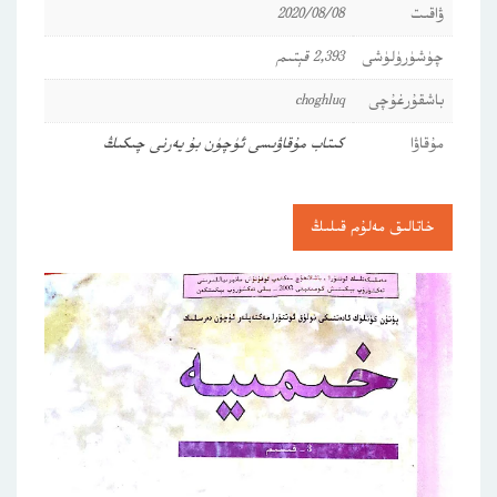
ۋاقىت
2020/08/08
چۈشۈرۈلۈشى
2,393 قېتىم
باشقۇرغۇچى
choghluq
مۇقاۋا
كىتاب مۇقاۋىسى ئۈچۈن بۇ يەرنى چىكىڭ
خاتالىق مەلۇم قىلىڭ