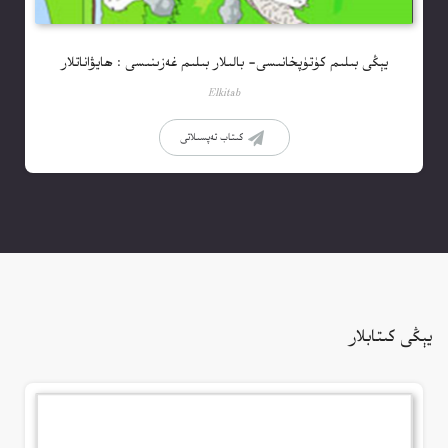
يېڭى بىلىم كۈتۈپخانىسى- بالىلار بىلىم غەزىنىسى : ھايۋاناتلار
Elkitab
كىتاب تەپسىلاتى
يېڭى كىتابلار