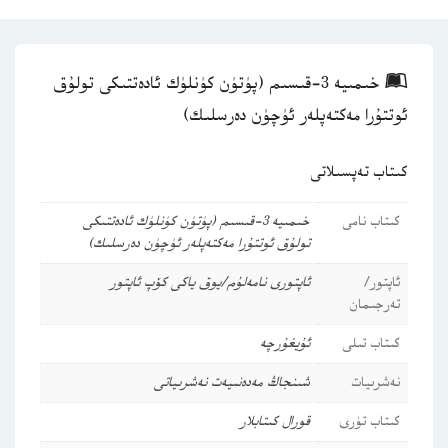
خىمىيە 3-قىسىم (پۈتۈن كۈنلۈك ئادەتتىكى تولۇق
ئوتتۇرا مەكتەپلەر ئۈچۈن دەرسلىك)
كىتاب تەپسىلاتى
كىتاب نامى
خىمىيە 3-قىسىم (پۈتۈن كۈنلۈك ئادەتتىكى
تولۇق ئوتتۇرا مەكتەپلەر ئۈچۈن دەرسلىك)
ئاپتور/
ئاپتورى نامەلۇم/يوق ياكى كۆپ ئاپتور
تەرجىمان
كىتاب تىلى
ئۇيغۇرچە
نەشرىيات
شىنجاڭ مەدەنىيەت نەشرىياتى
كىتاب تۈرى
قورال كىتابلار