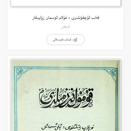
قەلب ئۇچقۇنلىرى – غۇلام ئوسمان زۇلپىقار
ئۇيغۇر
كىتاب تەپسىلاتى