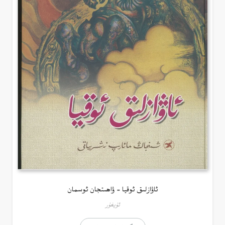
ئاۋازلىق ئوقيا – ۋاھىتجان ئوسمان
ئۇيغۇر