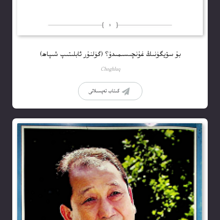
بۇ سۆيگۈنىڭ غۇنچىسىمىدۇ؟ (گۈلنۇر ئابلىتىپ شىپاھ)
Choghluq
كىتاب تەپسىلاتى