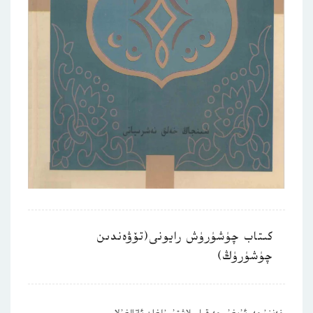
كىتاب چۈشۈرۈش رايونى(تۆۋەندىن
چۈشۈرۈڭ)