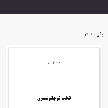
يېڭى كىتابلار