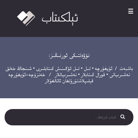
☰
نۆۋەتتىكى ئورنىڭىز:
باشبەت
/
ئۇيغۇرچە
•
تىل
•
تىل ئۆگىنىش كىتابلىرى
•
شىنجاڭ خەلق
نەشىرىياتى
•
قورال كىتابلار
•
نەشىرىياتلار
/ خەنزۇچە-ئۇيغۇرچە
قېلىپلاشتۇرۇلغان ئاتالغۇلار