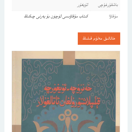
باشقۇرغۇچى
ئۇيغۇر
مۇقاۋا
كىتاب مۇقاۋىسى ئۈچۈن بۇ يەرنى چىكىڭ
خاتالىق مەلۇم قىلىڭ