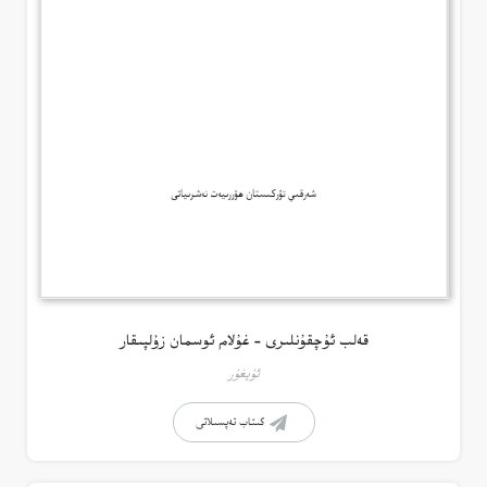
قەلب ئۇچقۇنلىرى – غۇلام ئوسمان زۇلپىقار
ئۇيغۇر
كىتاب تەپسىلاتى