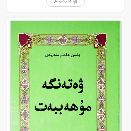
كىتاب تەپسىلاتى