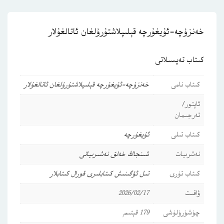
خەنزۇچە-ئۇيغۇرچە قېلىپلاشتۇرۇلغان ئاتالغۇلار
كىتاب تەپسىلاتى
كىتاب نامى
خەنزۇچە-ئۇيغۇرچە قېلىپلاشتۇرۇلغان ئاتالغۇلار
ئاپتور/
تەرجىمان
كىتاب تىلى
ئۇيغۇرچە
نەشرىيات
شىنجاڭ خەلق نەشىرىياتى
كىتاب تۈرى
تىل ئۆگىنىش كىتابلىرى
قورال كىتابلار
ۋاقىت
2026/02/17
چۈشۈرۈلۈشى
179 قېتىم