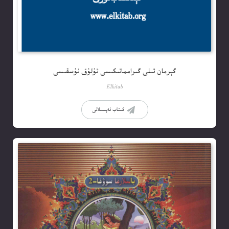
گېرمان تىلى گىرامماتىكىسى تۇلۇق نۇسقىسى
Elkitab
كىتاب تەپسىلاتى