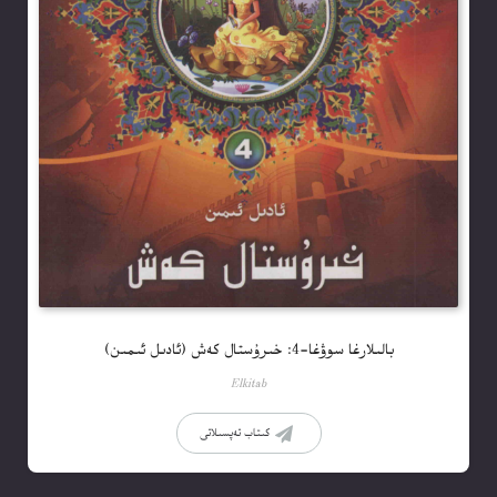
بالىلارغا سوۋغا-4: خىرۇستال كەش (ئادىل ئىمىن)
Elkitab
كىتاب تەپسىلاتى