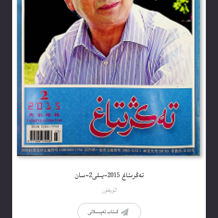
تەڭرىتاغ 2015-يىلى2-سان
ئۇيغۇر
كىتاب تەپسىلاتى