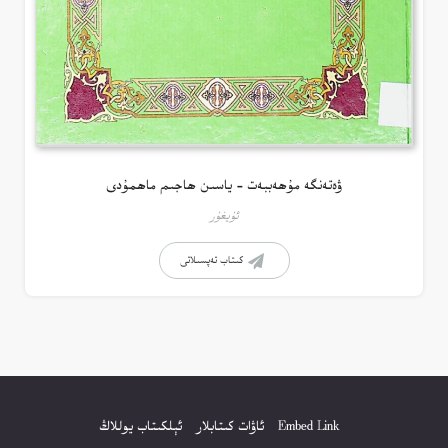
ۋەتەنگە مۇھەببەت – ياسىن ھاجىم ماھمۇدى
ئۇيغۇر
كىتاب تەپسىلاتى
Embed Link
ئاۋات كىتابلار
ئېلكىتاب يوللاڭ