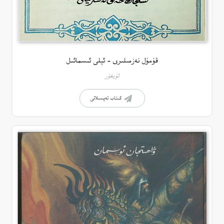
قۇمۇل نەزمىلىرى – ئېلى ئىسمائىل
ئۇيغۇر
كىتاب تەپسىلاتى