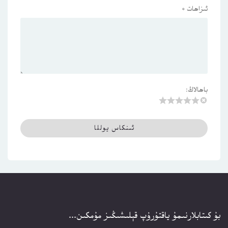
ئىزاھات
*
باھالاڭ:
بۇ كىتابلارنىمۇ ياقتۇرۇپ قېلىشىڭىز مۇمكىن...