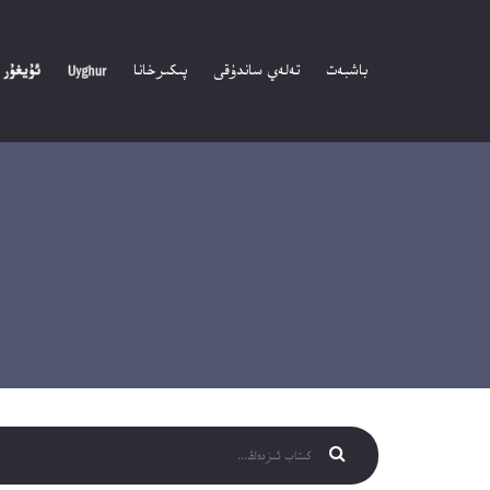
باشبەت
تەلەي ساندۇقى
پىكىرخانا