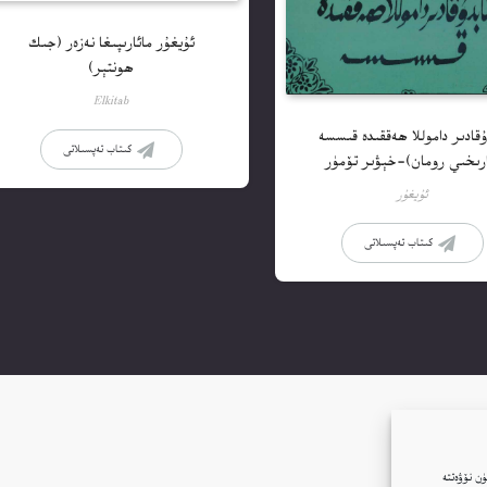
ئۇيغۇر مائارىپىغا نەزەر (جىك
ھونتېر)
Elkitab
ۇقادىر داموللا ھەققىدە قىسسە
كىتاب تەپسىلاتى
رىخىي رومان)-خېۋىر تۆمۈر
ئۇيغۇر
كىتاب تەپسىلاتى
ن نۆۋەتتە