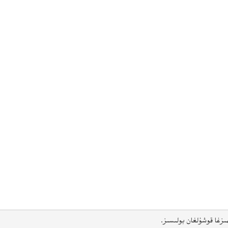
ىزغا قوشۇلغان بولىسىز.