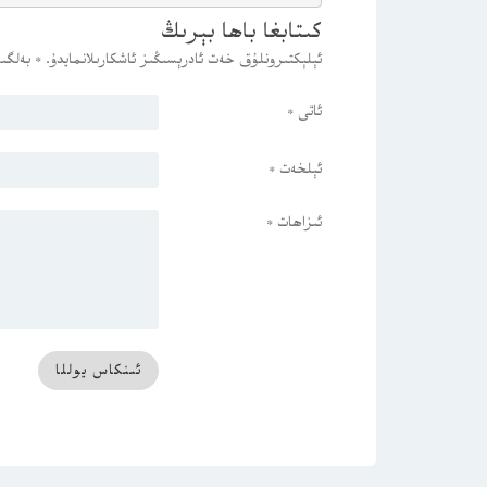
كىتابغا باھا بېرىڭ
ئېلېكتىرونلۇق خەت ئادرېسىڭىز ئاشكارىلانمايدۇ.
*
بەلگىس
ئاتى
*
ئېلخەت
*
ئىزاھات
*