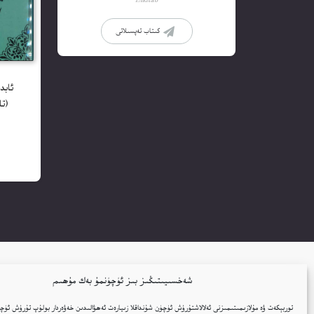
Elkitab
كىتاب تەپسىلاتى
ئابد
(تا
شەخسىيىتىڭىز بىز ئۈچۈنمۇ بەك مۇھىم
توربېكەت ۋە مۇلازىمىتىمىزنى ئەلالاشتۇرۇش ئۈچۈن شۇنداقلا زىيارەت ئەھۋالىدىن خەۋەردار بولۇپ تۇرۇش ئۈچۈ