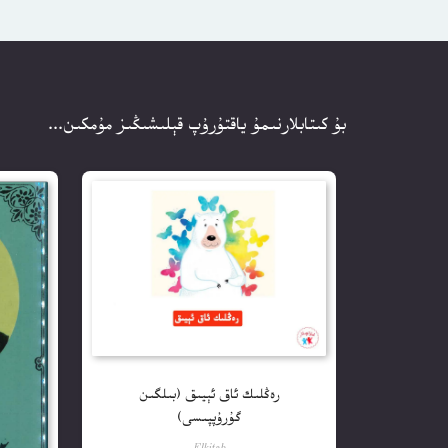
بۇ كىتابلارنىمۇ ياقتۇرۇپ قېلىشىڭىز مۇمكىن...
رەڭلىك ئاق ئېيىق (بىلگىن
گۇرۇپپىسى)