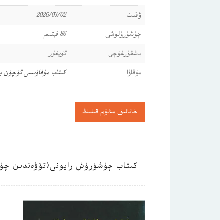
ۋاقىت
2026/03/02
چۈشۈرۈلۈشى
86 قېتىم
باشقۇرغۇچى
ئۇيغۇر
مۇقاۋا
كىتاب مۇقاۋىسى ئۈچۈن ب
خاتالىق مەلۇم قىلىڭ
كىتاب چۈشۈرۈش رايونى(تۆۋەندىن چۈ