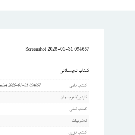
Screenshot 2026-01-31 094657
كىتاب تەپسىلاتى
كىتاب نامى
nshot 2026-01-31 094657
ئاپتور/تەرجىمان
كىتاب تىلى
نەشرىيات
كىتاب تۈرى