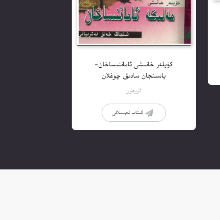
كۈيلەر خانىشى ئاماننىساخان-
ياسىنجان سادىق چوغلان
ئۇيغۇر
كىتاب تەپسىلاتى