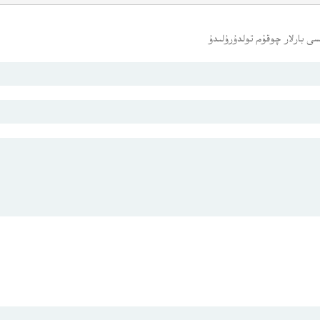
ى بارلار چوقۇم تولدۇرۇلىدۇ