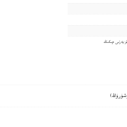
ۇ يەرنى چىكىڭ
شۈرۈڭ)