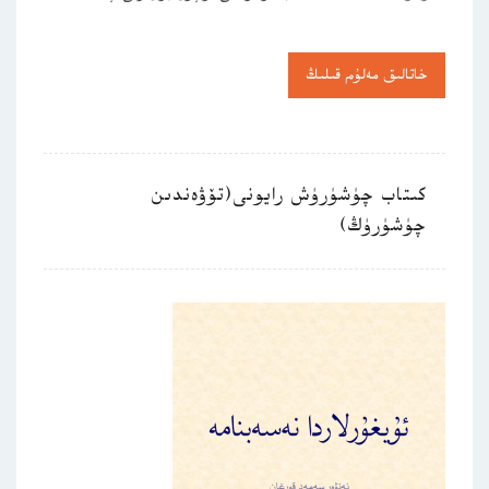
خاتالىق مەلۇم قىلىڭ
كىتاب چۈشۈرۈش رايونى(تۆۋەندىن
چۈشۈرۈڭ)