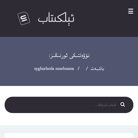
☰
نۆۋەتتىكى ئورنىڭىز:
باشبەت
/ / uyghurlarda nesebnama