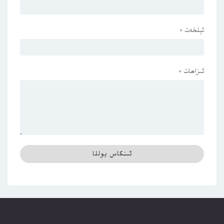
ئېلخەت
*
ئىزاھات
*