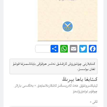
WhatsApp
Share
Email
Twitter
Facebook
كىتابلارنى چۈشۈرۈش ئارقىلىق 
نەشىر ھوقۇقى باياناتى
مىزغا قوشۇ
لغان بولىسىز.
كىتابغا باھا بېرىڭ
ئېلېكتىرونلۇق خەت ئادرېسىڭىز ئاشكارىلانمايدۇ.
*
بەلگىسى بارلار
چوقۇم تولدۇرۇلىدۇ
ئاتى
*