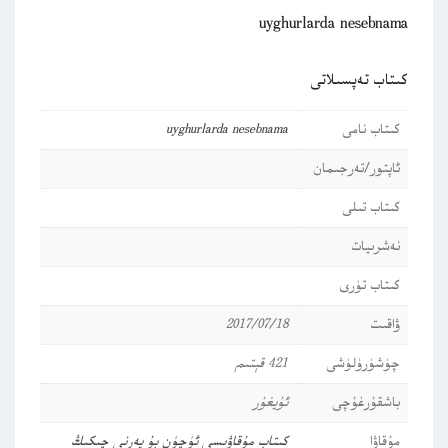
uyghurlarda nesebnama
كىتاب تەپسىلاتى
كىتاب نامى
uyghurlarda nesebnama
ئاپتور/تەرجىمان
كىتاب تىلى
نەشرىيات
كىتاب تۈرى
ۋاقىت
2017/07/18
چۈشۈرۈلۈشى
421 قېتىم
باشقۇرغۇچى
ئۇيغۇر
مۇقاۋا
كىتاب مۇقاۋىسى ئۈچۈن بۇ يەرنى چىكىڭ