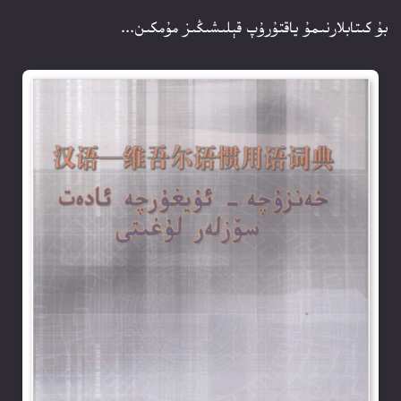
بۇ كىتابلارنىمۇ ياقتۇرۇپ قېلىشىڭىز مۇمكىن...