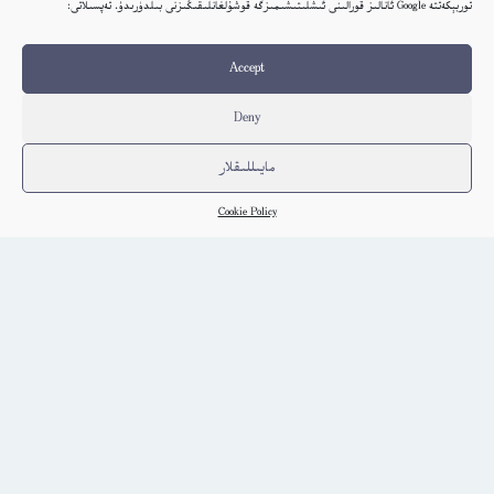
توربېكەتتە Google ئانالىز قورالىنى ئىشلىتىشىمىزگە قوشۇلغانلىقىڭىزنى بىلدۈرىدۇ. تەپسىلاتى:
تۇرمۇشتىكى سەۋەنلىكلەرگە تەدبىرلەر – ئىبن سىنا
ئۇيغۇر
Accept
كىتاب تەپسىلاتى
Deny
مايىللىقلار
Cookie Policy
Embed Link
ئاۋات كىتابلار
ئېلكىتاب يوللاڭ
ئېلكىتابنىڭ كۈندىلىك خاتىرىسى
بېكەت ھەققىدە
پىلاندىكى كىتابلار