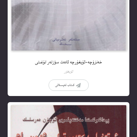
خەنزۇچە-ئۇيغۇرچە ئادەت سۆزلەر لۇغىتى
ئۇيغۇر
كىتاب تەپسىلاتى