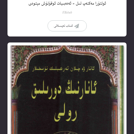
ئ‍وتتۇرا مەكتەپ تىل – ئەدەبىيات ئوقۇتۇش مېتودى
Elkitab
كىتاب تەپسىلاتى