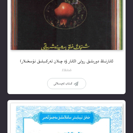
ئانارنىڭ دورىلىق رولى (ئانار ۋە چىلان تەركىبلىق نۇسخىلار)
Elkitab
كىتاب تەپسىلاتى