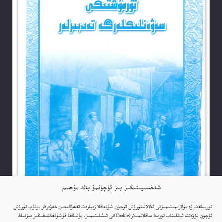
شەخسىيىتىڭىز بىز ئۈچۈنمۇ بەك مۇھىم
توربېكەت ۋە مۇلازىمىتىمىزنى ئەلالاشتۇرۇش ئۈچۈن شۇنداقلا زىيارەت ئەھۋالىدىن خەۋەردار بولۇپ تۇرۇش
ئۈچۈن نۆۋەتتە ئېلكىتاب تورىدا ساقلانمىلار(Cookie)نى ئىشلىتىمىز. بۇنىڭغا قۇشۇلغانلىقىڭىز بىزنىڭ