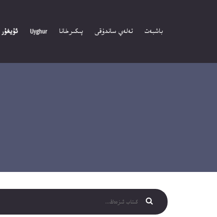
باشبەت
تەلەي ساندۇقى
پىكىرخانا