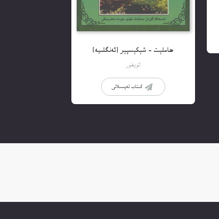
ھاملېت – شېكېسپېر [ئەنگلىيە]
ئۇيغۇر
كىتاب تەپسىلاتى