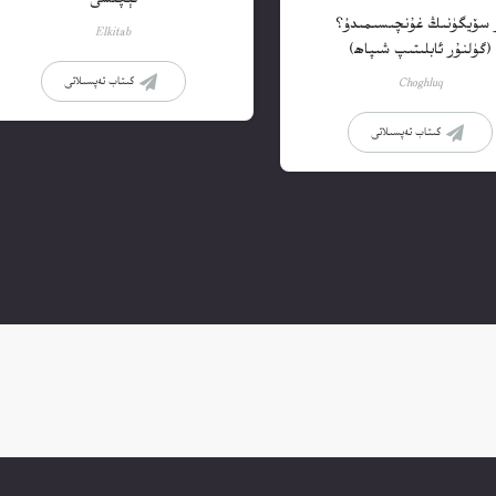
 سۆيگۈنىڭ غۇنچىسىمىدۇ؟
Elkitab
(گۈلنۇر ئابلىتىپ شىپاھ)
كىتاب تەپسىلاتى
Choghluq
كىتاب تەپسىلاتى