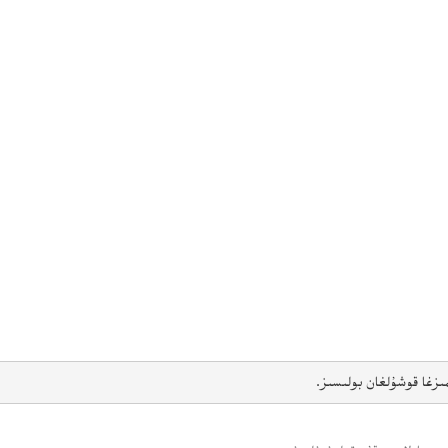
ىزغا قوشۇلغان بولىسىز.