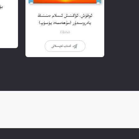
بۇ
ئوقۇش، ئۆگىنىش ئىسلام دىنىنىڭ
يادروسىدۇر (مۇھەممەد يۈسۈپ)
Elkitab
كىتاب تەپسىلاتى