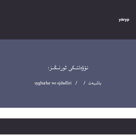
نۆۋەتتىكى ئورنىڭىز:
باشبەت
/ / uyghurlar we ejdadliri