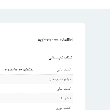
uyghurlar we ejdadliri
كىتاب تەپسىلاتى
كىتاب نامى
uyghurlar we ejdadliri
ئاپتور/تەرجىمان
كىتاب تىلى
نەشرىيات
كىتاب تۈرى