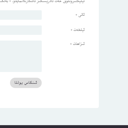
ئېلېكتىرونلۇق خەت ئادرېسىڭىز ئاشكارىلانمايدۇ.
*
بەلگىس
ئاتى
*
ئېلخەت
*
ئىزاھات
*