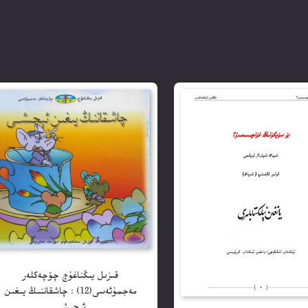
قىزىل يىڭناغۇچ چۆچەكلەر
مەجمۇئەسى(12) : چاشقاننىڭ يىغىن
ئېچىشى