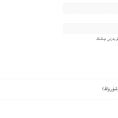
ۇ يەرنى چىكىڭ
شۈرۈڭ)