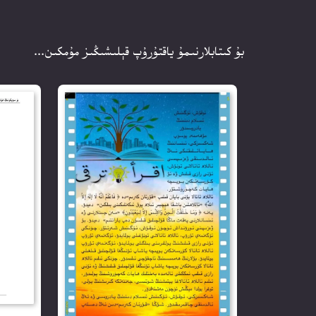
بۇ كىتابلارنىمۇ ياقتۇرۇپ قېلىشىڭىز مۇمكىن...