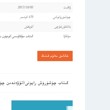
ۋاقىت
2017/10/05
چۈشۈرۈلۈشى
470 قېتىم
باشقۇرغۇچى
ئۇيغۇر
مۇقاۋا
كىتاب مۇقاۋىسى ئۈچۈن ب
خاتالىق مەلۇم قىلىڭ
كىتاب چۈشۈرۈش رايونى(تۆۋەندىن چۈ