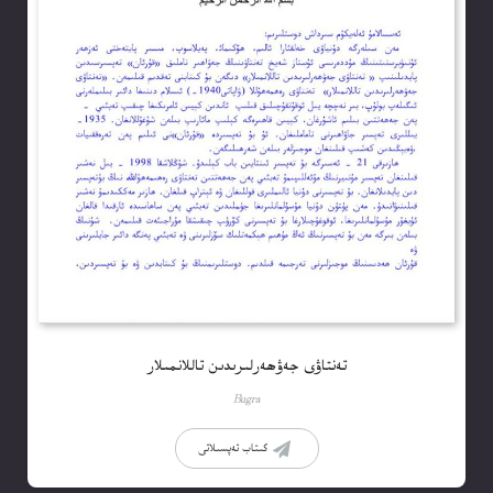
تەنتاۋى جەۋھەرلىرىدىن تاللانمىلار
Bugra
كىتاب تەپسىلاتى