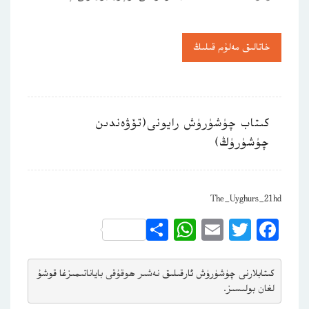
خاتالىق مەلۇم قىلىڭ
كىتاب چۈشۈرۈش رايونى(تۆۋەندىن
چۈشۈرۈڭ)
The_Uyghurs_21hd
WhatsApp
Share
Email
Twitter
Facebook
كىتابلارنى چۈشۈرۈش ئارقىلىق 
نەشىر ھوقۇقى باياناتى
مىزغا قوشۇ
لغان بولىسىز.