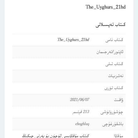
The_Uyghurs_21hd
كىتاب تەپسىلاتى
كىتاب نامى
The_Uyghurs_21hd
ئاپتور/تەرجىمان
كىتاب تىلى
نەشرىيات
كىتاب تۈرى
ۋاقىت
2021/06/07
چۈشۈرۈلۈشى
213 قېتىم
باشقۇرغۇچى
choghluq
مۇقاۋا
كىتاب مۇقاۋىسى ئۈچۈن بۇ يەرنى چىكىڭ