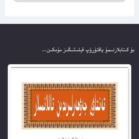
بۇ كىتابلارنىمۇ ياقتۇرۇپ قېلىشىڭىز مۇمكىن...