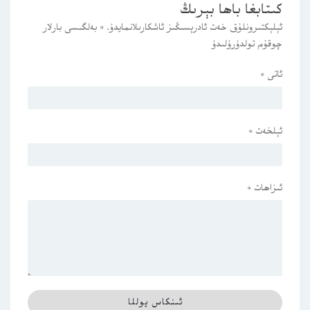
كىتابغا باھا بېرىڭ
ئېلېكتىرونلۇق خەت ئادرېسىڭىز ئاشكارىلانمايدۇ.
*
بەلگىسى بارلار
چوقۇم تولدۇرۇلىدۇ
ئاتى
*
ئېلخەت
*
ئىزاھات
*