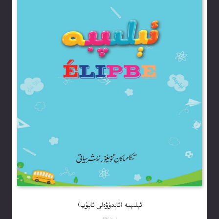
ئېلىپبە (ئابدۇۋەلى ئايۇپ)