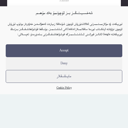
Elkitab
شەخسىيىتىڭىز بىز ئۈچۈنمۇ بەك مۇھىم
كىتاب تەپسىلاتى
توربېكەت ۋە مۇلازىمىتىمىزنى ئەلالاشتۇرۇش ئۈچۈن شۇنداقلا زىيارەت ئەھۋالىدىن خەۋەردار بولۇپ تۇرۇش
ئۈچۈن نۆۋەتتە ئېلكىتاب تورىدا ساقلانمىلار(Cookie)نى ئىشلىتىمىز. بۇنىڭغا قۇشۇلغانلىقىڭىز بىزنىڭ
توربېكەتتە Google ئانالىز قورالىنى ئىشلىتىشىمىزگە قوشۇلغانلىقىڭىزنى بىلدۈرىدۇ. تەپسىلاتى:
Accept
Deny
مايىللىقلار
Cookie Policy