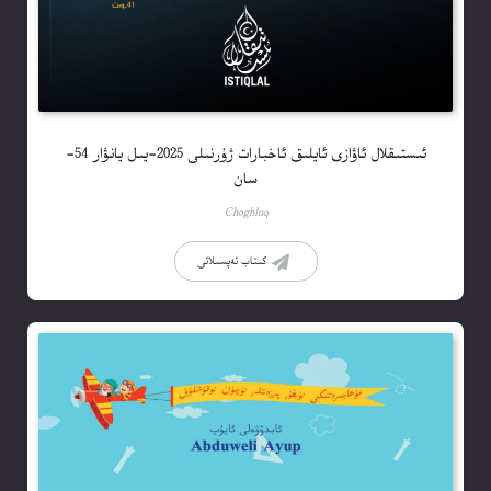
ئىستىقلال ئاۋازى ئايلىق ئاخبارات ژۇرنىلى 2025-يىل يانۋار 54-
سان
Choghluq
كىتاب تەپسىلاتى