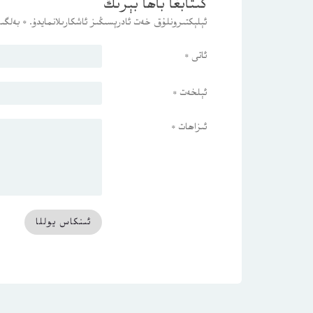
كىتابغا باھا بېرىڭ
ئېلېكتىرونلۇق خەت ئادرېسىڭىز ئاشكارىلانمايدۇ.
*
بەلگىس
ئاتى
*
ئېلخەت
*
ئىزاھات
*