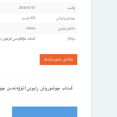
ۋاقىت
2018/01/01
چۈشۈرۈلۈشى
652 قېتىم
باشقۇرغۇچى
elkitab
مۇقاۋا
كىتاب مۇقاۋىسى ئۈچۈن ب
خاتالىق مەلۇم قىلىڭ
كىتاب چۈشۈرۈش رايونى(تۆۋەندىن چۈ