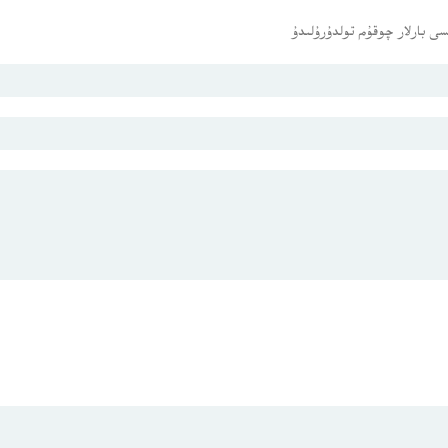
ى بارلار چوقۇم تولدۇرۇلىدۇ