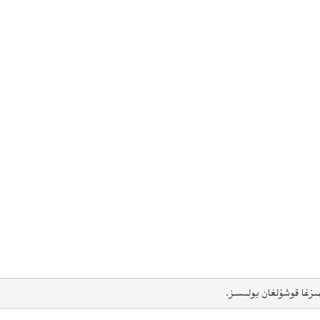
ىزغا قوشۇلغان بولىسىز.