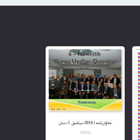
خەۋەرنامە | 2018-يىللىق 1-سان
Elkitab