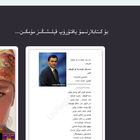
بۇ كىتابلارنىمۇ ياقتۇرۇپ قېلىشىڭىز مۇمكىن...