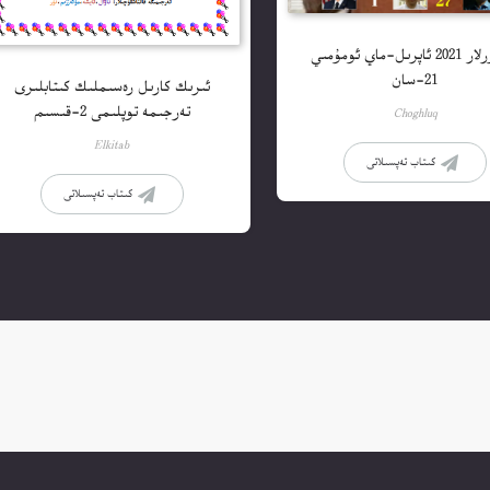
ئۇيغۇرلار 2021 ئاپرىل-ماي ئومۇمىي
21-سان
ئىرىك كارىل رەسىملىك كىتابلىرى
تەرجىمە توپلىمى 2-قىسىم
Choghluq
Elkitab
كىتاب تەپسىلاتى
كىتاب تەپسىلاتى