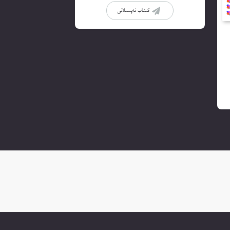
كىتاب تەپسىلاتى