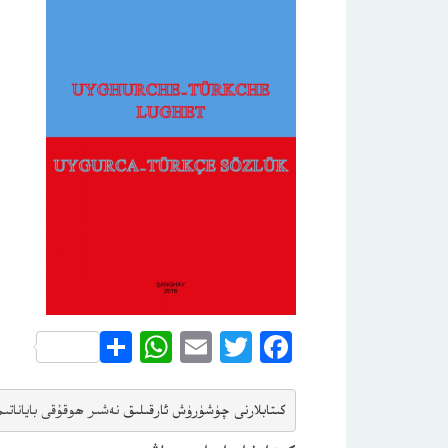
WhatsApp
Share
Email
Twitter
Facebook
كىتابلارنى چۈشۈرۈش ئارقىلىق 
نەشىر ھوقۇقى باياناتى
م