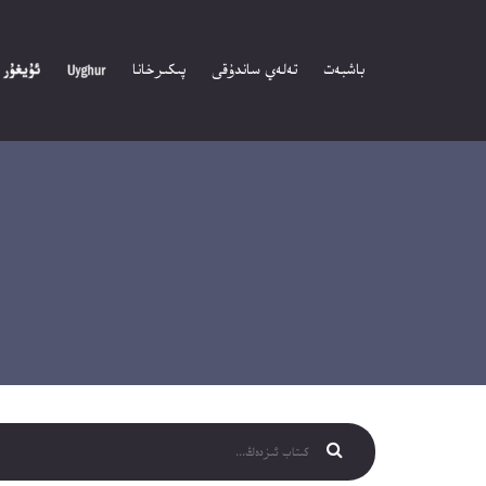
باشبەت
تەلەي ساندۇقى
پىكىرخانا