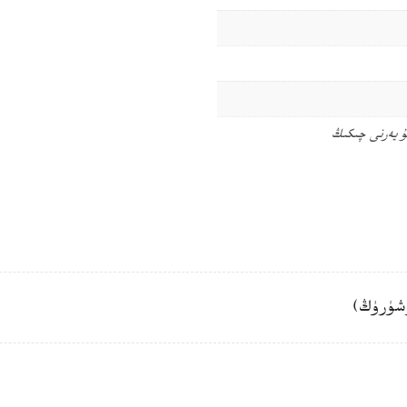
ۇ يەرنى چىكىڭ
شۈرۈڭ)