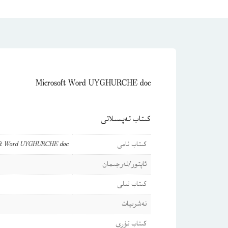
Microsoft Word UYGHURCHE doc
كىتاب تەپسىلاتى
كىتاب نامى
ft Word UYGHURCHE doc
ئاپتور/تەرجىمان
كىتاب تىلى
نەشرىيات
كىتاب تۈرى