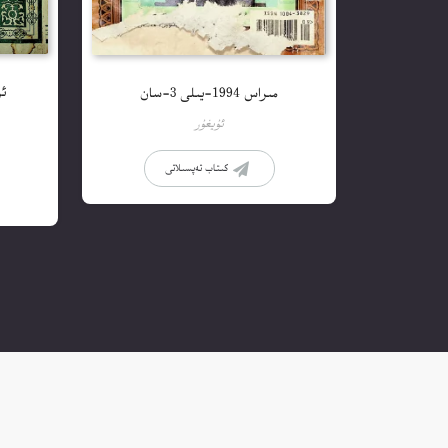
ئۇ
مىراس 1994-يىلى 3-سان
ئۇيغۇر
كىتاب تەپسىلاتى