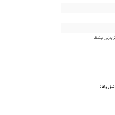
ۇ يەرنى چىكىڭ
شۈرۈڭ)