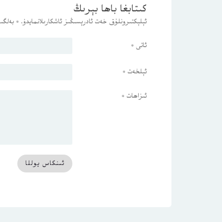
كىتابغا باھا بېرىڭ
ئېلېكتىرونلۇق خەت ئادرېسىڭىز ئاشكارىلانمايدۇ.
*
بەلگىس
ئاتى
*
ئېلخەت
*
ئىزاھات
*