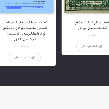
ئەشۇ يىللاردا ( مەرھۇم ئەخمەتجان
يغۇر مىللى تېبابىتىدە كۆپ
قاسىمى ھەققىدە كۆرگەن – بىلگەن
ئىشلىتىلىدىغان دورىلار
ۋە ئاڭلىغانلىرىمدىن ئەسلىمە) –
ئۇيغۇر
ئەرشىدىن تاتلىق
كىتاب تەپسىلاتى
Elkitab
كىتاب تەپسىلاتى