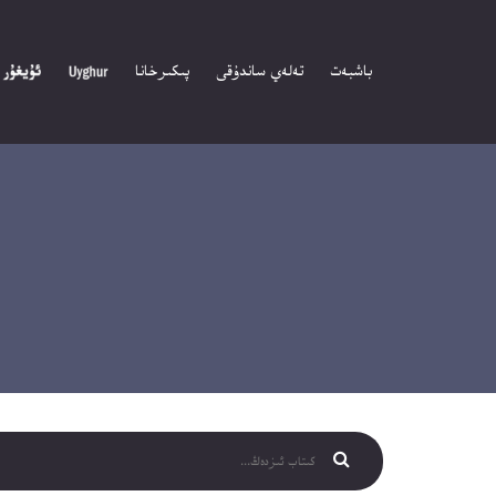
باشبەت
تەلەي ساندۇقى
پىكىرخانا