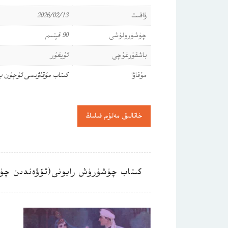
ۋاقىت
2026/02/13
چۈشۈرۈلۈشى
90 قېتىم
باشقۇرغۇچى
ئۇيغۇر
مۇقاۋا
كىتاب مۇقاۋىسى ئۈچۈن ب
خاتالىق مەلۇم قىلىڭ
كىتاب چۈشۈرۈش رايونى(تۆۋەندىن چۈ