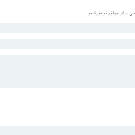
ى بارلار چوقۇم تولدۇرۇلىدۇ