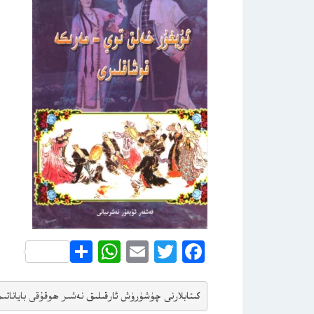
WhatsApp
Share
Email
Twitter
Facebook
كىتابلارنى چۈشۈرۈش ئارقىلىق 
نەشىر ھوقۇقى باياناتى
م