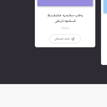
يەكەن-سەئىدىيە خانلىقىنىڭ
قىسقىچە تارىخى
Elkitab
كىتاب تەپسىلاتى