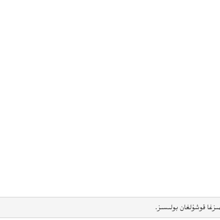
ىزغا قوشۇلغان بولىسىز.