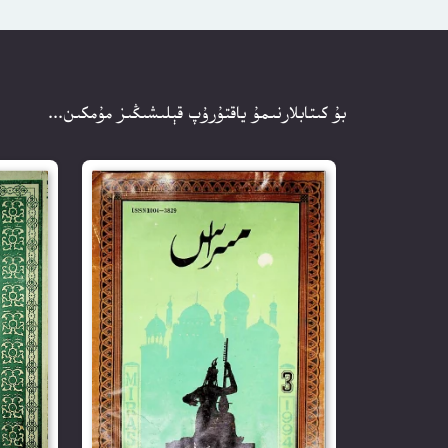
بۇ كىتابلارنىمۇ ياقتۇرۇپ قېلىشىڭىز مۇمكىن...