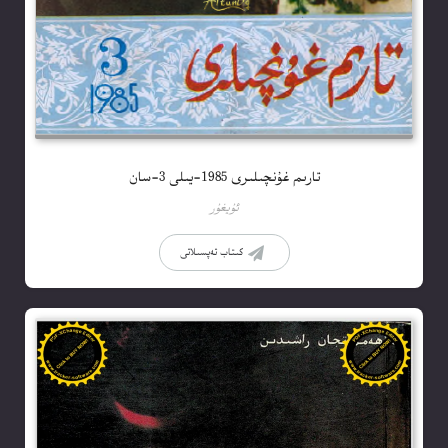
تارىم غۇنچىلىرى 1985-يىلى 3-سان
ئۇيغۇر
كىتاب تەپسىلاتى