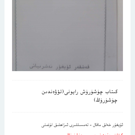
كىتاب چۈشۈرۈش رايونى(تۆۋەندىن
چۈشۈرۈڭ)
ئۇيغۇر خەلق ماقال – تەمسىللىرى ئىزاھلىق لۇغىتى