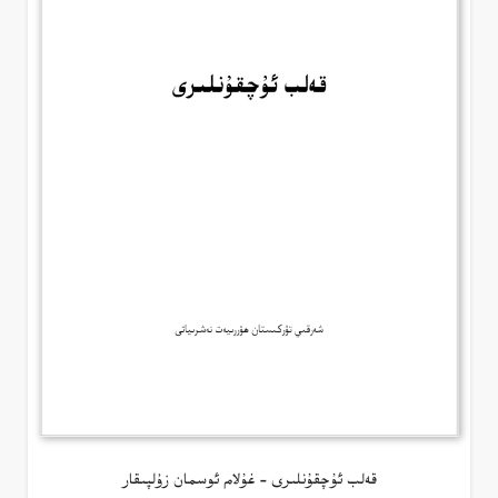
قەلب ئۇچقۇنلىرى – غۇلام ئوسمان زۇلپىقار