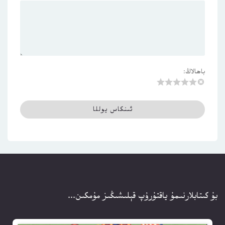
باھالاڭ:
بۇ كىتابلارنىمۇ ياقتۇرۇپ قېلىشىڭىز مۇمكىن...