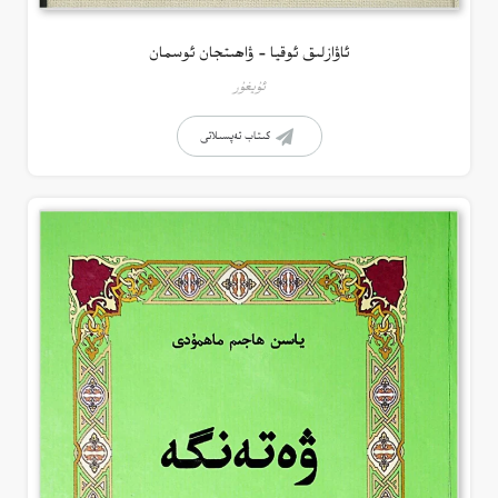
ئاۋازلىق ئوقيا – ۋاھىتجان ئوسمان
ئۇيغۇر
كىتاب تەپسىلاتى