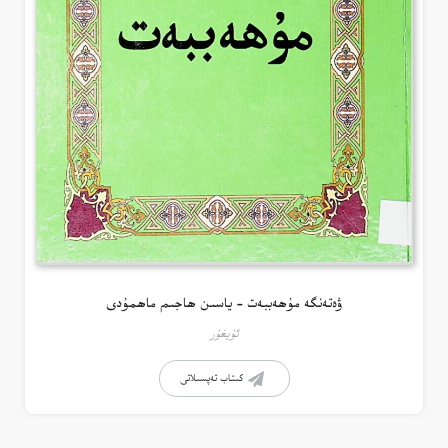
ۋەتەنگە مۇھەببەت – ياسىن ھاجىم ماھمۇدى
ئۇيغۇر
كىتاب تەپسىلاتى