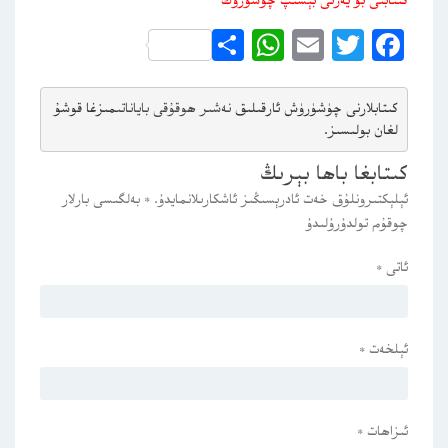
كىتابنى بۇ يەرنى بېسىپ چۈشۈرۈڭ
WhatsApp
Share
Email
Twitter
Facebook
كىتابلارنى چۈشۈرۈش ئارقىلىق 
نەشىر ھوقۇقى باياناتى
مىزغا قوشۇ
لغان بولىسىز.
كىتابغا باھا بېرىڭ
ئېلېكتىرونلۇق خەت ئادرېسىڭىز ئاشكارىلانمايدۇ.
*
بەلگىسى بارلار
چوقۇم تولدۇرۇلىدۇ
ئاتى
*
ئېلخەت
*
ئىزاھات
*