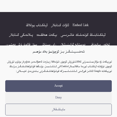
Embed Link
ئاۋات كىتابلار
ئېلكىتاب يوللاڭ
ئېلكىتابنىڭ كۈندىلىك خاتىرىسى
بېكەت ھەققىدە
پىلاندىكى كىتابلار
تەلەي ساندۇقى
دوستانە ئۇلىنىشلار
راي سىناش
سۆز قالدۇرۇش دەپتىرى
شەخسىيىتىڭىز بىز ئۈچۈنمۇ بەك مۇھىم
كۆپ سورالغان سۇئاللار
كىتاب تىزىملىكى
مەخپىيەتلىك باياناتى
توربېكەت ۋە مۇلازىمىتىمىزنى ئەلالاشتۇرۇش ئۈچۈن شۇنداقلا زىيارەت ئەھۋالىدىن خەۋەردار بولۇپ تۇرۇش
نەشىر ھوقۇقى باياناتى
ئۈچۈن نۆۋەتتە ئېلكىتاب تورىدا ساقلانمىلار(Cookie)نى ئىشلىتىمىز. بۇنىڭغا قۇشۇلغانلىقىڭىز بىزنىڭ
توربېكەتتە Google ئانالىز قورالىنى ئىشلىتىشىمىزگە قوشۇلغانلىقىڭىزنى بىلدۈرىدۇ. تەپسىلاتى:
© 2017-2026 تور بېكەتنىڭ بارلىق ھوقۇقى ئېلكىتاب تورى غا مەنسۇپ.
Accept
تور بېكەت ھەققىدە تەكلىپ - پىكىر بولسا، تۆۋەندىكى ئېلخەت ئارقىلىق بېكەت
باشلىقى بىلەن بىۋاستە ئالاقە قىلىڭ: elkitabtori@gmail.com
Deny
ھەر كۈنى يېڭى كىتابلار قوشۇلىۋاتىدۇ...
مايىللىقلار