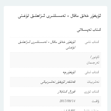
ئۇيغۇر خەلق ماقال – تەمسىللىرى ئىزاھلىق لۇغىتى
كىتاب تەپسىلاتى
كىتاب نامى
ئۇيغۇر خەلق ماقال – تەمسىللىرى ئىزاھلىق
لۇغىتى
ئاپتور/
تەرجىمان
كىتاب تىلى
ئۇيغۇرچە
نەشرىيات
قەشقەر ئۇيغۇر نەشىرىياتى
كىتاب تۈرى
قورال كىتابلار
ۋاقىت
2017/09/14