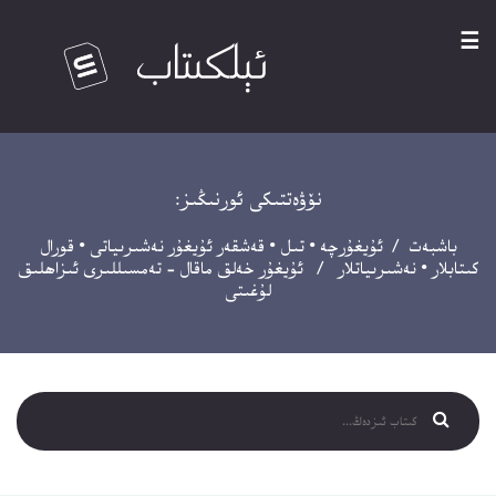
☰
نۆۋەتتىكى ئورنىڭىز:
باشبەت
/
ئۇيغۇرچە
•
تىل
•
قەشقەر ئۇيغۇر نەشىرىياتى
•
قورال
كىتابلار
•
نەشىرىياتلار
/ ئۇيغۇر خەلق ماقال – تەمسىللىرى ئىزاھلىق
لۇغىتى