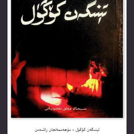
تېنىگەن كۆڭۈل – مۇھەممەتجان راشىدىن