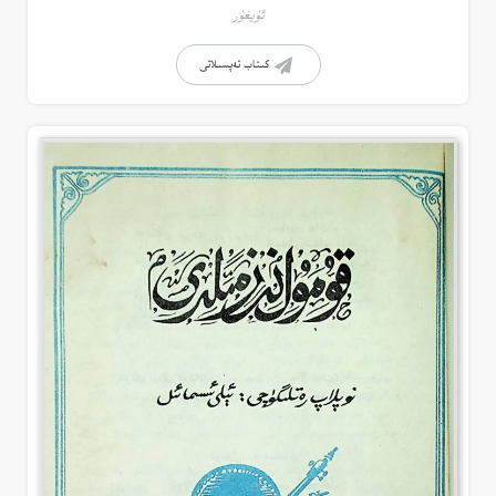
ئۇيغۇر
كىتاب تەپسىلاتى