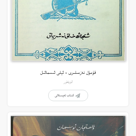
قۇمۇل نەزمىلىرى – ئېلى ئىسمائىل
ئۇيغۇر
كىتاب تەپسىلاتى