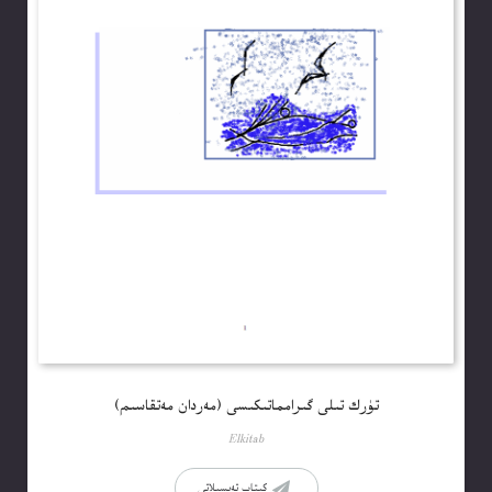
تۈرك تىلى گىرامماتىكىسى (مەردان مەتقاسىم)
Elkitab
كىتاب تەپسىلاتى