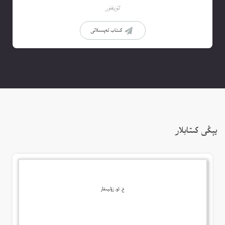
ئۇيغۇر
كىتاب تەپسىلاتى
يېڭى كىتابلار