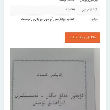
چۈشۈرۈلۈشى
9,891 قېتىم
باشقۇرغۇچى
elkitab
مۇقاۋا
كىتاب مۇقاۋىسى ئۈچۈن بۇ يەرنى چىكىڭ
خاتالىق مەلۇم قىلىڭ