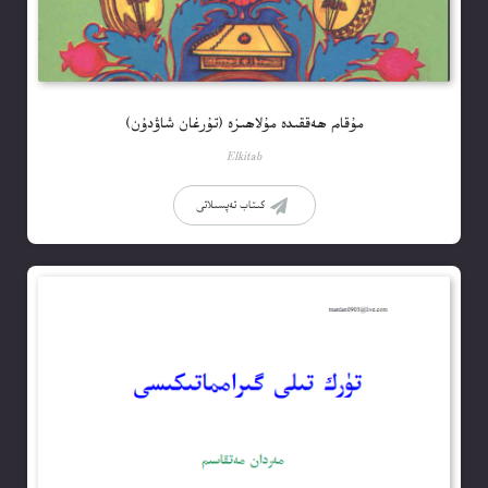
مۇقام ھەققىدە مۇلاھىزە (تۇرغان شاۋدۇن)
Elkitab
كىتاب تەپسىلاتى