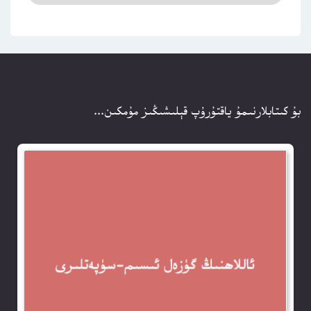
بۇ كىتابلارنىمۇ ياقتۇرۇپ قېلىشىڭىز مۇمكىن...