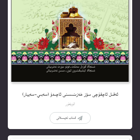
ئەقىل ئاچقۇچى سۆز خەزىنىسىنى ئاچىدۇ (سەبىي-سەييار)
ئۇيغۇر
كىتاب تەپسىلاتى