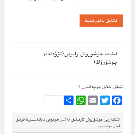
خاتالىق مەلۇم قىلىڭ
كىتاب چۈشۈرۈش رايونى(تۆۋەندىن
چۈشۈرۈڭ)
ئۇيغۇر خەلق چۆچەكلىرى 9
WhatsApp
Share
Email
Twitter
Facebook
كىتابلارنى چۈشۈرۈش ئارقىلىق 
نەشىر ھوقۇقى باياناتى
مىزغا قوشۇ
لغان بولىسىز.