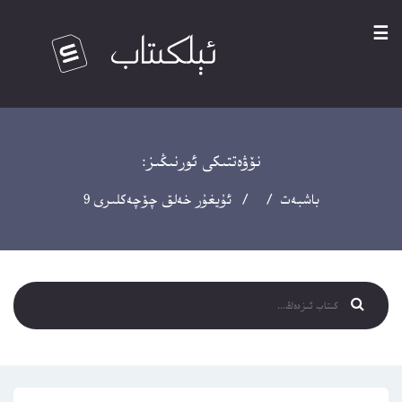
☰
نۆۋەتتىكى ئورنىڭىز:
باشبەت
/ / ئۇيغۇر خەلق چۆچەكلىرى 9