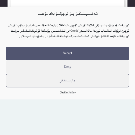
شەخسىيىتىڭىز بىز ئۈچۈنمۇ بەك مۇھىم
توربېكەت ۋە مۇلازىمىتىمىزنى ئەلالاشتۇرۇش ئۈچۈن شۇنداقلا زىيارەت ئەھۋالىدىن خەۋەردار بولۇپ تۇرۇش
ئۈچۈن نۆۋەتتە ئېلكىتاب تورىدا ساقلانمىلار(Cookie)نى ئىشلىتىمىز. بۇنىڭغا قۇشۇلغانلىقىڭىز بىزنىڭ
توربېكەتتە Google ئانالىز قورالىنى ئىشلىتىشىمىزگە قوشۇلغانلىقىڭىزنى بىلدۈرىدۇ. تەپسىلاتى:
Accept
Deny
مايىللىقلار
Cookie Policy