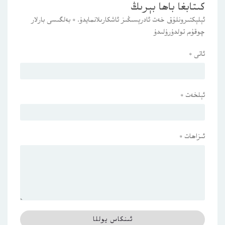
كىتابغا باھا بېرىڭ
ئېلېكتىرونلۇق خەت ئادرېسىڭىز ئاشكارىلانمايدۇ.
*
بەلگىسى بارلار
چوقۇم تولدۇرۇلىدۇ
ئاتى
*
ئېلخەت
*
ئىزاھات
*