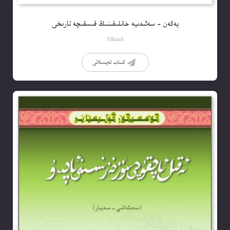
يەكەن – سەئىدىيە خانلىقىنىڭ قىسقىچە تارىخى
Elkitab
كىتاب تەپسىلاتى