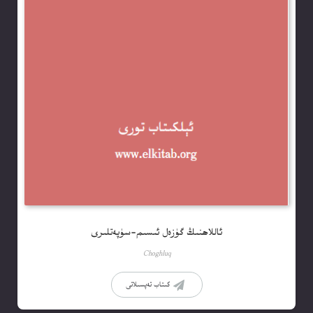
ئاللاھنىڭ گۈزەل ئىسىم-سۈپەتلىرى
Choghluq
كىتاب تەپسىلاتى