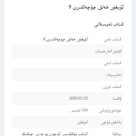
ئۇيغۇر خەلق چۆچەكلىرى 9
كىتاب تەپسىلاتى
كىتاب نامى
ئۇيغۇر خەلق چۆچەكلىرى 9
ئاپتور/تەرجىمان
كىتاب تىلى
نەشرىيات
كىتاب تۈرى
ۋاقىت
2026/01/22
چۈشۈرۈلۈشى
104 قېتىم
باشقۇرغۇچى
ئۇيغۇر
مۇقاۋا
كىتاب مۇقاۋىسى ئۈچۈن بۇ يەرنى چىكىڭ