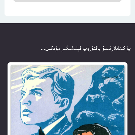
بۇ كىتابلارنىمۇ ياقتۇرۇپ قېلىشىڭىز مۇمكىن...