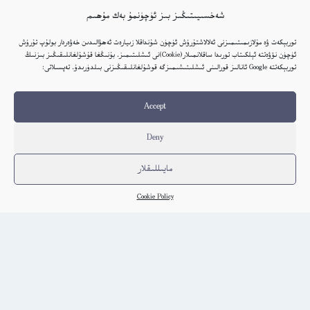
كىتاب تەپسىلاتى
شەخسىيىتىڭىز بىز ئۈچۈنمۇ بەك مۇھىم
توربېكەت ۋە مۇلازىمىتىمىزنى ئەلالاشتۇرۇش ئۈچۈن شۇنداقلا زىيارەت ئەھۋالىدىن خەۋەردار بولۇپ تۇرۇش
ئۈچۈن نۆۋەتتە ئېلكىتاب تورىدا ساقلانمىلار(Cookie)نى ئىشلىتىمىز. بۇنىڭغا قۇشۇلغانلىقىڭىز بىزنىڭ
توربېكەتتە Google ئانالىز قورالىنى ئىشلىتىشىمىزگە قوشۇلغانلىقىڭىزنى بىلدۈرىدۇ. تەپسىلاتى:
Accept
Deny
مايىللىقلار
Cookie Policy