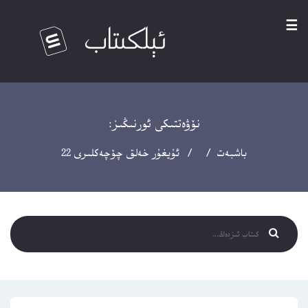
☰
نۆۋەتتىكى ئورنىڭىز:
باشبەت
/ / ئۇيغۇر خەلق چۆچەكلىرى 22