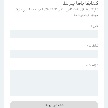
كىتابغا باھا بېرىڭ
ئېلېكتىرونلۇق خەت ئادرېسىڭىز ئاشكارىلانمايدۇ.
*
بەلگىسى بارلار
چوقۇم تولدۇرۇلىدۇ
ئاتى
*
ئېلخەت
*
ئىزاھات
*