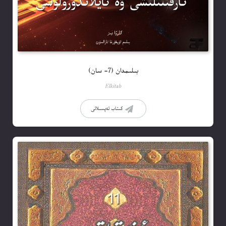
بىلىمدان (7- سان)
Elkitab
كىتاب تەپسىلاتى