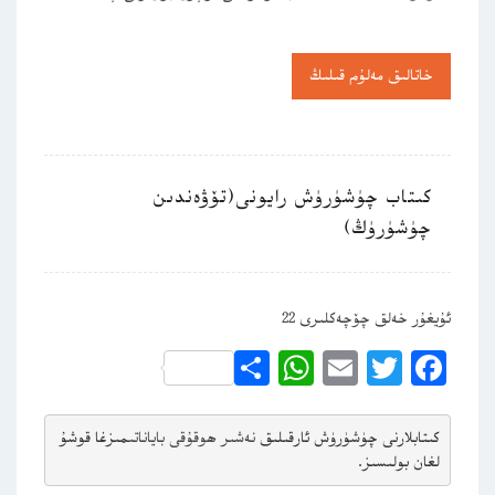
خاتالىق مەلۇم قىلىڭ
كىتاب چۈشۈرۈش رايونى(تۆۋەندىن
چۈشۈرۈڭ)
ئۇيغۇر خەلق چۆچەكلىرى 22
WhatsApp
Share
Email
Twitter
Facebook
كىتابلارنى چۈشۈرۈش ئارقىلىق 
نەشىر ھوقۇقى باياناتى
مىزغا قوشۇ
لغان بولىسىز.