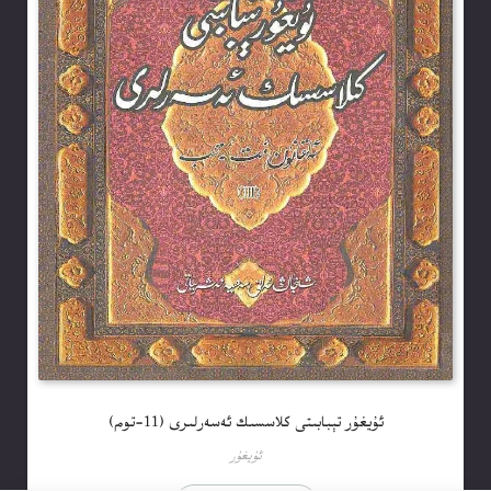
ئۇيغۇر تېبابىتى كلاسسىك ئەسەرلىرى (11-توم)
ئۇيغۇر