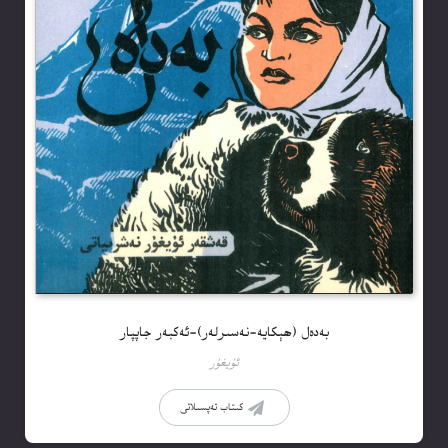
بەدەل (ھېكايە-نەسىرلەر)-ئەكبەر جاپپار
ئۇيغۇر
كىتاب تەپسىلاتى