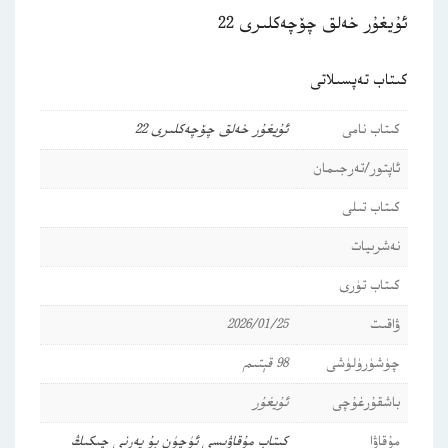
ئۇيغۇر خەلق چۆچەكلىرى 22
كىتاب تەپسىلاتى
كىتاب نامى
ئۇيغۇر خەلق چۆچەكلىرى 22
ئاپتور/تەرجىمان
كىتاب تىلى
نەشرىيات
كىتاب تۈرى
ۋاقىت
2026/01/25
چۈشۈرۈلۈشى
98 قېتىم
باشقۇرغۇچى
ئۇيغۇر
مۇقاۋا
كىتاب مۇقاۋىسى ئۈچۈن بۇ يەرنى چىكىڭ