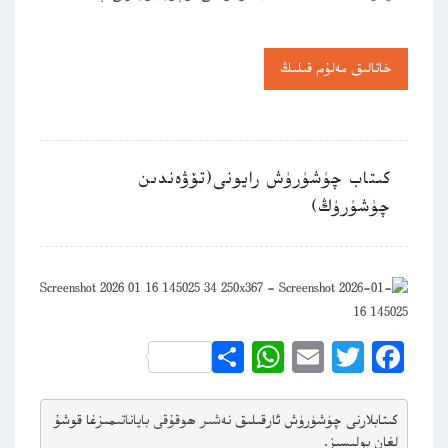
خاتالىق مەلۇم قىلىڭ
كىتاب چۈشۈرۈش رايونى(تۆۋەندىن
چۈشۈرۈڭ)
WhatsApp
Share
Email
Twitter
Facebook
كىتابلارنى چۈشۈرۈش ئارقىلىق 
نەشىر ھوقۇقى باياناتى
مىزغا قوشۇ
لغان بولىسىز.