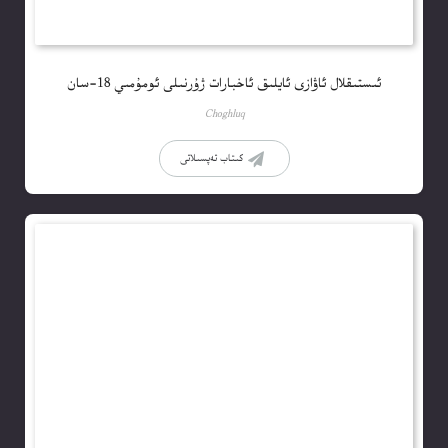
ئىستىقلال ئاۋازى ئايلىق ئاخبارات ژۇرنىلى ئومۇمىي 18-سان
Choghluq
كىتاب تەپسىلاتى