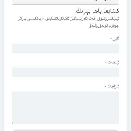
كىتابغا باھا بېرىڭ
ئېلېكتىرونلۇق خەت ئادرېسىڭىز ئاشكارىلانمايدۇ.
*
بەلگىسى بارلار
چوقۇم تولدۇرۇلىدۇ
ئاتى
*
ئېلخەت
*
ئىزاھات
*