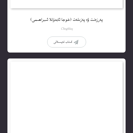
پەرزەنت ۋە پەزىلەت (خوجا ئابدۇللا ئىبراھىمى)
Choghluq
كىتاب تەپسىلاتى