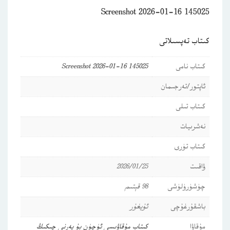
Screenshot 2026-01-16 145025
كىتاب تەپسىلاتى
كىتاب نامى
Screenshot 2026-01-16 145025
ئاپتور/تەرجىمان
كىتاب تىلى
نەشرىيات
كىتاب تۈرى
ۋاقىت
2026/01/25
چۈشۈرۈلۈشى
98 قېتىم
باشقۇرغۇچى
ئۇيغۇر
مۇقاۋا
كىتاب مۇقاۋىسى ئۈچۈن بۇ يەرنى چىكىڭ