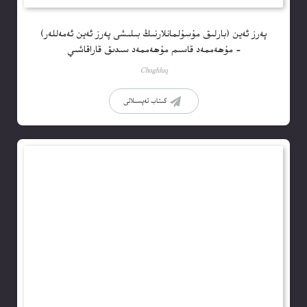
پەرز ئەين (بارلىق مۇسۇلمانلارنىڭ بىلىشى پەرز ئەين ئەمەللەر)
– مۇھەممەد قاسىم مۇھەممەد سىدىق قاراقاشىي
Choghluq
كىتاب تەپسىلاتى