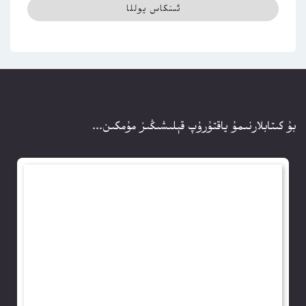
بۇ كىتابلارنىمۇ ياقتۇرۇپ قېلىشىڭىز مۇمكىن...