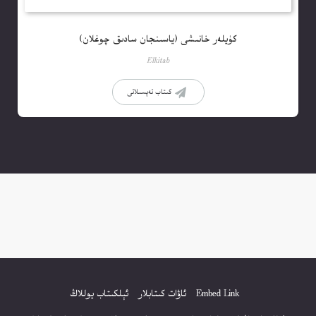
كۈيلەر خانىشى (ياسىنجان سادىق چوغلان)
Elkitab
كىتاب تەپسىلاتى
Embed Link
ئاۋات كىتابلار
ئېلكىتاب يوللاڭ