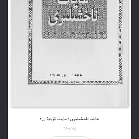
ھايات ناخشىلىرى (سابىت ئۇيغۇرى)
Choghluq