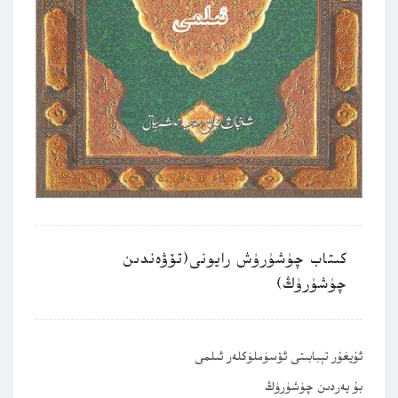
كىتاب چۈشۈرۈش رايونى(تۆۋەندىن
چۈشۈرۈڭ)
ئۇيغۇر تېبابىتى ئۆسۈملۈكلەر ئىلمى
بۇ يەردىن چۈشۈرۈڭ