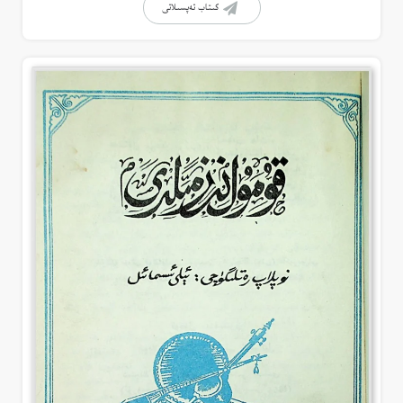
كىتاب تەپسىلاتى