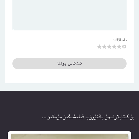
باھالاڭ:
بۇ كىتابلارنىمۇ ياقتۇرۇپ قېلىشىڭىز مۇمكىن...