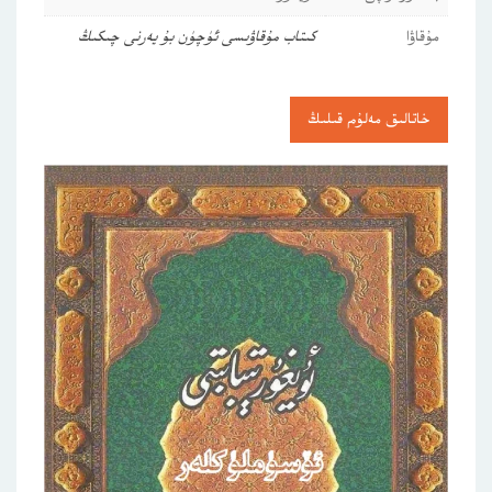
مۇقاۋا
كىتاب مۇقاۋىسى ئۈچۈن بۇ يەرنى چىكىڭ
خاتالىق مەلۇم قىلىڭ