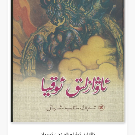
ئاۋازلىق ئوقيا – ۋاھىتجان ئوسمان