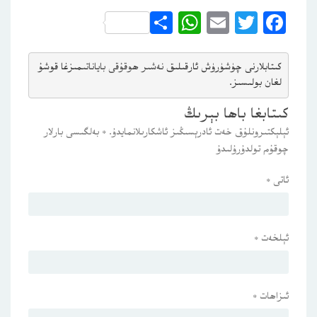
WhatsApp
Share
Email
Twitter
Facebook
كىتابلارنى چۈشۈرۈش ئارقىلىق 
نەشىر ھوقۇقى باياناتى
مىزغا قوشۇ
لغان بولىسىز.
كىتابغا باھا بېرىڭ
ئېلېكتىرونلۇق خەت ئادرېسىڭىز ئاشكارىلانمايدۇ.
*
بەلگىسى بارلار
چوقۇم تولدۇرۇلىدۇ
ئاتى
*
ئېلخەت
*
ئىزاھات
*