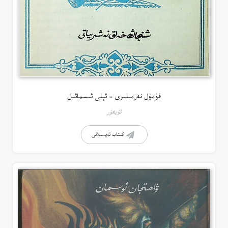
قۇمۇل نەزمىلىرى – ئېلى ئىسمائىل
ئۇيغۇر
كىتاب تەپسىلاتى