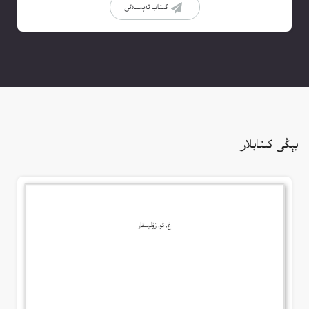
كىتاب تەپسىلاتى
يېڭى كىتابلار