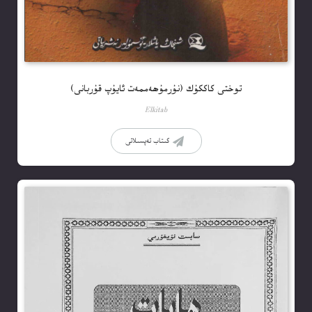
توختى كاككۇك (نۇرمۇھەممەت ئايۇپ قۇربانى)
Elkitab
كىتاب تەپسىلاتى