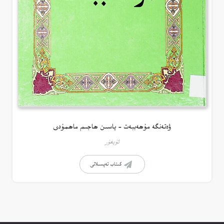
ۋەتەنگە مۇھەببەت – ياسىن ھاجىم ماھمۇدى
ئۇيغۇر
كىتاب تەپسىلاتى