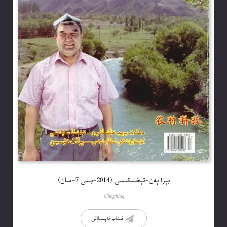
يېزا پەن-تېخنىكىسى (2014-يىلى 7-سان)
Choghluq
كىتاب تەپسىلاتى