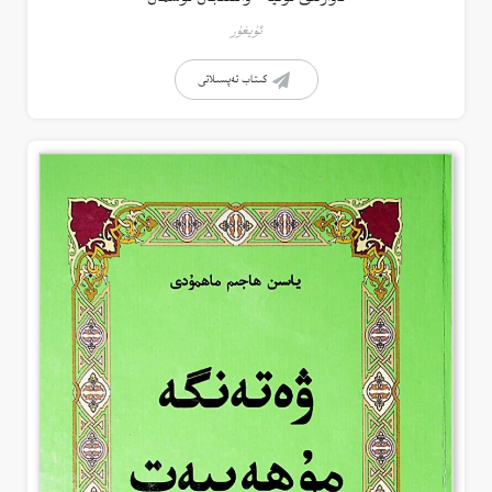
ئۇيغۇر
كىتاب تەپسىلاتى