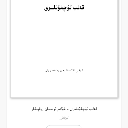
قەلب ئۇچقۇنلىرى – غۇلام ئوسمان زۇلپىقار
ئۇيغۇر