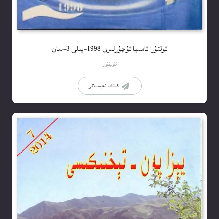
ئوتتۇرا ئاسىيا ئۇچۇرلىرى 1998-يىلى 3-سان
ئۇيغۇر
كىتاب تەپسىلاتى