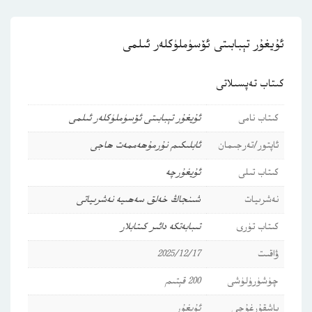
ئۇيغۇر تېبابىتى ئۆسۈملۈكلەر ئىلمى
كىتاب تەپسىلاتى
كىتاب نامى
ئۇيغۇر تېبابىتى ئۆسۈملۈكلەر ئىلمى
ئاپتور/تەرجىمان
ئابلىكىم نۇرمۇھەممەت ھاجى
كىتاب تىلى
ئۇيغۇرچە
نەشرىيات
شىنجاڭ خەلق سەھىيە نەشرىياتى
كىتاب تۈرى
تىبابەتكە دائىر كىتابلار
ۋاقىت
2025/12/17
چۈشۈرۈلۈشى
200 قېتىم
باشقۇرغۇچى
ئۇيغۇر