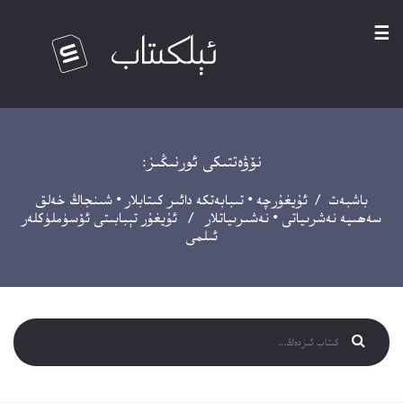
☰
نۆۋەتتىكى ئورنىڭىز:
باشبەت
/
ئۇيغۇرچە
•
تىبابەتكە دائىر كىتابلار
•
شىنجاڭ خەلق
سەھىيە نەشرىياتى
•
نەشىرىياتلار
/ ئۇيغۇر تېبابىتى ئۆسۈملۈكلەر
ئىلمى