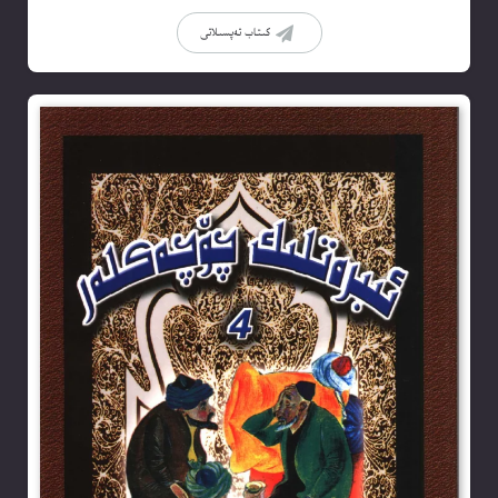
كىتاب تەپسىلاتى