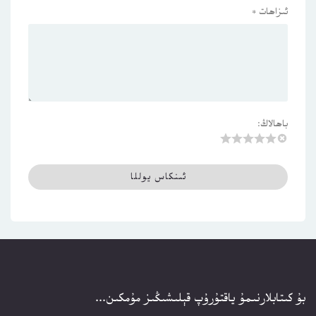
ئىزاھات
*
باھالاڭ:
بۇ كىتابلارنىمۇ ياقتۇرۇپ قېلىشىڭىز مۇمكىن...