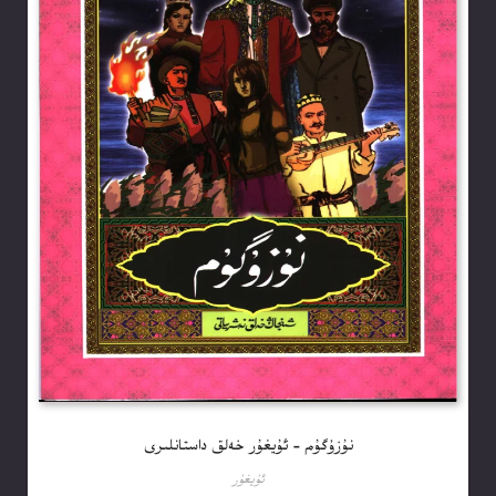
نۇزۇگۇم – ئۇيغۇر خەلق داستانلىرى
ئۇيغۇر