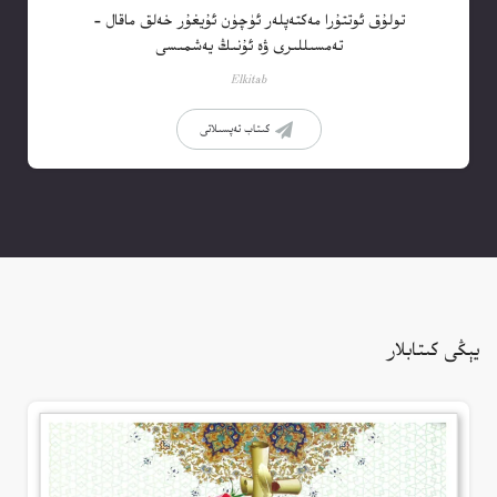
تولۇق ئوتتۇرا مەكتەپلەر ئۈچۈن ئۇيغۇر خەلق ماقال –
تەمسىللىرى ۋە ئۇنىڭ يەشمىسى
Elkitab
كىتاب تەپسىلاتى
يېڭى كىتابلار