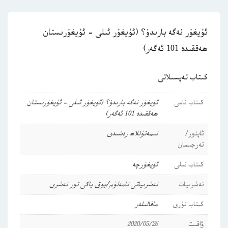
ئۇيغۇر نەگە بارىدۇ؟ (ئۇيغۇر ئىلى – ئۇيغۇرىستان
ھەققىدە 101 ئەگەر)
كىتاب تەپسىلاتى
كىتاب نامى
ئۇيغۇر نەگە بارىدۇ؟ (ئۇيغۇر ئىلى – ئۇيغۇرىستان
ھەققىدە 101 ئەگەر)
ئاپتور/
نىمەتۇللاھ رەشىدى
تەرجىمان
كىتاب تىلى
ئۇيغۇرچە
نەشرىيات
نەشرىياتى نامەلۇم/يوق ياكى تور نەشرى
كىتاب تۈرى
ماقالىلەر
ۋاقىت
2020/05/26