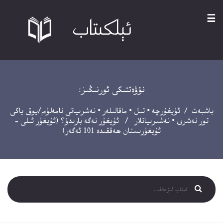
☰
نۆۋەتتىكى ئورنىڭىز:
باشبەت
/
ئۇيغۇرچە
•
تىل
•
ماقالىلەر
•
نەشرىياتى نامەلۇم/يوق ياكى
تور نەشرى
•
نەشىرىياتلار
/ ئۇيغۇر نەگە بارىدۇ؟ (ئۇيغۇر ئىلى –
ئۇيغۇرىستان ھەققىدە 101 ئەگەر)