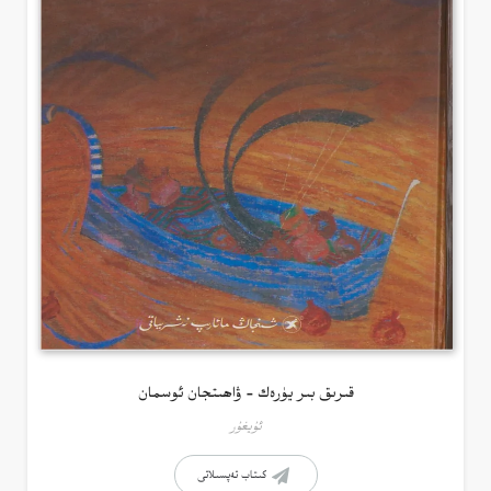
قىرىق بىر يۈرەك – ۋاھىتجان ئوسمان
ئۇيغۇر
كىتاب تەپسىلاتى