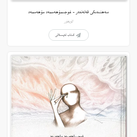
سەھنىدىكى قەلەندەر – غوجىمۇھەممەد مۇھەممەد
ئۇيغۇر
كىتاب تەپسىلاتى