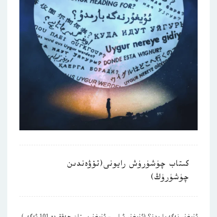
كىتاب چۈشۈرۈش رايونى(تۆۋەندىن
چۈشۈرۈڭ)
ئۇيغۇر نەگە بارىدۇ؟ (ئۇيغۇر ئىلى – ئۇيغۇرىستان ھەققىدە 101 ئەگەر)