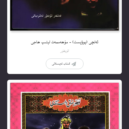
ئەلچى (پوۋېست) – مۇھەممەت لېتىپ ھاجى
ئۇيغۇر
كىتاب تەپسىلاتى