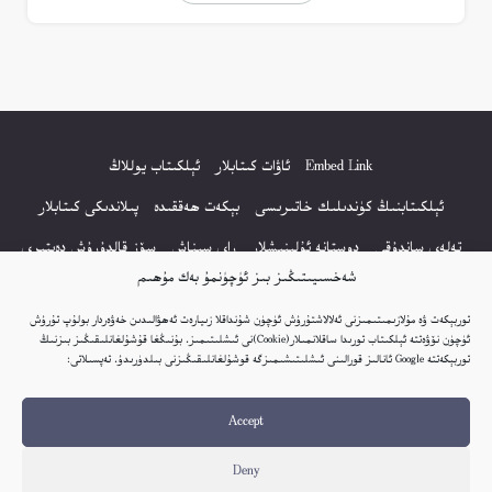
Embed Link
ئاۋات كىتابلار
ئېلكىتاب يوللاڭ
ئېلكىتابنىڭ كۈندىلىك خاتىرىسى
بېكەت ھەققىدە
پىلاندىكى كىتابلار
تەلەي ساندۇقى
دوستانە ئۇلىنىشلار
راي سىناش
سۆز قالدۇرۇش دەپتىرى
شەخسىيىتىڭىز بىز ئۈچۈنمۇ بەك مۇھىم
كۆپ سورالغان سۇئاللار
كىتاب تىزىملىكى
مەخپىيەتلىك باياناتى
توربېكەت ۋە مۇلازىمىتىمىزنى ئەلالاشتۇرۇش ئۈچۈن شۇنداقلا زىيارەت ئەھۋالىدىن خەۋەردار بولۇپ تۇرۇش
نەشىر ھوقۇقى باياناتى
ئۈچۈن نۆۋەتتە ئېلكىتاب تورىدا ساقلانمىلار(Cookie)نى ئىشلىتىمىز. بۇنىڭغا قۇشۇلغانلىقىڭىز بىزنىڭ
توربېكەتتە Google ئانالىز قورالىنى ئىشلىتىشىمىزگە قوشۇلغانلىقىڭىزنى بىلدۈرىدۇ. تەپسىلاتى:
© 2017-2026 تور بېكەتنىڭ بارلىق ھوقۇقى ئېلكىتاب تورى غا مەنسۇپ.
Accept
تور بېكەت ھەققىدە تەكلىپ - پىكىر بولسا، تۆۋەندىكى ئېلخەت ئارقىلىق بېكەت
باشلىقى بىلەن بىۋاستە ئالاقە قىلىڭ: elkitabtori@gmail.com
Deny
ھەر كۈنى يېڭى كىتابلار قوشۇلىۋاتىدۇ...