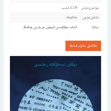
چۈشۈرۈلۈشى
2,738 قېتىم
باشقۇرغۇچى
choghluq
مۇقاۋا
كىتاب مۇقاۋىسى ئۈچۈن بۇ يەرنى چىكىڭ
خاتالىق مەلۇم قىلىڭ