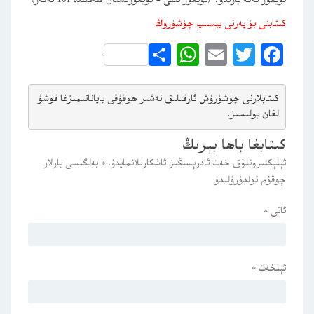
كىتابنى بۇ يەرنى بېسىپ چۈشۈرۈڭ
WhatsApp
Share
Email
Twitter
Facebook
كىتابلارنى چۈشۈرۈش ئارقىلىق 
نەشىر ھوقۇقى باياناتى
مىزغا قوشۇ
لغان بولىسىز.
كىتابغا باھا بېرىڭ
ئېلېكتىرونلۇق خەت ئادرېسىڭىز ئاشكارىلانمايدۇ.
*
بەلگىسى بارلار
چوقۇم تولدۇرۇلىدۇ
ئاتى
*
ئېلخەت
*