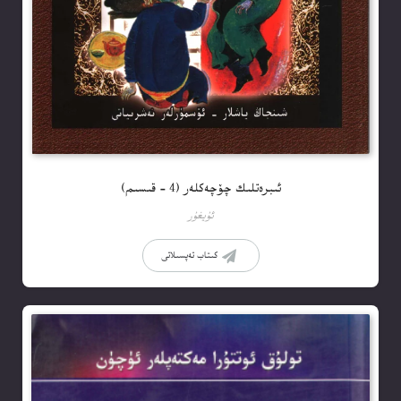
ئىبرەتلىك چۆچەكلەر (4 – قىسىم)
ئۇيغۇر
كىتاب تەپسىلاتى