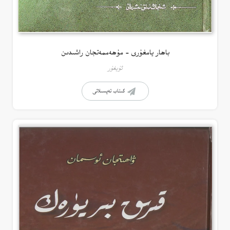
باھار يامغۇرى – مۇھەممەتجان راشىدىن
ئۇيغۇر
كىتاب تەپسىلاتى