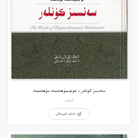
سەنسىز كۈنلەر – غوجىمۇھەممەد مۇھەممەد
ئۇيغۇر
كىتاب تەپسىلاتى