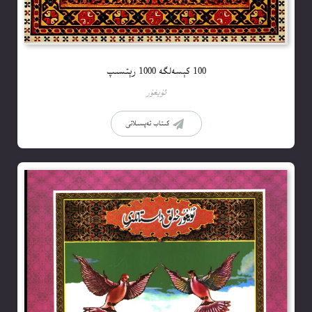
100 كېسەلگە 1000 رېتسىپ
ئۇيغۇر
كىتاب تەپسىلاتى