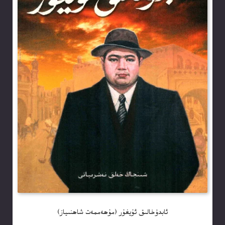
ئابدۇخالىق ئۇيغۇر (مۇھەممەت شاھنىياز)