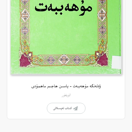
ۋەتەنگە مۇھەببەت – ياسىن ھاجىم ماھمۇدى
ئۇيغۇر
كىتاب تەپسىلاتى