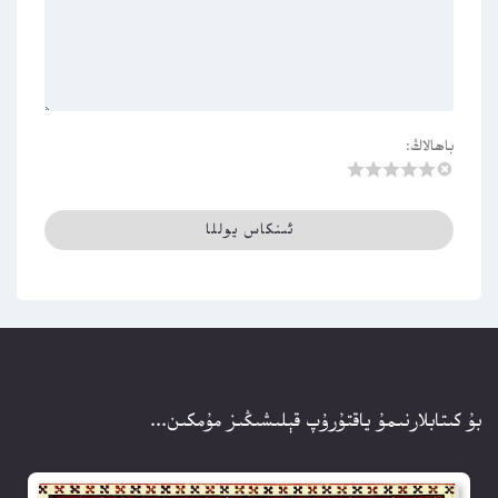
باھالاڭ:
بۇ كىتابلارنىمۇ ياقتۇرۇپ قېلىشىڭىز مۇمكىن...