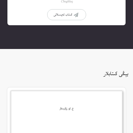
Choghluq
كىتاب تەپسىلاتى
يېڭى كىتابلار