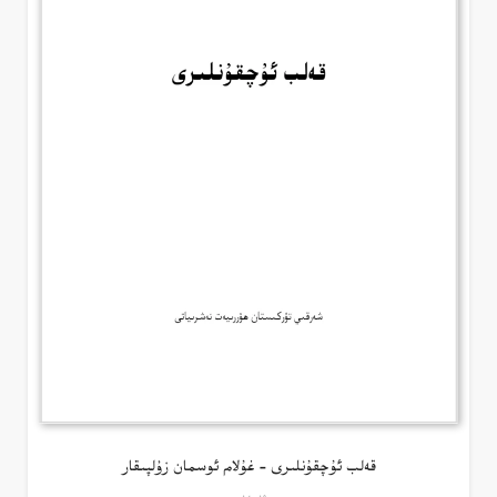
قەلب ئۇچقۇنلىرى – غۇلام ئوسمان زۇلپىقار