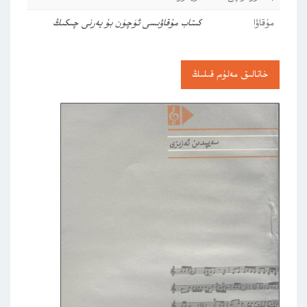
مۇقاۋا
كىتاب مۇقاۋىسى ئۈچۈن بۇ يەرنى چىكىڭ
خاتالىق مەلۇم قىلىڭ