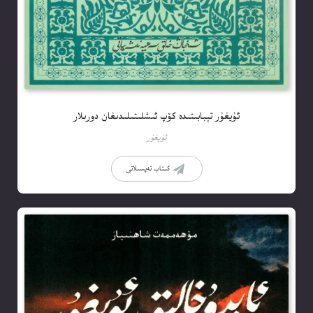
ئۇيغۇر تېبابىتىدە كۆپ ئىشلىتىلىدىغان دورىلار
ئۇيغۇر
كىتاب تەپسىلاتى