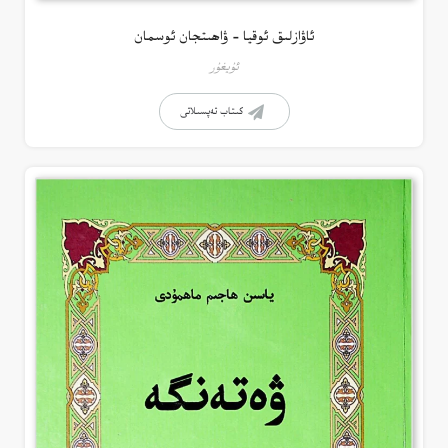
ئاۋازلىق ئوقيا – ۋاھىتجان ئوسمان
ئۇيغۇر
كىتاب تەپسىلاتى