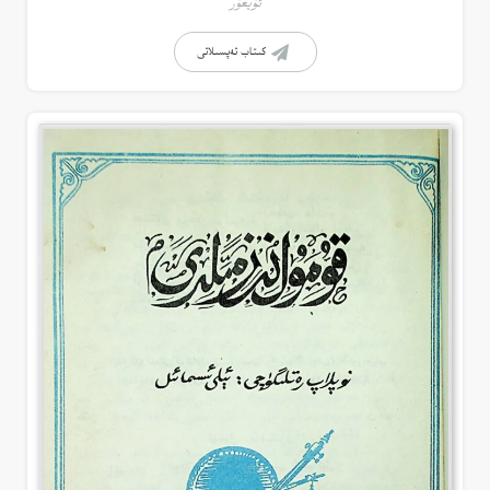
ئۇيغۇر
كىتاب تەپسىلاتى