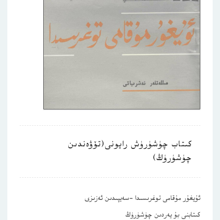
كىتاب چۈشۈرۈش رايونى(تۆۋەندىن
چۈشۈرۈڭ)
ئۇيغۇر مۇقامى توغرىسىدا -سەيپىدىن ئەزىزى
كىتابنى بۇ يەردىن چۈشۈرۈڭ