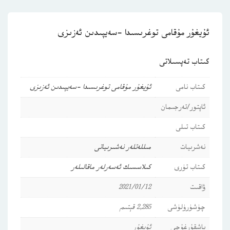
ئۇيغۇر مۇقامى توغرىسىدا -سەيپىدىن ئەزىزى
كىتاب تەپسىلاتى
كىتاب نامى
ئۇيغۇر مۇقامى توغرىسىدا -سەيپىدىن ئەزىزى
ئاپتور/تەرجىمان
كىتاب تىلى
نەشرىيات
مىللەتلەر نەشىرىياتى
كىتاب تۈرى
كىلاسسىك ئەسەرلەر
ماقالىلەر
ۋاقىت
2021/01/12
چۈشۈرۈلۈشى
2,285 قېتىم
باشقۇرغۇچى
ئۇيغۇر