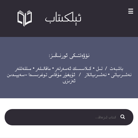
☰
نۆۋەتتىكى ئورنىڭىز:
باشبەت
/
تىل
•
كىلاسسىك ئەسەرلەر
•
ماقالىلەر
•
مىللەتلەر
نەشىرىياتى
•
نەشىرىياتلار
/ ئۇيغۇر مۇقامى توغرىسىدا -سەيپىدىن
ئەزىزى