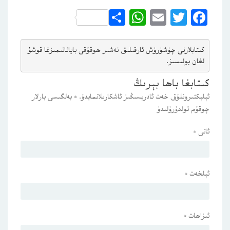
WhatsApp
Share
Email
Twitter
Facebook
كىتابلارنى چۈشۈرۈش ئارقىلىق 
نەشىر ھوقۇقى باياناتى
مىزغا قوشۇ
لغان بولىسىز.
كىتابغا باھا بېرىڭ
ئېلېكتىرونلۇق خەت ئادرېسىڭىز ئاشكارىلانمايدۇ.
*
بەلگىسى بارلار
چوقۇم تولدۇرۇلىدۇ
ئاتى
*
ئېلخەت
*
ئىزاھات
*