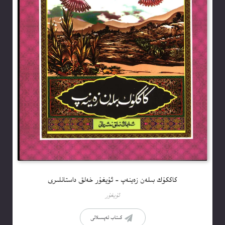
كاككۇك بىلەن زەينەپ – ئۇيغۇر خەلق داستانلىرى
ئۇيغۇر
كىتاب تەپسىلاتى