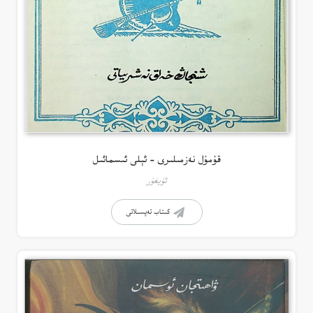
قۇمۇل نەزمىلىرى – ئېلى ئىسمائىل
ئۇيغۇر
كىتاب تەپسىلاتى